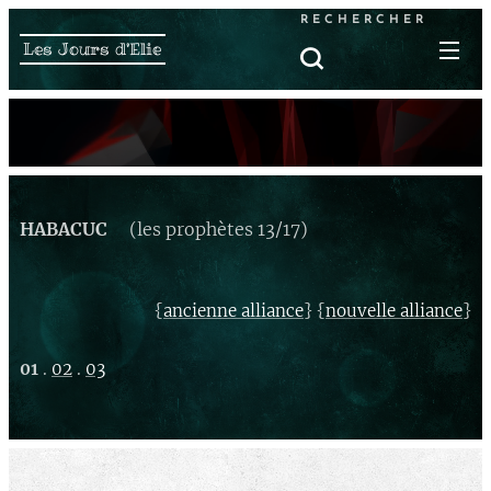
RECHERCHER
Les Jours d'Elie
HABACUC
(les prophètes 13/17)
{
} {
}
ancienne alliance
nouvelle alliance
01
.
02
.
03