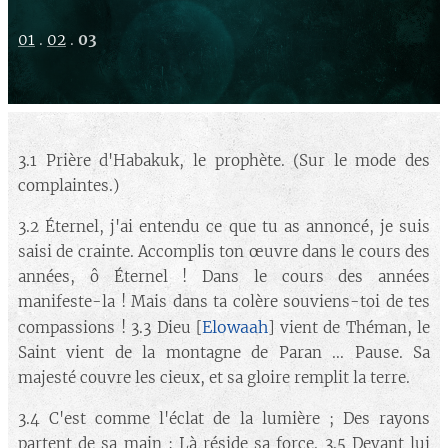
01
.
02
.
03
3.1 Prière d'Habakuk, le prophète. (Sur le mode des
complaintes.)
3.2 Éternel, j'ai entendu ce que tu as annoncé, je suis
saisi de crainte. Accomplis ton œuvre dans le cours des
années, ô Éternel ! Dans le cours des années
manifeste-la ! Mais dans ta colère souviens-toi de tes
Elowaah
compassions ! 3.3 Dieu [
] vient de Théman, le
Saint vient de la montagne de Paran ... Pause. Sa
majesté couvre les cieux, et sa gloire remplit la terre.
3.4 C'est comme l'éclat de la lumière ; Des rayons
partent de sa main ; Là réside sa force. 3.5 Devant lui