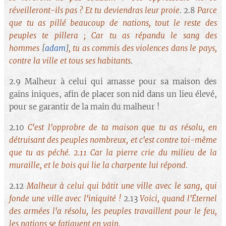
réveilleront-ils pas ? Et tu deviendras leur proie
. 2.8
Parce
que tu as pillé beaucoup de nations, tout le reste des
peuples te pillera ; Car tu as répandu le sang des
hommes
[
adam
]
, tu as commis des violences dans le pays,
contre la ville et tous ses habitants
.
2.9 Malheur à celui qui amasse pour sa maison des
gains iniques, afin de placer son nid dans un lieu élevé,
pour se garantir de la main du malheur !
2.10
C'est l'opprobre de ta maison que tu as résolu, en
détruisant des peuples nombreux, et c'est contre toi-même
que tu as péché. 2.11 Car la pierre crie du milieu de la
muraille, et le bois qui lie la charpente lui répond
.
2.12
Malheur à celui qui bâtit une ville avec le sang, qui
fonde une ville avec l'iniquité !
2.13
Voici, quand l'Éternel
des armées l'a résolu, les peuples travaillent pour le feu,
les nations se fatiguent en vain
.