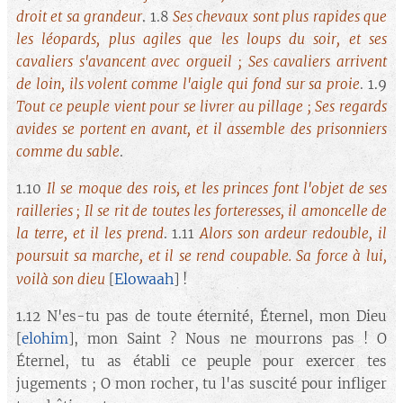
droit et sa grandeur
. 1.8
Ses chevaux sont plus rapides que
les léopards, plus agiles que les loups du soir, et ses
cavaliers s'avancent avec orgueil ; Ses cavaliers arrivent
de loin, ils volent comme l'aigle qui fond sur sa proie
. 1.9
Tout ce peuple vient pour se livrer au pillage ; Ses regards
avides se portent en avant, et il assemble des prisonniers
comme du sable
.
1.10
Il se moque des rois, et les princes font l'objet de ses
railleries ; Il se rit de toutes les forteresses, il amoncelle de
la terre, et il les prend
. 1.11
Alors son ardeur redouble, il
poursuit sa marche, et il se rend coupable. Sa force à lui,
Elowaah
voilà son dieu
[
] !
1.12 N'es-tu pas de toute éternité, Éternel, mon Dieu
[
elohim
], mon Saint ? Nous ne mourrons pas ! O
Éternel, tu as établi ce peuple pour exercer tes
jugements ; O mon rocher, tu l'as suscité pour infliger