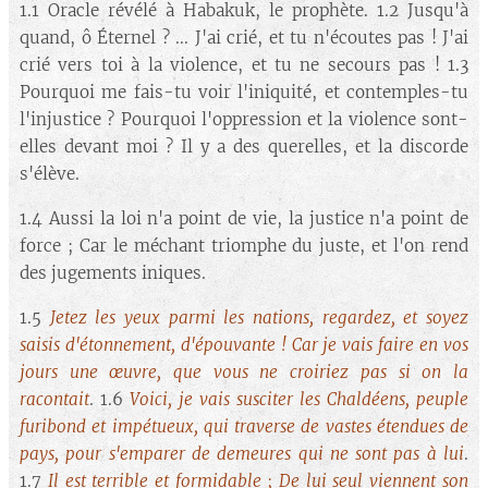
1.1 Oracle révélé à Habakuk, le prophète. 1.2 Jusqu'à
quand, ô Éternel ? ... J'ai crié, et tu n'écoutes pas ! J'ai
crié vers toi à la violence, et tu ne secours pas ! 1.3
Pourquoi me fais-tu voir l'iniquité, et contemples-tu
l'injustice ? Pourquoi l'oppression et la violence sont-
elles devant moi ? Il y a des querelles, et la discorde
s'élève.
1.4 Aussi la loi n'a point de vie, la justice n'a point de
force ; Car le méchant triomphe du juste, et l'on rend
des jugements iniques.
1.5
Jetez les yeux parmi les nations, regardez, et soyez
saisis d'étonnement, d'épouvante ! Car je vais faire en vos
jours une œuvre, que vous ne croiriez pas si on la
racontait
. 1.6
Voici, je vais susciter les Chaldéens, peuple
furibond et impétueux, qui traverse de vastes étendues de
pays, pour s'emparer de demeures qui ne sont pas à lui
.
1.7
Il est terrible et formidable ; De lui seul viennent son