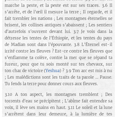
marche la peste, et la peste est sur ses traces. 3.6 Il
s'arrête, et de l'œil il mesure la terre ; Il regarde, et il
fait trembler les nations ; Les montagnes éternelles se
brisent, les collines antiques s'abaissent ; Les sentiers
d'autrefois s'ouvrent devant lui. 3.7 Je vois dans la
détresse les tentes de l'Éthiopie, et les tentes du pays
de Madian sont dans l'épouvante. 3.8 L'Éternel est-il
irrité contre les fleuves ? Est-ce contre les fleuves que
s'enflamme ta colère, contre la mer que se répand ta
fureur, pour que tu sois monté sur tes chevaux, sur
ton char de victoire (
Yeshua
) ? 3.9 Ton arc est mis à nu
; Les malédictions sont les traits de ta parole ... Pause.
Tu fends la terre pour donner cours aux fleuves.
3.10 A ton aspect, les montagnes tremblent ; Des
torrents d'eau se précipitent ; L'abîme fait entendre sa
voix, il lève ses mains en haut. 3.11 Le soleil et la lune
s'arrêtent dans leur demeure, à la lumière de tes