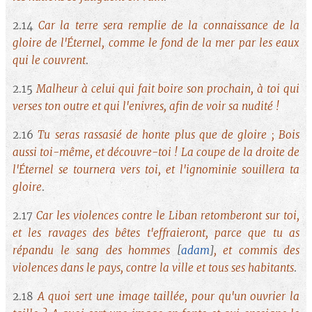
2.14
Car la terre sera remplie de la connaissance de la
gloire de l'Éternel, comme le fond de la mer par les eaux
qui le couvrent
.
2.15
Malheur à celui qui fait boire son prochain, à toi qui
verses ton outre et qui l'enivres, afin de voir sa nudité !
2.16
Tu seras rassasié de honte plus que de gloire ; Bois
aussi toi-même, et découvre-toi ! La coupe de la droite de
l'Éternel se tournera vers toi, et l'ignominie souillera ta
gloire
.
2.17
Car les violences contre le Liban retomberont sur toi,
et les ravages des bêtes t'effraieront, parce que tu as
répandu le sang des hommes
[
adam
]
, et commis des
violences dans le pays, contre la ville et tous ses habitants
.
2.18
A quoi sert une image taillée, pour qu'un ouvrier la