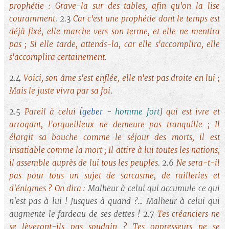
prophétie : Grave-la sur des tables, afin qu'on la lise
couramment
. 2.3
Car c'est une prophétie dont le temps est
déjà fixé, elle marche vers son terme, et elle ne mentira
pas ; Si elle tarde, attends-la, car elle s'accomplira, elle
s'accomplira certainement
.
2.4
Voici, son âme s'est enflée, elle n'est pas droite en lui ;
Mais le juste vivra par sa foi
.
2.5
Pareil à celui
[
geber
-
homme fort
]
qui est ivre et
arrogant, l'orgueilleux ne demeure pas tranquille ; Il
élargit sa bouche comme le séjour des morts, il est
insatiable comme la mort ; Il attire à lui toutes les nations,
il assemble auprès de lui tous les peuples
. 2.6
Ne sera-t-il
pas pour tous un sujet de sarcasme, de railleries et
d'énigmes ? On dira :
Malheur à celui qui accumule ce qui
n'est pas à lui ! Jusques à quand ?... Malheur à celui qui
augmente le fardeau de ses dettes !
2.7
Tes créanciers ne
se lèveront-ils pas soudain ? Tes oppresseurs ne se