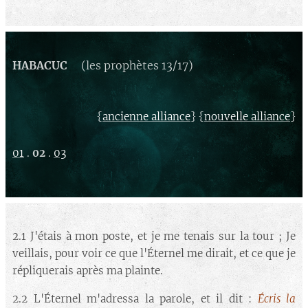
HABACUC
(les prophètes 13/17)
{
} {
}
ancienne alliance
nouvelle alliance
01
.
02
.
03
2.1 J'étais à mon poste, et je me tenais sur la tour ; Je
veillais, pour voir ce que l'Éternel me dirait, et ce que je
répliquerais après ma plainte.
2.2 L'Éternel m'adressa la parole, et il dit :
Écris la