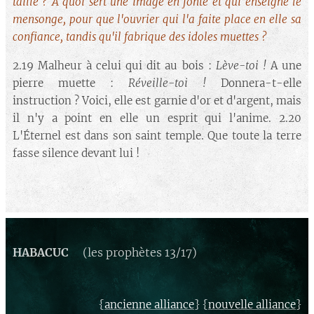
taille ? A quoi sert une image en fonte et qui enseigne le
mensonge, pour que l'ouvrier qui l'a faite place en elle sa
confiance, tandis qu'il fabrique des idoles muettes ?
2.19 Malheur à celui qui dit au bois :
Lève-toi !
A une
pierre muette :
Réveille-toi !
Donnera-t-elle
instruction ? Voici, elle est garnie d'or et d'argent, mais
il n'y a point en elle un esprit qui l'anime. 2.20
L'Éternel est dans son saint temple. Que toute la terre
fasse silence devant lui !
HABACUC
(les prophètes 13/17)
{
} {
}
ancienne alliance
nouvelle alliance