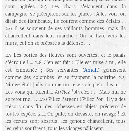
sont agitées. 2.5 Les chars s'élancent dans la
campagne, se précipitent sur les places ; A les voir, on
dirait des flambeaux, ils courent comme des éclairs ...
2.6 Il se souvient de ses vaillants hommes, mais ils
chancellent dans leur marche ; On se hâte vers les
murs, et l'on se prépare à la défense ... .
2.7 Les portes des fleuves sont ouvertes, et le palais
s'écroule ! ... 2.8 C'en est fait : Elle est mise à nu, elle
Amah
est emmenée ; Ses servantes (
) gémissent
comme des colombes, et se frappent la poitrine. 2.9
Ninive était jadis comme un réservoir plein d'eau ... .
Les voilà qui fuient....
Arrêtez ! Arrêtez !
... Mais nul ne
se retourne ... . 2.10 Pillez l'argent ! Pillez l'or ! Il y a des
trésors sans fin, des richesses en objets précieux de
toutes espèce. 2.11 On pille, on dévaste, on ravage ! Et
les cœurs sont abattus, les genoux chancellent, tous
les reins souffrent, tous les visages pâlissent.