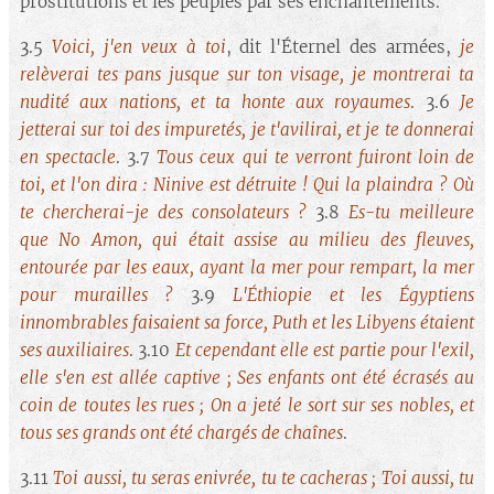
prostitutions et les peuples par ses enchantements.
3.5
Voici, j'en veux à toi
, dit l'Éternel des armées,
je
relèverai tes pans jusque sur ton visage, je montrerai ta
nudité aux nations, et ta honte aux royaumes
. 3.6
Je
jetterai sur toi des impuretés, je t'avilirai, et je te donnerai
en spectacle
. 3.7
Tous ceux qui te verront fuiront loin de
toi, et l'on dira : Ninive est détruite ! Qui la plaindra ? Où
te chercherai-je des consolateurs ?
3.8
Es-tu meilleure
que No Amon, qui était assise au milieu des fleuves,
entourée par les eaux, ayant la mer pour rempart, la mer
pour murailles ?
3.9
L'Éthiopie et les Égyptiens
innombrables faisaient sa force, Puth et les Libyens étaient
ses auxiliaires
. 3.10
Et cependant elle est partie pour l'exil,
elle s'en est allée captive ; Ses enfants ont été écrasés au
coin de toutes les rues ; On a jeté le sort sur ses nobles, et
tous ses grands ont été chargés de chaînes
.
3.11
Toi aussi, tu seras enivrée, tu te cacheras ; Toi aussi, tu