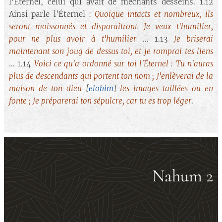
l'Éternel, celui qui avait de méchants desseins. 1.12
Ainsi parle l'Éternel :
Quoique intacts et nombreux, ils
seront moissonnés et disparaîtront. Je veux t'humilier,
pour ne plus avoir à t'humilier
... 1.13
Je briserai
maintenant son joug de dessus toi, et je romprai tes liens
... 1.14
Voici ce qu'a ordonné sur toi l'Éternel : Tu n'auras
plus de descendants qui portent ton nom ; J'enlèverai de la
maison de ton dieu
[
elohim
]
les images taillées ou en
fonte ; Je préparerai ton sépulcre, car tu es trop léger
.
Nahum 2