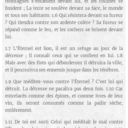
montagnes s'ébranlent devant lui, et les collines se
fondent ; La terre se soulève devant sa face, le monde
et tous ses habitants. 1.6 Qui résistera devant sa fureur
? Qui tiendra contre son ardente colère ? Sa fureur se
répand comme le feu, et les rochers se brisent devant
lui.
1.7 L'Éternel est bon, il est un refuge au jour de la
détresse ; Il connaît ceux qui se confient en lui. 1.8
Mais avec des flots qui déborderont il détruira la ville,
et il poursuivra ses ennemis jusque dans les ténèbres.
1.9 Que méditez-vous contre l'Éternel ? C'est lui qui
détruit. La détresse ne paraîtra pas deux fois. 1.10 Car
entrelacés comme des épines, et comme ivres de leur
vin, ils seront consumés comme la paille sèche,
entièrement.
1.11 De toi est sorti Celui qui méditait le mal contre