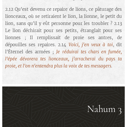
2.12 Qu'est devenu ce repaire de lions, ce pâturage des
lionceaux, où se retiraient le lion, la lionne, le petit du
lion, sans qu'il y eût personne pour les troubler ? 2.13
Le lion déchirait pour ses petits, étranglait pour ses
lionnes ; Il remplissait de proie ses antres, de
dépouilles ses repaires. 2.14
Voici, j'en veux à toi
, dit
l'Éternel des armées ;
Je réduirai tes chars en fumée,
l'épée dévorera tes lionceaux, j'arracherai du pays ta
proie, et l'on n'entendra plus la voix de tes messagers
.
Nahum 3