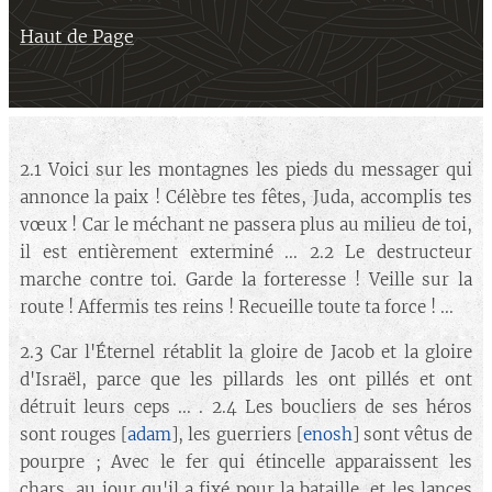
Haut de Page
2.1 Voici sur les montagnes les pieds du messager qui
annonce la paix ! Célèbre tes fêtes, Juda, accomplis tes
vœux ! Car le méchant ne passera plus au milieu de toi,
il est entièrement exterminé ... 2.2 Le destructeur
marche contre toi. Garde la forteresse ! Veille sur la
route ! Affermis tes reins ! Recueille toute ta force ! ...
2.3 Car l'Éternel rétablit la gloire de Jacob et la gloire
d'Israël, parce que les pillards les ont pillés et ont
détruit leurs ceps ... . 2.4 Les boucliers de ses héros
sont rouges [
adam
], les guerriers [
enosh
] sont vêtus de
pourpre ; Avec le fer qui étincelle apparaissent les
chars, au jour qu'il a fixé pour la bataille, et les lances