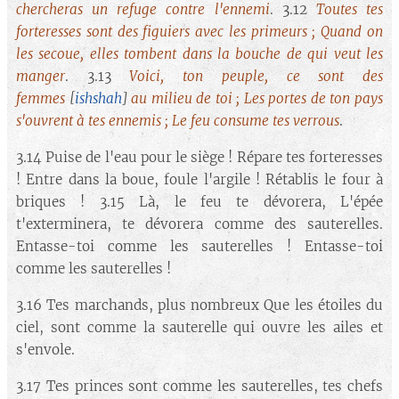
chercheras un refuge contre l'ennemi
. 3.12
Toutes tes
forteresses sont des figuiers avec les primeurs ; Quand on
les secoue, elles tombent dans la bouche de qui veut les
manger
. 3.13
Voici, ton peuple, ce sont des
femmes
[
ishshah
]
au milieu de toi ; Les portes de ton pays
s'ouvrent à tes ennemis ; Le feu consume tes verrous
.
3.14 Puise de l'eau pour le siège ! Répare tes forteresses
! Entre dans la boue, foule l'argile ! Rétablis le four à
briques ! 3.15 Là, le feu te dévorera, L'épée
t'exterminera, te dévorera comme des sauterelles.
Entasse-toi comme les sauterelles ! Entasse-toi
comme les sauterelles !
3.16 Tes marchands, plus nombreux Que les étoiles du
ciel, sont comme la sauterelle qui ouvre les ailes et
s'envole.
3.17 Tes princes sont comme les sauterelles, tes chefs