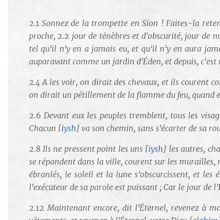
2.1
Sonnez de la trompette en Sion ! Faites-la reten
proche,
2.2
jour de ténèbres et d'obscurité, jour de 
tel qu'il n'y en a jamais eu, et qu'il n'y en aura ja
auparavant comme un jardin d'Éden, et depuis, c'est u
2.4
A les voir, on dirait des chevaux, et ils courent 
on dirait un pétillement de la flamme du feu, quand
2.6
Devant eux les peuples tremblent, tous les visag
Chacun
[
iysh
]
va son chemin, sans s'écarter de sa rou
2.8
Ils ne pressent point les uns
[
iysh
]
les autres, c
se répandent dans la ville, courent sur les murailles
ébranlés, le soleil et la lune s'obscurcissent, et les 
l'exécuteur de sa parole est puissant ; Car le jour de l'
2.12
Maintenant encore, dit l'Éternel, revenez à mo