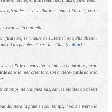
t riche en bonté, et il se repent des maux qu'il envoie.
des offrandes et des libations pour l'Éternel, votre
ourrissons à la mamelle !
rificateurs, serviteurs de l'Éternel, et qu'ils disent :
 parmi les peuples : Où est leur Dieu
[
elohim
] ?
ssasiés ; Et je ne vous livrerai plus à l'opprobre parmi
garde dans la mer orientale, son arrière-garde dans la
ses.
es champs, ne craignez pas, car les plaines du désert
 vous donnera la pluie en son temps, il vous enverra la