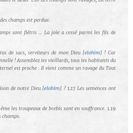
n des champs est perdue
.
ps sont flétris ... La joie a cessé parmi les fils de
vêtus de sacs, serviteurs de mon Dieu
[
elohim
] ! Car
nelle ! Assemblez les vieillards, tous les habitants du
'Éternel est proche : Il vient comme un ravage du Tout
maison de notre Dieu
[
elohim
] ?
1.17
Les semences ont
même les troupeaux de brebis sont en souffrance.
1.19
des champs
.