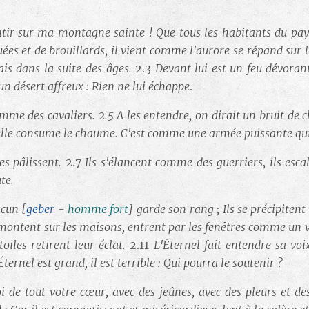
tir sur ma montagne sainte ! Que tous les habitants du pays t
nuées et de brouillards, il vient comme l'aurore se répand su
mais dans la suite des âges.
2.3
Devant lui est un feu dévorant
n désert affreux : Rien ne lui échappe
.
comme des cavaliers.
2.5
A les entendre, on dirait un bruit de
 elle consume le chaume. C'est comme une armée puissante qu
es pâlissent.
2.7
Ils s'élancent comme des guerriers, ils es
te.
hacun
[
geber
-
homme fort
]
garde son rang ; Ils se précipiten
, montent sur les maisons, entrent par les fenêtres comme un 
étoiles retirent leur éclat.
2.11
L'Éternel fait entendre sa vo
Éternel est grand, il est terrible : Qui pourra le soutenir ?
i de tout votre cœur, avec des jeûnes, avec des pleurs et d