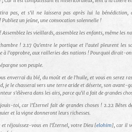
]
; Car il est compatissant et miséricordieux, lent à la colère e
ira pas, et s'il ne laissera pas après lui la bénédiction, 
 Publiez un jeûne, une convocation solennelle !
 Assemblez les vieillards, assemblez les enfants, même les n
 chambre !
2.17
Qu'entre le portique et l'autel pleurent les sac
e à l'opprobre, aux railleries des nations ! Pourquoi dirait-on
l épargne son peuple.
vous enverrai du blé, du moût et de l'huile, et vous en serez ra
d, je le chasserai vers une terre aride et déserte, son avant-
teur s'élèvera dans les airs, parce qu'il a fait de grandes cho
éjouis-toi, car l'Éternel fait de grandes choses !
2.22
Bêtes d
iguier et la vigne donneront leurs richesses.
e et réjouissez-vous en l'Éternel, votre Dieu
[
elohim
]
, car il