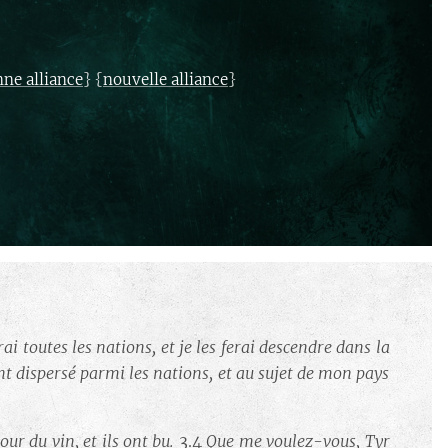
} {
}
nne alliance
nouvelle alliance
ai toutes les nations, et je les ferai descendre dans la
ont dispersé parmi les nations, et au sujet de mon pays
our du vin, et ils ont bu.
3.4
Que me voulez-vous, Tyr