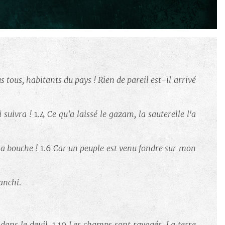
ous tous, habitants du pays ! Rien de pareil est-il arrivé
i suivra !
1.4
Ce qu'a laissé le gazam, la sauterelle l'a
 la bouche !
1.6
Car un peuple est venu fondre sur mon
lanchi
.
 dans le deuil.
1.10
Les champs sont ravagés, La terre