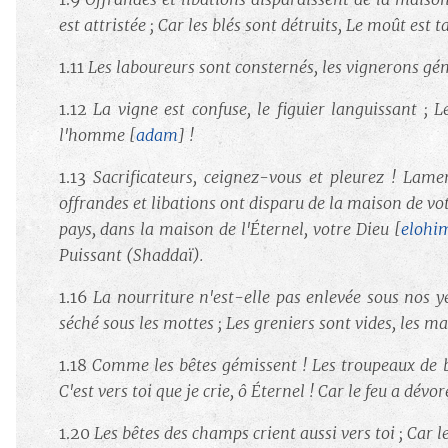
est attristée ; Car les blés sont détruits, Le moût est t
1.11
Les laboureurs sont consternés, les vignerons gé
1.12
La vigne est confuse, le figuier languissant ; L
l'homme
[
adam
] !
1.13
Sacrificateurs, ceignez-vous et pleurez ! Lame
offrandes et libations ont disparu de la maison de vot
pays, dans la maison de l'Éternel, votre Dieu
[
elohi
Puissant (Shaddaï).
1.16
La nourriture n'est-elle pas enlevée sous nos y
séché sous les mottes ; Les greniers sont vides, les ma
1.18
Comme les bêtes gémissent ! Les troupeaux de b
C'est vers toi que je crie, ô Éternel ! Car le feu a dév
1.20
Les bêtes des champs crient aussi vers toi ; Car le