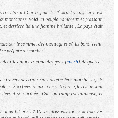
remblent ! Car le jour de l'Éternel vient, car il est
r les montagnes. Voici un peuple nombreux et puissant,
, et derrière lui une flamme brûlante ; Le pays était
 chars sur le sommet des montagnes où ils bondissent,
i se prépare au combat
.
caladent les murs comme des gens
[
enosh
]
de guerre ;
t au travers des traits sans arrêter leur marche.
2.9
Ils
voleur.
2.10
Devant eux la terre tremble, les cieux sont
ix devant son armée ; Car son camp est immense, et
es lamentations !
2.13
Déchirez vos cœurs et non vos