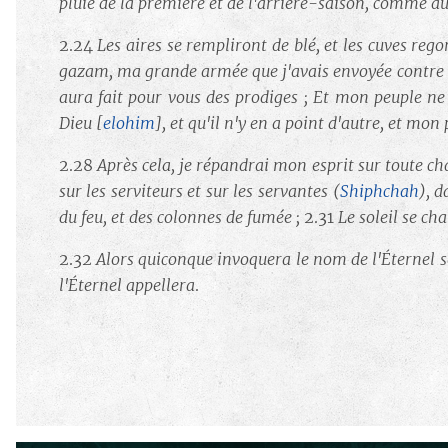
pluie de la première et de l'arrière-saison, comme au
2.24
Les aires se rempliront de blé, et les cuves reg
gazam, ma grande armée que j'avais envoyée contre
aura fait pour vous des prodiges ; Et mon peuple ne
Dieu
[
elohim
]
, et qu'il n'y en a point d'autre, et mo
2.28
Après cela, je répandrai mon esprit sur toute chai
sur les serviteurs et sur les servantes (
Shiphchah
), d
du feu, et des colonnes de fumée ;
2.31
Le soleil se ch
2.32
Alors quiconque invoquera le nom de l'Éternel s
l'Éternel appellera
.