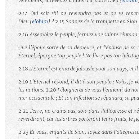
vêtements, et revenez à l'Éternel, votre Dieu
[
elohim
2.14
Qui sait s'il ne reviendra pas et ne se repent
Dieu
[
elohim
]
?
2.15
Sonnez de la trompette en Sion !
2.16
Assemblez le peuple, formez une sainte réunion !
Que l'époux sorte de sa demeure, et l'épouse de sa
Éternel, épargne ton peuple ! Ne livre pas ton héritag
2.18
L'Éternel est ému de jalousie pour son pays, et i
2.19
L'Éternel répond, il dit à son peuple : Voici, je 
les nations.
2.20
J'éloignerai de vous l'ennemi du nor
mer occidentale ; Et son infection se répandra, sa puan
2.21
Terre, ne crains pas, sois dans l'allégresse et r
reverdiront, car les arbres porteront leurs fruits, le f
2.23
Et vous, enfants de Sion, soyez dans l'allégress