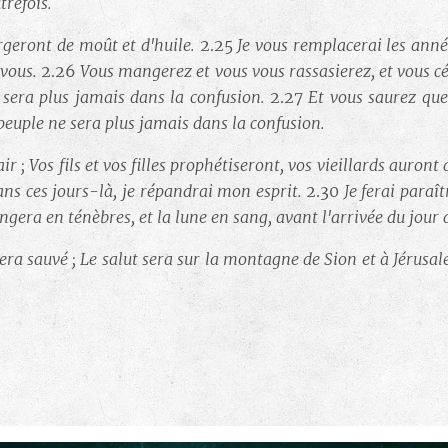
trefois.
orgeront de moût et d'huile.
2.25
Je vous remplacerai les années
 vous.
2.26
Vous mangerez et vous vous rassasierez, et vous cé
 sera plus jamais dans la confusion.
2.27
Et vous saurez que 
n peuple ne sera plus jamais dans la confusion.
r ; Vos fils et vos filles prophétiseront, vos vieillards auront
ans ces jours-là, je répandrai mon esprit.
2.30
Je ferai paraî
angera en ténèbres, et la lune en sang, avant l'arrivée du jour d
era sauvé ; Le salut sera sur la montagne de Sion et à Jérusa