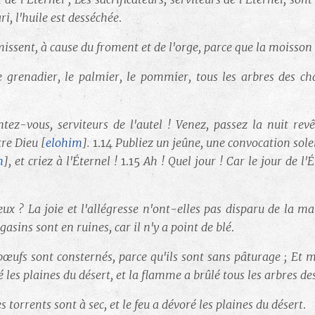
ari, l'huile est desséchée
.
missent, à cause du froment et de l'orge, parce que la moisso
e grenadier, le palmier, le pommier, tous les arbres des cham
ntez-vous, serviteurs de l'autel ! Venez, passez la nuit re
re Dieu [
elohim
].
1.14
Publiez un jeûne, une convocation solen
m
]
, et criez à l'Éternel !
1.15
Ah ! Quel jour ! Car le jour de l
eux ? La joie et l'allégresse n'ont-elles pas disparu de la 
gasins sont en ruines, car il n'y a point de blé
.
œufs sont consternés, parce qu'ils sont sans pâturage ; Et 
oré les plaines du désert, et la flamme a brûlé tous les arbres 
s torrents sont à sec, et le feu a dévoré les plaines du désert
.