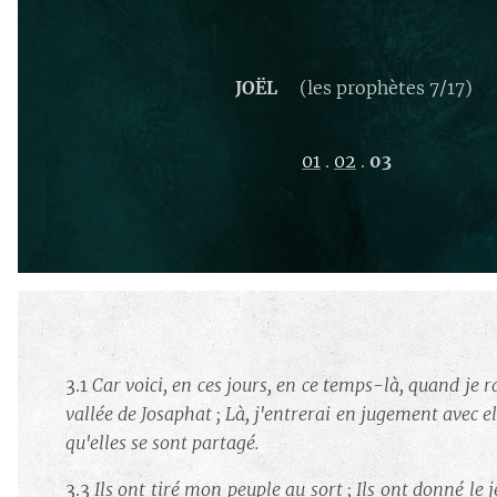
JOËL
(les prophètes 7/17)
01
.
02
.
03
3.1
Car voici, en ces jours, en ce temps-là, quand je 
vallée de Josaphat ; Là, j'entrerai en jugement avec e
qu'elles se sont partagé.
3.3
Ils ont tiré mon peuple au sort ; Ils ont donné le 