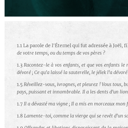
1.1 La parole de l'Éternel qui fut adressée à Joël, f
de votre temps, ou du temps de vos pères ?
1.3
Racontez-le à vos enfants, et que vos enfants le r
dévoré ; Ce qu'a laissé la sauterelle, le jélek l'a dévoré 
1.5
Réveillez-vous, ivrognes, et pleurez ! Vous tous, 
pays, puissant et innombrable. Il a les dents d'un lio
1.7
Il a dévasté ma vigne ; Il a mis en morceaux mon fi
1.8
Lamente-toi, comme la vierge qui se revêt d'un sa
1.9
Offrandes et libations disparaissent de la maison d