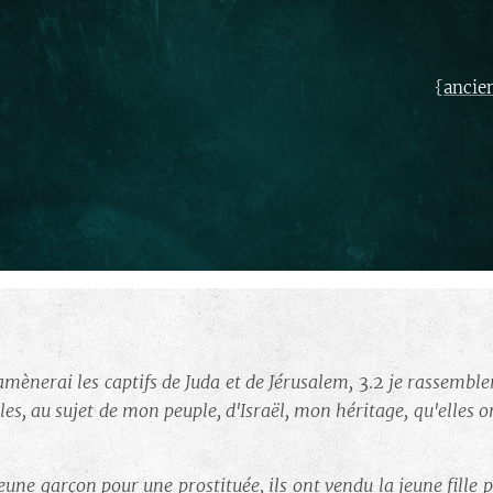
{
ancie
ramènerai les captifs de Juda et de Jérusalem,
3.2
je rassembler
lles, au sujet de mon peuple, d'Israël, mon héritage, qu'elles 
jeune garçon pour une prostituée, ils ont vendu la jeune fille p