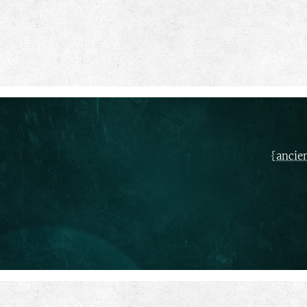
{
ancie