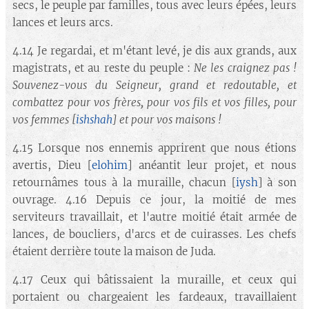
secs, le peuple par familles, tous avec leurs épées, leurs
lances et leurs arcs.
4.14 Je regardai, et m'étant levé, je dis aux grands, aux
magistrats, et au reste du peuple :
Ne les craignez pas !
Souvenez-vous du Seigneur, grand et redoutable, et
combattez pour vos frères, pour vos fils et vos filles, pour
vos femmes
[
ishshah
]
et pour vos maisons !
4.15 Lorsque nos ennemis apprirent que nous étions
avertis, Dieu [
elohim
] anéantit leur projet, et nous
retournâmes tous à la muraille, chacun [
iysh
] à son
ouvrage. 4.16 Depuis ce jour, la moitié de mes
serviteurs travaillait, et l'autre moitié était armée de
lances, de boucliers, d'arcs et de cuirasses. Les chefs
étaient derrière toute la maison de Juda.
4.17 Ceux qui bâtissaient la muraille, et ceux qui
portaient ou chargeaient les fardeaux, travaillaient