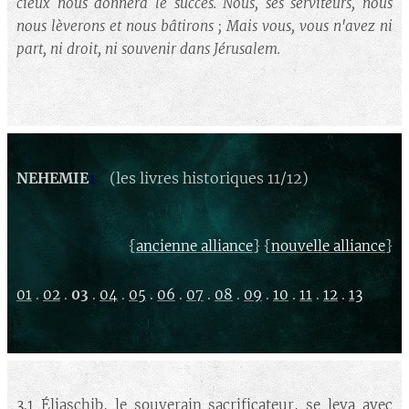
cieux nous donnera le succès. Nous, ses serviteurs, nous
nous lèverons et nous bâtirons ; Mais vous, vous n'avez ni
part, ni droit, ni souvenir dans Jérusalem.
NEHEMIE
1
(les livres historiques 11/12)
{
} {
}
ancienne alliance
nouvelle alliance
01
.
02
.
03
.
04
.
05
.
06
.
07
.
08
.
09
.
10
.
11
.
12
.
13
3.1 Éliaschib, le souverain sacrificateur, se leva avec