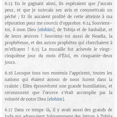
6.13 En le gagnant ainsi, ils espéraient que j'aurais
peur, et que je suivrais ses avis et commettrais un
péché ; Et ils auraient profité de cette atteinte à ma
réputation pour me couvrir d'opprobre. 6.14 Souviens-
toi, ô mon Dieu [
elohim
], de Tobija et de Sanballat, et
de leurs œuvres ! Souviens-toi aussi de Noadia, la
prophétesse, et des autres prophètes qui cherchaient à
m'effrayer ! 6.15 La muraille fut achevée le vingt-
cinquième jour du mois d'Élul, en cinquante-deux
jours.
6.16 Lorsque tous nos ennemis l'apprirent, toutes les
nations qui étaient autour de nous furent dans la
crainte ; Elles éprouvèrent une grande humiliation, et
reconnurent que l'œuvre s'était accomplie par la
volonté de notre Dieu [
elohim
].
6.17 Dans ce temps-là, il y avait aussi des grands de
Juda qui adressaient fréquemment des lettres à Tobija