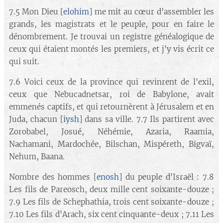
7.5 Mon Dieu [
elohim
] me mit au cœur d'assembler les
grands, les magistrats et le peuple, pour en faire le
dénombrement. Je trouvai un registre généalogique de
ceux qui étaient montés les premiers, et j'y vis écrit ce
qui suit.
7.6 Voici ceux de la province qui revinrent de l'exil,
ceux que Nebucadnetsar, roi de Babylone, avait
emmenés captifs, et qui retournèrent à Jérusalem et en
Juda, chacun [
iysh
] dans sa ville. 7.7 Ils partirent avec
Zorobabel, Josué, Néhémie, Azaria, Raamia,
Nachamani, Mardochée, Bilschan, Mispéreth, Bigvaï,
Nehum, Baana.
Nombre des hommes [
enosh
] du peuple d'Israël : 7.8
Les fils de Pareosch, deux mille cent soixante-douze ;
7.9 Les fils de Schephathia, trois cent soixante-douze ;
7.10 Les fils d'Arach, six cent cinquante-deux ; 7.11 Les