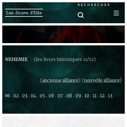
RECHERCHER
Les Jours d'Elie
NEHEMIE
1
(les livres historiques 11/12)
{
} {
}
ancienne alliance
nouvelle alliance
01
.
02
.
03
.
04
.
05
.
06
.
07
.
08
.
09
.
10
.
11
.
12
.
13