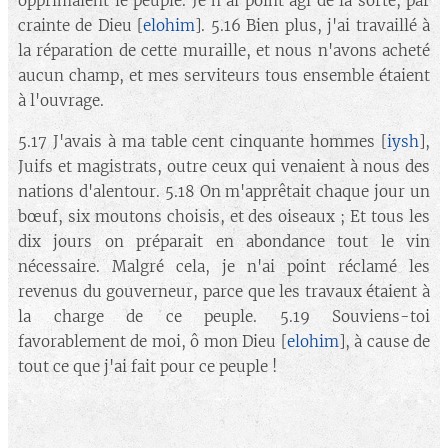
opprimaient le peuple. Je n'ai point agi de la sorte, par
crainte de Dieu [
elohim
]. 5.16 Bien plus, j'ai travaillé à
la réparation de cette muraille, et nous n'avons acheté
aucun champ, et mes serviteurs tous ensemble étaient
à l'ouvrage.
5.17 J'avais à ma table cent cinquante hommes [
iysh
],
Juifs et magistrats, outre ceux qui venaient à nous des
nations d'alentour. 5.18 On m'apprêtait chaque jour un
bœuf, six moutons choisis, et des oiseaux ; Et tous les
dix jours on préparait en abondance tout le vin
nécessaire. Malgré cela, je n'ai point réclamé les
revenus du gouverneur, parce que les travaux étaient à
la charge de ce peuple. 5.19 Souviens-toi
favorablement de moi, ô mon Dieu [
elohim
], à cause de
tout ce que j'ai fait pour ce peuple !