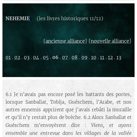
NEHEMIE
1
(les livres historiques 11/12)
{
} {
}
ancienne alliance
nouvelle alliance
01
.
02
.
03
.
04
.
05
.
06
.
07
.
08
.
09
.
10
.
11
.
12
.
13
6.1 Je n'avais pas encore posé les battants des portes,
lorsque Sanballat, Tobija, Guéschem, l'Arabe, et nos
autres ennemis apprirent que j'avais rebâti la muraille
et qu'il n'y restait plus de brèche. 6.2 Alors Sanballat et
Viens, et ayons
Guéschem m'envoyèrent dire :
ensemble une entrevue dans les villages de la vallée