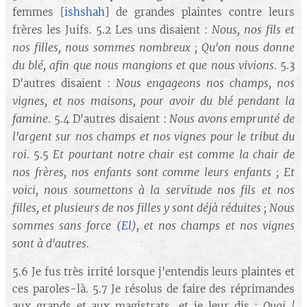
femmes [
ishshah
] de grandes plaintes contre leurs
Nous, nos fils et
frères les Juifs. 5.2 Les uns disaient :
nos filles, nous sommes nombreux ; Qu'on nous donne
du blé, afin que nous mangions et que nous vivions
. 5.3
Nous engageons nos champs, nos
D'autres disaient :
vignes, et nos maisons, pour avoir du blé pendant la
famine
Nous avons emprunté de
. 5.4 D'autres disaient :
l'argent sur nos champs et nos vignes pour le tribut du
roi
Et pourtant notre chair est comme la chair de
. 5.5
nos frères, nos enfants sont comme leurs enfants ; Et
voici, nous soumettons à la servitude nos fils et nos
filles, et plusieurs de nos filles y sont déjà réduites ; Nous
sommes sans force (
El
), et nos champs et nos vignes
sont à d'autres
.
5.6 Je fus très irrité lorsque j'entendis leurs plaintes et
ces paroles-là. 5.7 Je résolus de faire des réprimandes
aux grands et aux magistrats, et je leur dis :
Quoi !