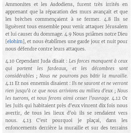
Ammonites et les Asdodiens, furent très irrités en
apprenant que la réparation des murs avançait et que
les brèches commençaient à se fermer. 4.8 Ils se
liguèrent tous ensemble pour venir attaquer Jérusalem
et lui causer du dommage. 4.9 Nous priâmes notre Dieu
[
elohim
], et nous établîmes une garde jour et nuit pour
nous défendre contre leurs attaques.
4.10 Cependant Juda disait :
Les forces manquent à ceux
qui portent les fardeaux, et les décombres sont
considérables ; Nous ne pourrons pas bâtir la muraille.
4.11 Et nos ennemis disaient :
Ils ne sauront et ne verront
rien jusqu'à ce que nous arrivions au milieu d'eux ; Nous
les tuerons, et nous ferons ainsi cesser l'ouvrage.
4.12 Or
les Juifs qui habitaient près d'eux vinrent dix fois nous
avertir, de tous les lieux d'où ils se rendaient vers
nous. 4.13 C'est pourquoi je plaçai, dans les
enfoncements derrière la muraille et sur des terrains