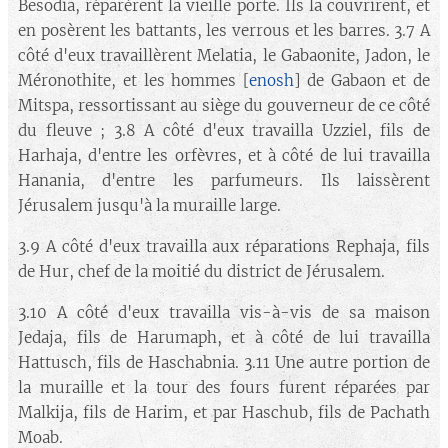
Besodia, réparèrent la vieille porte. Ils la couvrirent, et
en posèrent les battants, les verrous et les barres. 3.7 A
côté d'eux travaillèrent Melatia, le Gabaonite, Jadon, le
Méronothite, et les hommes [
enosh
] de Gabaon et de
Mitspa, ressortissant au siège du gouverneur de ce côté
du fleuve ; 3.8 A côté d'eux travailla Uzziel, fils de
Harhaja, d'entre les orfèvres, et à côté de lui travailla
Hanania, d'entre les parfumeurs. Ils laissèrent
Jérusalem jusqu'à la muraille large.
3.9 A côté d'eux travailla aux réparations Rephaja, fils
de Hur, chef de la moitié du district de Jérusalem.
3.10 A côté d'eux travailla vis-à-vis de sa maison
Jedaja, fils de Harumaph, et à côté de lui travailla
Hattusch, fils de Haschabnia. 3.11 Une autre portion de
la muraille et la tour des fours furent réparées par
Malkija, fils de Harim, et par Haschub, fils de Pachath
Moab.