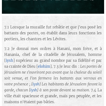
7.1 Lorsque la muraille fut rebâtie et que j'eus posé les
battants des portes, on établit dans leurs fonctions les
portiers, les chantres et les Lévites.
7.2 Je donnai mes ordres à Hanani, mon frère, et à
Hanania, chef de la citadelle de Jérusalem, homme
[
iysh
] supérieur au grand nombre par sa fidélité et par
sa crainte de Dieu [
elohim
]. 7.3 Je leur dis :
Les portes de
Jérusalem ne s'ouvriront pas avant que la chaleur du soleil
soit venue, et l'on fermera les battants aux verrous en
votre présence ;
[
iysh
] Les habitants de Jérusalem feront la
garde, chacun [
iysh
]
à son poste devant sa maison
. 7.4 La
ville était spacieuse et grande, mais peu peuplée, et les
maisons n'étaient pas bâties.