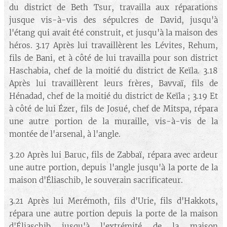
du district de Beth Tsur, travailla aux réparations
jusque vis-à-vis des sépulcres de David, jusqu'à
l'étang qui avait été construit, et jusqu'à la maison des
héros. 3.17 Après lui travaillèrent les Lévites, Rehum,
fils de Bani, et à côté de lui travailla pour son district
Haschabia, chef de la moitié du district de Keïla. 3.18
Après lui travaillèrent leurs frères, Bavvaï, fils de
Hénadad, chef de la moitié du district de Keïla ; 3.19 Et
à côté de lui Ézer, fils de Josué, chef de Mitspa, répara
une autre portion de la muraille, vis-à-vis de la
montée de l'arsenal, à l'angle.
3.20 Après lui Baruc, fils de Zabbaï, répara avec ardeur
une autre portion, depuis l'angle jusqu'à la porte de la
maison d'Éliaschib, le souverain sacrificateur.
3.21 Après lui Merémoth, fils d'Urie, fils d'Hakkots,
répara une autre portion depuis la porte de la maison
d'Éliaschib jusqu'à l'extrémité de la maison