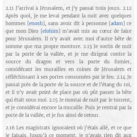
2.11 J'arrivai à Jérusalem, et j'y passai trois jours. 2.12
Après quoi, je me levai pendant la nuit avec quelques
hommes [
enosh
], sans avoir dit à personne [
adam
] ce
que mon Dieu [
elohim
] m'avait mis au cœur de faire
pour Jérusalem. Il n'y avait avec moi d'autre bête de
somme que ma propre monture. 2.13 Je sortis de nuit
par la porte de la vallée, et je me dirigeai contre la
source du dragon et vers la porte du fumier,
considérant les murailles en ruines de Jérusalem et
réfléchissant à ses portes consumées par le feu. 2.14 Je
passai près de la porte de la source et de l'étang du roi,
et il n'y avait point de place par où pût passer la bête
qui était sous moi. 2.15 Je montai de nuit par le torrent,
et je considérai encore la muraille. Puis je rentrai par la
porte de la vallée, et je fus ainsi de retour.
2.16 Les magistrats ignoraient où j'étais allé, et ce que
je faisais. Jusqu'à ce moment, je n'avais rien dit aux