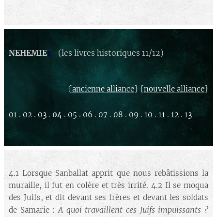
NEHEMIE
1
(les livres historiques 11/12)
{
} {
}
ancienne alliance
nouvelle alliance
01
.
02
.
03
.
04
.
05
.
06
.
07
.
08
.
09
.
10
.
11
.
12
.
13
4.1 Lorsque Sanballat apprit que nous rebâtissions la
muraille, il fut en colère et très irrité. 4.2 Il se moqua
des Juifs, et dit devant ses frères et devant les soldats
A quoi travaillent ces Juifs impuissants ?
de Samarie :