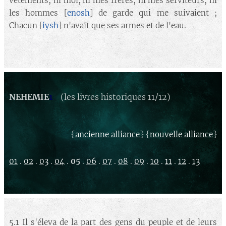
vêtements, ni moi, ni mes frères, ni mes serviteurs, ni
les hommes [
enosh
] de garde qui me suivaient ;
Chacun [
iysh
] n'avait que ses armes et de l'eau.
NEHEMIE
1
(les livres historiques 11/12)
{
} {
}
ancienne alliance
nouvelle alliance
01
.
02
.
03
.
04
.
05
.
06
.
07
.
08
.
09
.
10
.
11
.
12
.
13
5.1 Il s'éleva de la part des gens du peuple et de leurs