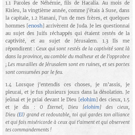
1.1 Paroles de Néhémie, fils de Hacalia. Au mois de
Kisleu, la vingtième année, comme j'étais à Suse, dans
la capitale, 1.2 Hanani, l'un de mes frères, et quelques
enosh
hommes [
] arrivèrent de Juda. Je les questionnai
au sujet des Juifs réchappés qui étaient restés de la
captivité, et au sujet de Jérusalem. 1.3 Ils me
Ceux qui sont restés de la captivité sont là
répondirent :
dans la province, au comble du malheur et de l'opprobre
; Les murailles de Jérusalem sont en ruines, et ses portes
sont consumées par le feu.
1.4 Lorsque j'entendis ces choses, je m'assis, je
pleurai, et je fus plusieurs jours dans la désolation. Je
jeûnai et je priai devant le Dieu [
elohim
] des cieux, 1.5
et je dis :
O Éternel, Dieu
[
elohim
]
des cieux,
Dieu (
El
) grand et redoutable, toi qui gardes ton alliance
et qui fais miséricorde à ceux qui t'aiment et qui observent
tes commandements !