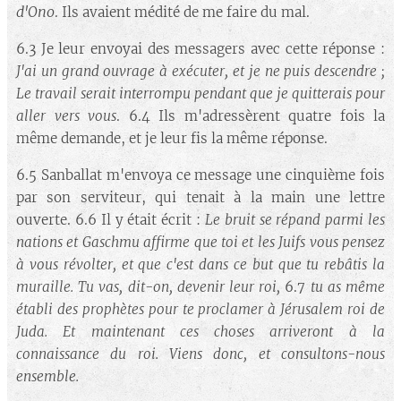
d'Ono
. Ils avaient médité de me faire du mal.
6.3 Je leur envoyai des messagers avec cette réponse :
J'ai un grand ouvrage à exécuter, et je ne puis descendre ;
Le travail serait interrompu pendant que je quitterais pour
aller vers vous
. 6.4 Ils m'adressèrent quatre fois la
même demande, et je leur fis la même réponse.
6.5 Sanballat m'envoya ce message une cinquième fois
par son serviteur, qui tenait à la main une lettre
ouverte. 6.6 Il y était écrit :
Le bruit se répand parmi les
nations et Gaschmu affirme que toi et les Juifs vous pensez
à vous révolter, et que c'est dans ce but que tu rebâtis la
muraille. Tu vas, dit-on, devenir leur roi,
6.7
tu as même
établi des prophètes pour te proclamer à Jérusalem roi de
Juda. Et maintenant ces choses arriveront à la
connaissance du roi. Viens donc, et consultons-nous
ensemble.