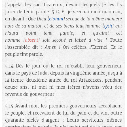
j'appelai les sacrificateurs, devant lesquels je les fis
jurer de tenir parole. 5.13 Et je secouai mon manteau,
en disant :
Que Dieu
[
elohim
]
secoue de la même manière
hors de sa maison et de ses biens tout homme
[
iysh
]
qui
n'aura point tenu parole, et qu'ainsi cet
homme
[
absent
]
soit secoué et laissé à vide !
Toute
l'assemblée dit :
Amen !
On célébra l'Éternel. Et le
peuple tint parole.
5.14 Dès le jour où le roi m'établit leur gouverneur
dans le pays de Juda, depuis la vingtième année jusqu'à
la trente-deuxième année du roi Artaxerxès, pendant
douze ans, ni moi ni mes frères n'avons vécu des
revenus du gouverneur.
5.15 Avant moi, les premiers gouverneurs accablaient
le peuple, et recevaient de lui du pain et du vin, outre
quarante sicles d'argent ; Leurs serviteurs mêmes