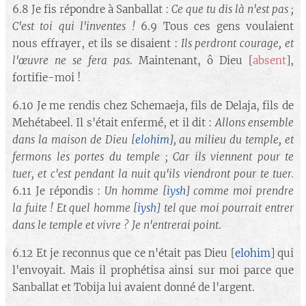
6.8 Je fis répondre à Sanballat :
Ce que tu dis là n'est pas ;
C'est toi qui l'inventes !
6.9 Tous ces gens voulaient
nous effrayer, et ils se disaient :
Ils perdront courage, et
l'œuvre ne se fera pas
. Maintenant, ô Dieu [
absent
],
fortifie-moi !
6.10 Je me rendis chez Schemaeja, fils de Delaja, fils de
Mehétabeel. Il s'était enfermé, et il dit :
Allons ensemble
dans la maison de Dieu
[
elohim
]
, au milieu du temple, et
fermons les portes du temple ; Car ils viennent pour te
tuer, et c'est pendant la nuit qu'ils viendront pour te tuer.
6.11 Je répondis :
Un homme
[
iysh
]
comme moi prendre
la fuite ! Et quel homme
[
iysh
]
tel que moi pourrait entrer
dans le temple et vivre ? Je n'entrerai point
.
6.12 Et je reconnus que ce n'était pas Dieu [
elohim
] qui
l'envoyait. Mais il prophétisa ainsi sur moi parce que
Sanballat et Tobija lui avaient donné de l'argent.