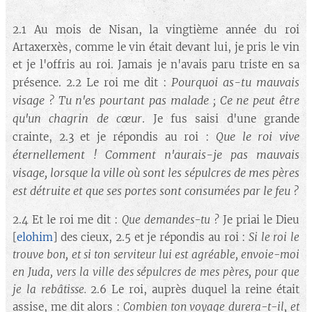
2.1 Au mois de Nisan, la vingtième année du roi
Artaxerxès, comme le vin était devant lui, je pris le vin
et je l'offris au roi. Jamais je n'avais paru triste en sa
Pourquoi as-tu mauvais
présence. 2.2 Le roi me dit :
visage ? Tu n'es pourtant pas malade ; Ce ne peut être
qu'un chagrin de cœur
. Je fus saisi d'une grande
Que le roi vive
crainte, 2.3 et je répondis au roi :
éternellement ! Comment n'aurais-je pas mauvais
visage, lorsque la ville où sont les sépulcres de mes pères
est détruite et que ses portes sont consumées par le feu ?
2.4 Et le roi me dit :
Que demandes-tu ?
Je priai le Dieu
[
elohim
] des cieux, 2.5 et je répondis au roi :
Si le roi le
trouve bon, et si ton serviteur lui est agréable, envoie-moi
en Juda, vers la ville des sépulcres de mes pères, pour que
je la rebâtisse.
2.6 Le roi, auprès duquel la reine était
assise, me dit alors :
Combien ton voyage durera-t-il, et