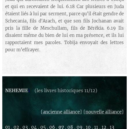
et qui en recevaient de lui. 6.18 Car plusieurs en Juda
étaient liés à lui par serment, parce qu'il était gendre de
Schecania, fils d'Arach, et que son fils Jochanan avait
pris la fille de Meschullam, fils de Bérékia. 6.19 Ils
disaient même du bien de lui en ma présence, et ils lui
rapportaient mes paroles. Tobija envoyait des lettres
pour m'effrayer.
NEHEMIE
1
(les livres historiques 11/12)
{
} {
}
ancienne alliance
nouvelle alliance
01
.
02
.
03
.
04
.
05
.
06
.
07
.
08
.
09
.
10
.
11
.
12
.
13