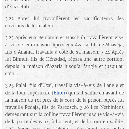
d'Éliaschib.
3.22 Après lui travaillèrent les sacrificateurs des
environs de Jérusalem.
3.23 Après eux Benjamin et Haschub travaillèrent vis-
à-vis de leur maison. Après eux Azaria, fils de Maaséja,
fils d'Anania, travailla à côté de sa maison. 3.24 Après
lui Binnuï, fils de Hénadad, répara une autre portion,
depuis la maison d'Azaria jusqu'à l'angle et jusqu'au
coin.
3.25 Palal, fils d'Uzaï, travailla vis-à-vis de l'angle et
Elion
de la tour supérieure (
) qui fait saillie en avant de
la maison du roi près de la cour de la prison. Après lui
travailla Pedaja, fils de Pareosch. 3.26 Les Néthiniens
demeurant sur la colline travaillèrent jusque vis-à-vis
de la porte des eaux, à l'orient, et de la tour en saillie.
3.27 Après eux les Tekoïtes réparèrent une autre