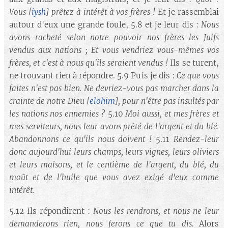
Vous
[
iysh
]
prêtez à intérêt à vos frères !
Et je rassemblai
autour d'eux une grande foule, 5.8 et je leur dis :
Nous
avons racheté selon notre pouvoir nos frères les Juifs
vendus aux nations ; Et vous vendriez vous-mêmes vos
frères, et c'est à nous qu'ils seraient vendus !
Ils se turent,
ne trouvant rien à répondre. 5.9 Puis je dis :
Ce que vous
faites n'est pas bien. Ne devriez-vous pas marcher dans la
crainte de notre Dieu
[
elohim
]
, pour n'être pas insultés par
les nations nos ennemies ?
5.10
Moi aussi, et mes frères et
mes serviteurs, nous leur avons prêté de l'argent et du blé.
Abandonnons ce qu'ils nous doivent !
5.11
Rendez-leur
donc aujourd'hui leurs champs, leurs vignes, leurs oliviers
et leurs maisons, et le centième de l'argent, du blé, du
moût et de l'huile que vous avez exigé d'eux comme
intérêt.
5.12 Ils répondirent :
Nous les rendrons, et nous ne leur
demanderons rien, nous ferons ce que tu dis.
Alors