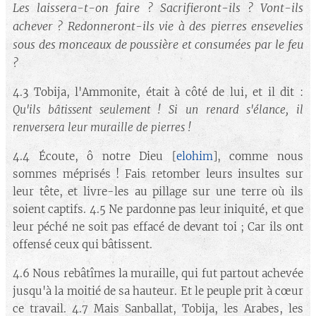
Les laissera-t-on faire ? Sacrifieront-ils ? Vont-ils
achever ? Redonneront-ils vie à des pierres ensevelies
sous des monceaux de poussière et consumées par le feu
?
4.3 Tobija, l'Ammonite, était à côté de lui, et il dit :
Qu'ils bâtissent seulement ! Si un renard s'élance, il
renversera leur muraille de pierres !
4.4 Écoute, ô notre Dieu [
elohim
], comme nous
sommes méprisés ! Fais retomber leurs insultes sur
leur tête, et livre-les au pillage sur une terre où ils
soient captifs. 4.5 Ne pardonne pas leur iniquité, et que
leur péché ne soit pas effacé de devant toi ; Car ils ont
offensé ceux qui bâtissent.
4.6 Nous rebâtîmes la muraille, qui fut partout achevée
jusqu'à la moitié de sa hauteur. Et le peuple prit à cœur
ce travail. 4.7 Mais Sanballat, Tobija, les Arabes, les