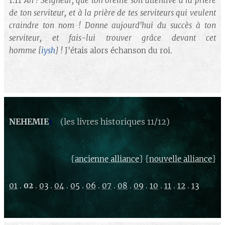
1.11
Ah ! Seigneur, que ton oreille soit attentive à la prière
de ton serviteur, et à la prière de tes serviteurs qui veulent
craindre ton nom ! Donne aujourd'hui du succès à ton
serviteur, et fais-lui trouver grâce devant cet
homme
[
iysh
] !
J'étais alors échanson du roi.
NEHEMIE
1
(les livres historiques 11/12)
{
} {
}
ancienne alliance
nouvelle alliance
01
.
02
.
03
.
04
.
05
.
06
.
07
.
08
.
09
.
10
.
11
.
12
.
13