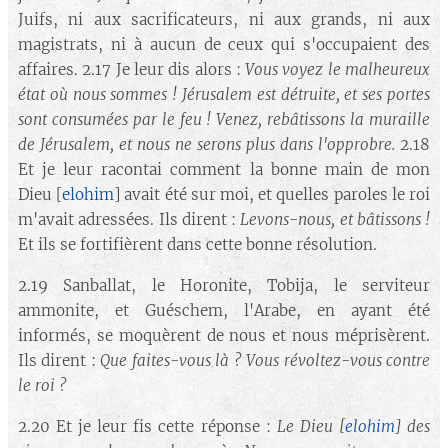
Juifs, ni aux sacrificateurs, ni aux grands, ni aux
magistrats, ni à aucun de ceux qui s'occupaient des
affaires. 2.17 Je leur dis alors :
Vous voyez le malheureux
état où nous sommes ! Jérusalem est détruite, et ses portes
sont consumées par le feu ! Venez, rebâtissons la muraille
de Jérusalem, et nous ne serons plus dans l'opprobre.
2.18
Et je leur racontai comment la bonne main de mon
Dieu [
elohim
] avait été sur moi, et quelles paroles le roi
m'avait adressées. Ils dirent :
Levons-nous, et bâtissons !
Et ils se fortifièrent dans cette bonne résolution.
2.19 Sanballat, le Horonite, Tobija, le serviteur
ammonite, et Guéschem, l'Arabe, en ayant été
informés, se moquèrent de nous et nous méprisèrent.
Ils dirent :
Que faites-vous là ? Vous révoltez-vous contre
le roi ?
2.20 Et je leur fis cette réponse :
Le Dieu
[
elohim
]
des