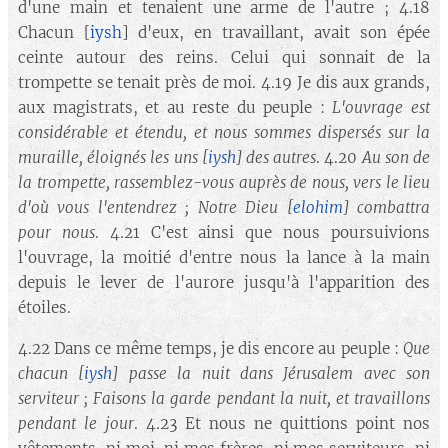
d'une main et tenaient une arme de l'autre ; 4.18
Chacun [
iysh
] d'eux, en travaillant, avait son épée
ceinte autour des reins. Celui qui sonnait de la
trompette se tenait près de moi. 4.19 Je dis aux grands,
aux magistrats, et au reste du peuple :
L'ouvrage est
considérable et étendu, et nous sommes dispersés sur la
muraille, éloignés les uns
[
iysh
]
des autres
. 4.20
Au son de
la trompette, rassemblez-vous auprès de nous, vers le lieu
d'où vous l'entendrez ; Notre Dieu
[
elohim
]
combattra
pour nous
. 4.21 C'est ainsi que nous poursuivions
l'ouvrage, la moitié d'entre nous la lance à la main
depuis le lever de l'aurore jusqu'à l'apparition des
étoiles.
4.22 Dans ce même temps, je dis encore au peuple :
Que
chacun
[
iysh
]
passe la nuit dans Jérusalem avec son
serviteur ; Faisons la garde pendant la nuit, et travaillons
pendant le jour
. 4.23 Et nous ne quittions point nos