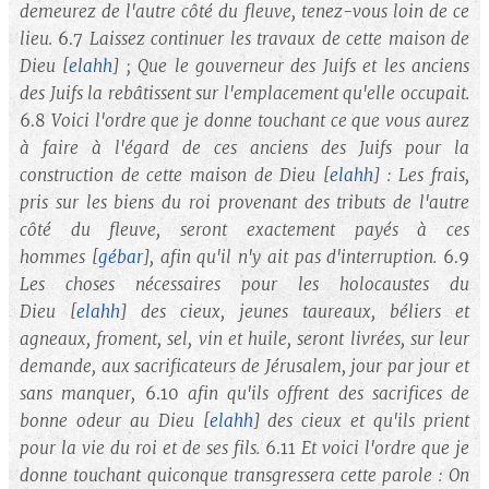
demeurez de l'autre côté du fleuve, tenez-vous loin de ce
lieu.
6.7
Laissez continuer les travaux de cette maison de
Dieu
[
elahh
]
; Que le gouverneur des Juifs et les anciens
des Juifs la rebâtissent sur l'emplacement qu'elle occupait.
6.8
Voici l'ordre que je donne touchant ce que vous aurez
à faire à l'égard de ces anciens des Juifs pour la
construction de cette maison de Dieu
[
elahh
]
: Les frais,
pris sur les biens du roi provenant des tributs de l'autre
côté du fleuve, seront exactement payés à ces
hommes
[
gébar
]
, afin qu'il n'y ait pas d'interruption.
6.9
Les choses nécessaires pour les holocaustes du
Dieu
[
elahh
]
des cieux, jeunes taureaux, béliers et
agneaux, froment, sel, vin et huile, seront livrées, sur leur
demande, aux sacrificateurs de Jérusalem, jour par jour et
sans manquer,
6.10
afin qu'ils offrent des sacrifices de
bonne odeur au Dieu
[
elahh
]
des cieux et qu'ils prient
pour la vie du roi et de ses fils.
6.11
Et voici l'ordre que je
donne touchant quiconque transgressera cette parole : On