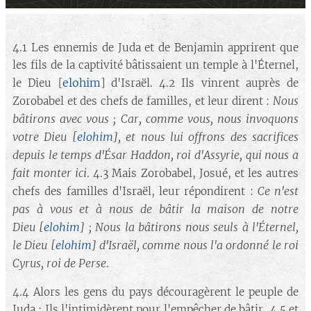
4.1 Les ennemis de Juda et de Benjamin apprirent que
les fils de la captivité bâtissaient un temple à l'Éternel,
elohim
le Dieu [
] d'Israël. 4.2 Ils vinrent auprès de
Nous
Zorobabel et des chefs de familles, et leur dirent :
bâtirons avec vous ; Car, comme vous, nous invoquons
votre Dieu
[
elohim
]
, et nous lui offrons des sacrifices
depuis le temps d'Ésar Haddon, roi d'Assyrie, qui nous a
fait monter ici
. 4.3 Mais Zorobabel, Josué, et les autres
Ce n'est
chefs des familles d'Israël, leur répondirent :
pas à vous et à nous de bâtir la maison de notre
Dieu
[
elohim
] ; Nous la bâtirons nous seuls à l'Éternel,
le Dieu [
elohim
]
d'Israël, comme nous l'a ordonné le roi
Cyrus, roi de Perse
.
4.4 Alors les gens du pays découragèrent le peuple de
Juda ; Ils l'intimidèrent pour l'empêcher de bâtir, 4.5 et