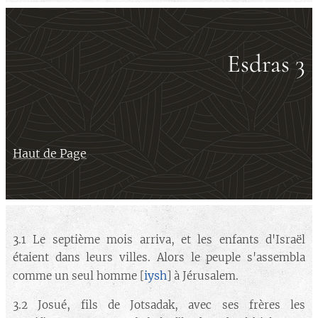
Esdras 3
Haut de Page
3.1 Le septième mois arriva, et les enfants d'Israël
étaient dans leurs villes. Alors le peuple s'assembla
iysh
comme un seul homme [
] à Jérusalem.
3.2 Josué, fils de Jotsadak, avec ses frères les