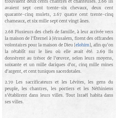
trouvaient deux cents chantres et chanteuses. 2.66 Ils
avaient sept cent trente-six chevaux, deux cent
quarante-cinq mulets, 2.67 quatre cent trente-cinq
chameaux, et six mille sept cent vingt ânes.
2.68 Plusieurs des chefs de famille, à leur arrivée vers
la maison de l'Éternel à Jérusalem, firent des offrandes
volontaires pour la maison de Dieu [
elohim
], afin qu'on
la rétablît sur le lieu où elle avait été. 2.69 Ils
donnèrent au trésor de l'œuvre, selon leurs moyens,
soixante et un mille dariques d'or, cinq mille mines
d'argent, et cent tuniques sacerdotales.
2.70 Les sacrificateurs et les Lévites, les gens du
peuple, les chantres, les portiers et les Néthiniens
s'établirent dans leurs villes. Tout Israël habita dans
ses villes.