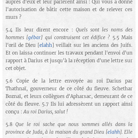
auprès d'eux et leur parlèrent ainsi : Qui vous a donné
l'autorisation de bâtir cette maison et de relever ces
murs ?
5.4 Ils leur dirent encore :
Quels sont les noms des
hommes
[
gébar
]
qui construisent cet édifice ?
5.5 Mais
l'œil de Dieu [
elahh
] veillait sur les anciens des Juifs.
Et on laissa continuer les travaux pendant l'envoi d'un
rapport à Darius et jusqu'à la réception d'une lettre sur
cet objet.
5.6 Copie de la lettre envoyée au roi Darius par
Thathnaï, gouverneur de ce côté du fleuve. Schethar
Boznaï, et leurs collègues d'Apharsac, demeurant de ce
côté du fleuve. 5.7 Ils lui adressèrent un rapport ainsi
conçu :
Au roi Darius, salut !
5.8
Que le roi sache que nous sommes allés dans la
province de Juda, à la maison du grand Dieu
[
elahh
]
. Elle