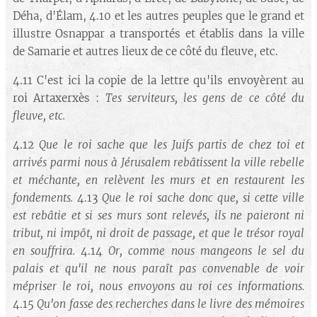
Déha, d'Élam, 4.10 et les autres peuples que le grand et
illustre Osnappar a transportés et établis dans la ville
de Samarie et autres lieux de ce côté du fleuve, etc.
4.11 C'est ici la copie de la lettre qu'ils envoyèrent au
roi Artaxerxès :
Tes serviteurs, les gens de ce côté du
fleuve, etc.
4.12
Que le roi sache que les Juifs partis de chez toi et
arrivés parmi nous à Jérusalem rebâtissent la ville rebelle
et méchante, en relèvent les murs et en restaurent les
fondements.
4.13
Que le roi sache donc que, si cette ville
est rebâtie et si ses murs sont relevés, ils ne paieront ni
tribut, ni impôt, ni droit de passage, et que le trésor royal
en souffrira.
4.14
Or, comme nous mangeons le sel du
palais et qu'il ne nous paraît pas convenable de voir
mépriser le roi, nous envoyons au roi ces informations.
4.15
Qu'on fasse des recherches dans le livre des mémoires