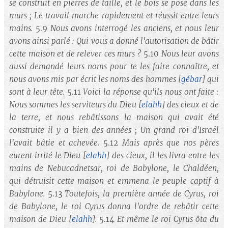
se construit en pierres de taille, et le bois se pose dans les
murs ; Le travail marche rapidement et réussit entre leurs
mains.
5.9
Nous avons interrogé les anciens, et nous leur
avons ainsi parlé : Qui vous a donné l'autorisation de bâtir
cette maison et de relever ces murs ?
5.10
Nous leur avons
aussi demandé leurs noms pour te les faire connaître, et
nous avons mis par écrit les noms des hommes
[
gébar
]
qui
sont à leur tête.
5.11
Voici la réponse qu'ils nous ont faite :
Nous sommes les serviteurs du Dieu
[
elahh
]
des cieux et de
la terre, et nous rebâtissons la maison qui avait été
construite il y a bien des années ; Un grand roi d'Israël
l'avait bâtie et achevée.
5.12
Mais après que nos pères
eurent irrité le Dieu
[
elahh
]
des cieux, il les livra entre les
mains de Nebucadnetsar, roi de Babylone, le Chaldéen,
qui détruisit cette maison et emmena le peuple captif à
Babylone.
5.13
Toutefois, la première année de Cyrus, roi
de Babylone, le roi Cyrus donna l'ordre de rebâtir cette
maison de Dieu
[
elahh
].
5.14
Et même le roi Cyrus ôta du