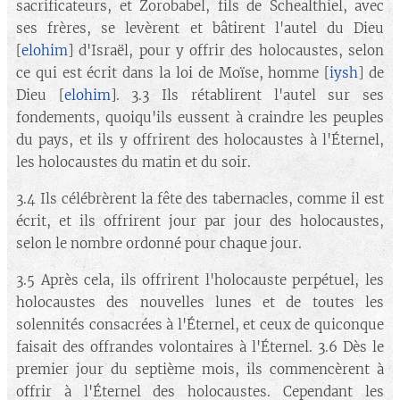
sacrificateurs, et Zorobabel, fils de Schealthiel, avec
ses frères, se levèrent et bâtirent l'autel du Dieu
[
elohim
] d'Israël, pour y offrir des holocaustes, selon
ce qui est écrit dans la loi de Moïse, homme [
iysh
] de
Dieu [
elohim
]. 3.3 Ils rétablirent l'autel sur ses
fondements, quoiqu'ils eussent à craindre les peuples
du pays, et ils y offrirent des holocaustes à l'Éternel,
les holocaustes du matin et du soir.
3.4 Ils célébrèrent la fête des tabernacles, comme il est
écrit, et ils offrirent jour par jour des holocaustes,
selon le nombre ordonné pour chaque jour.
3.5 Après cela, ils offrirent l'holocauste perpétuel, les
holocaustes des nouvelles lunes et de toutes les
solennités consacrées à l'Éternel, et ceux de quiconque
faisait des offrandes volontaires à l'Éternel. 3.6 Dès le
premier jour du septième mois, ils commencèrent à
offrir à l'Éternel des holocaustes. Cependant les