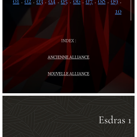
01
.
02
.
03
.
04
.
05
.
06
.
07
.
08
.
09
.
10
INDEX :
ANCIENNE ALLIANCE
NOUVELLE ALLIANCE
Esdras 1