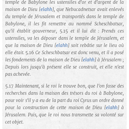
temple de Babylone les ustensiles d'or et d'argent de la
maison de Dieu
[
elahh
]
, que Nebucadnetsar avait enlevés
du temple de Jérusalem et transportés dans le temple de
Babylone, il les fit remettre au nommé Scheschbatsar,
qu'il établit gouverneur,
5.15
et il lui dit : Prends ces
ustensiles, va les déposer dans le temple de Jérusalem, et
que la maison de Dieu
[
elahh
]
soit rebâtie sur le lieu où
elle était.
5.16
Ce Scheschbatsar est donc venu, et il a posé
les fondements de la maison de Dieu
[
elahh
]
à Jérusalem ;
Depuis lors jusqu'à présent elle se construit, et elle n'est
pas achevée
.
5.17
Maintenant, si le roi le trouve bon, que l'on fasse des
recherches dans la maison des trésors du roi à Babylone,
pour voir s'il y a eu de la part du roi Cyrus un ordre donné
pour la construction de cette maison de Dieu
[
elahh
]
à
Jérusalem. Puis, que le roi nous transmette sa volonté sur
cet objet
.