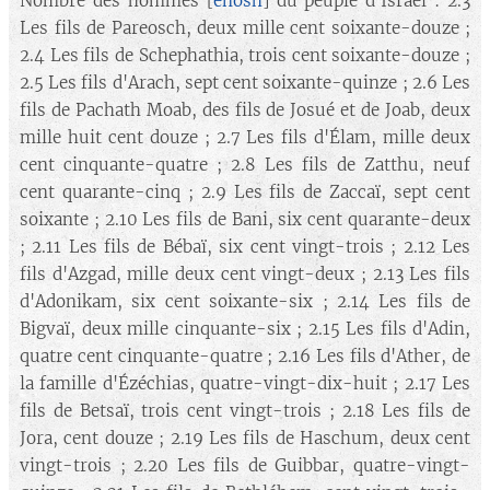
Nombre des hommes [
enosh
] du peuple d'Israël : 2.3
Les fils de Pareosch, deux mille cent soixante-douze ;
2.4 Les fils de Schephathia, trois cent soixante-douze ;
2.5 Les fils d'Arach, sept cent soixante-quinze ; 2.6 Les
fils de Pachath Moab, des fils de Josué et de Joab, deux
mille huit cent douze ; 2.7 Les fils d'Élam, mille deux
cent cinquante-quatre ; 2.8 Les fils de Zatthu, neuf
cent quarante-cinq ; 2.9 Les fils de Zaccaï, sept cent
soixante ; 2.10 Les fils de Bani, six cent quarante-deux
; 2.11 Les fils de Bébaï, six cent vingt-trois ; 2.12 Les
fils d'Azgad, mille deux cent vingt-deux ; 2.13 Les fils
d'Adonikam, six cent soixante-six ; 2.14 Les fils de
Bigvaï, deux mille cinquante-six ; 2.15 Les fils d'Adin,
quatre cent cinquante-quatre ; 2.16 Les fils d'Ather, de
la famille d'Ézéchias, quatre-vingt-dix-huit ; 2.17 Les
fils de Betsaï, trois cent vingt-trois ; 2.18 Les fils de
Jora, cent douze ; 2.19 Les fils de Haschum, deux cent
vingt-trois ; 2.20 Les fils de Guibbar, quatre-vingt-