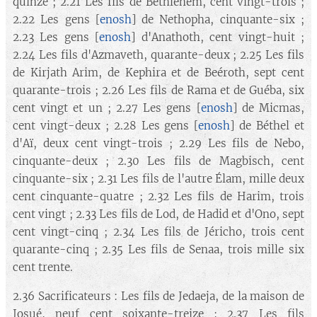
quinze ; 2.21 Les fils de Bethléhem, cent vingt-trois ;
2.22 Les gens [
enosh
] de Nethopha, cinquante-six ;
2.23 Les gens [
enosh
] d'Anathoth, cent vingt-huit ;
2.24 Les fils d'Azmaveth, quarante-deux ; 2.25 Les fils
de Kirjath Arim, de Kephira et de Beéroth, sept cent
quarante-trois ; 2.26 Les fils de Rama et de Guéba, six
cent vingt et un ; 2.27 Les gens [
enosh
] de Micmas,
cent vingt-deux ; 2.28 Les gens [
enosh
] de Béthel et
d'Aï, deux cent vingt-trois ; 2.29 Les fils de Nebo,
cinquante-deux ; 2.30 Les fils de Magbisch, cent
cinquante-six ; 2.31 Les fils de l'autre Élam, mille deux
cent cinquante-quatre ; 2.32 Les fils de Harim, trois
cent vingt ; 2.33 Les fils de Lod, de Hadid et d'Ono, sept
cent vingt-cinq ; 2.34 Les fils de Jéricho, trois cent
quarante-cinq ; 2.35 Les fils de Senaa, trois mille six
cent trente.
2.36 Sacrificateurs : Les fils de Jedaeja, de la maison de
Josué, neuf cent soixante-treize ; 2.37 Les fils