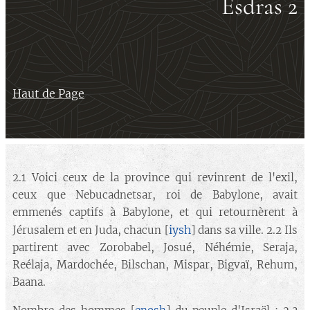
Esdras 2
Haut de Page
2.1 Voici ceux de la province qui revinrent de l'exil,
ceux que Nebucadnetsar, roi de Babylone, avait
emmenés captifs à Babylone, et qui retournèrent à
iysh
Jérusalem et en Juda, chacun [
] dans sa ville. 2.2 Ils
partirent avec Zorobabel, Josué, Néhémie, Seraja,
Reélaja, Mardochée, Bilschan, Mispar, Bigvaï, Rehum,
Baana.