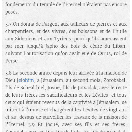
fondements du temple de l'Éternel n'étaient pas encore
posés.
3.7 On donna de l'argent aux tailleurs de pierres et aux
charpentiers, et des vivres, des boissons et de l'huile
aux Sidoniens et aux Tyriens, pour qu'ils amenassent
par mer jusqu'à Japho des bois de cèdre du Liban,
suivant l'autorisation qu'on avait eue de Cyrus, roi de
Perse.
3.8 La seconde année depuis leur arrivée à la maison de
Dieu [
elohim
] à Jérusalem, au second mois, Zorobabel,
fils de Schealthiel, Josué, fils de Jotsadak, avec le reste
de leurs frères les sacrificateurs et les Lévites, et tous
ceux qui étaient revenus de la captivité à Jérusalem, se
mirent à l'œuvre et chargèrent les Lévites de vingt ans
et au-dessus de surveiller les travaux de la maison de
l'Éternel. 3.9 Et Josué, avec ses fils et ses frères,
Kadmiel, avec ses fils, fils de Juda, les fils de Hénadad,