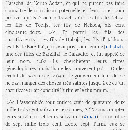
Harscha, de Kerub Addan, et qui ne purent pas faire
connaître leur maison paternelle et leur race, pour
prouver qu'ils étaient d'Israël. 2.60 Les fils de Delaja,
les fils de Tobija, les fils de Nekoda, six cent
cinquante-deux. 2.61 Et parmi les fils des
sacrificateurs : Les fils de Habaja, les fils d'Hakkots,
les fils de Barzillaï, qui avait pris pour femme [
ishshah
]
une des filles de Barzillaï, le Galaadite, et fut appelé de
leur nom. 2.62 Ils cherchèrent leurs titres
généalogiques, mais ils ne les trouvèrent point. On les
exclut du sacerdoce, 2.63 et le gouverneur leur dit de
ne pas manger des choses très saintes jusqu'à ce qu'un
sacrificateur ait consulté l'urim et le thummim.
2.64 L'assemblée tout entière était de quarante-deux
mille trois cent soixante personnes, 2.65 sans compter
leurs serviteurs et leurs servantes (
Amah
), au nombre
de sept mille trois cent trente-sept. Parmi eux se