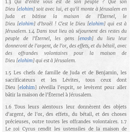
1.3
Qui d'entre vous est de son peuple ? Que son
Dieu
[
elohim
]
soit avec lui, et qu'il monte à Jérusalem en
Juda et bâtisse la maison de l'Éternel, le
Dieu
[
elohim
]
d'Israël ! C'est le Dieu
[
elohim
]
qui est à
Jérusalem.
1.4
Dans tout lieu où séjournent des restes du
peuple de l'Éternel, les gens
[
enosh
]
du lieu leur
donneront de l'argent, de l'or, des effets, et du bétail, avec
des offrandes volontaires pour la maison de
Dieu
[
elohim
]
qui est à Jérusalem.
1.5 Les chefs de famille de Juda et de Benjamin, les
sacrificateurs et les Lévites, tous ceux dont
Dieu [
elohim
] réveilla l'esprit, se levèrent pour aller
bâtir la maison de l'Éternel à Jérusalem.
1.6 Tous leurs alentours leur donnèrent des objets
d'argent, de l'or, des effets, du bétail, et des choses
précieuses, outre toutes les offrandes volontaires. 1.7
Le roi Cyrus rendit les ustensiles de la maison de