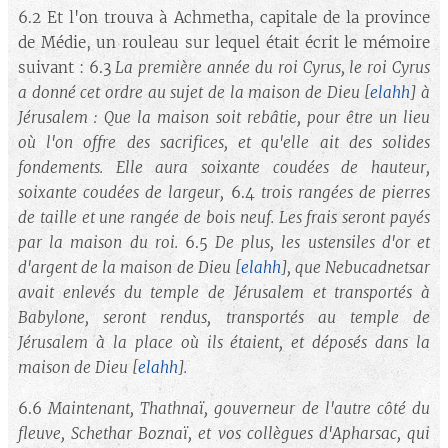
6.2 Et l'on trouva à Achmetha, capitale de la province
de Médie, un rouleau sur lequel était écrit le mémoire
suivant : 6.3
La première année du roi Cyrus, le roi Cyrus
a donné cet ordre au sujet de la maison de Dieu
[
elahh
]
à
Jérusalem : Que la maison soit rebâtie, pour être un lieu
où l'on offre des sacrifices, et qu'elle ait des solides
fondements. Elle aura soixante coudées de hauteur,
soixante coudées de largeur,
6.4
trois rangées de pierres
de taille et une rangée de bois neuf. Les frais seront payés
par la maison du roi.
6.5
De plus, les ustensiles d'or et
d'argent de la maison de Dieu
[
elahh
]
, que Nebucadnetsar
avait enlevés du temple de Jérusalem et transportés à
Babylone, seront rendus, transportés au temple de
Jérusalem à la place où ils étaient, et déposés dans la
maison de Dieu
[
elahh
].
6.6
Maintenant, Thathnaï, gouverneur de l'autre côté du
fleuve, Schethar Boznaï, et vos collègues d'Apharsac, qui