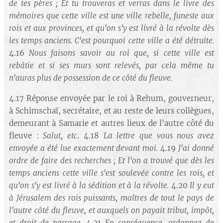
de tes pères ; Et tu trouveras et verras dans le livre des
mémoires que cette ville est une ville rebelle, funeste aux
rois et aux provinces, et qu'on s'y est livré à la révolte dès
les temps anciens. C'est pourquoi cette ville a été détruite.
4.16
Nous faisons savoir au roi que, si cette ville est
rebâtie et si ses murs sont relevés, par cela même tu
n'auras plus de possession de ce côté du fleuve.
4.17 Réponse envoyée par le roi à Rehum, gouverneur,
à Schimschaï, secrétaire, et au reste de leurs collègues,
demeurant à Samarie et autres lieux de l'autre côté du
fleuve :
Salut, etc
. 4.18
La lettre que vous nous avez
envoyée a été lue exactement devant moi.
4.19
J'ai donné
ordre de faire des recherches ; Et l'on a trouvé que dès les
temps anciens cette ville s'est soulevée contre les rois, et
qu'on s'y est livré à la sédition et à la révolte.
4.20
Il y eut
à Jérusalem des rois puissants, maîtres de tout le pays de
l'autre côté du fleuve, et auxquels on payait tribut, impôt,
et droit de passage.
4.21
En conséquence, ordonnez de