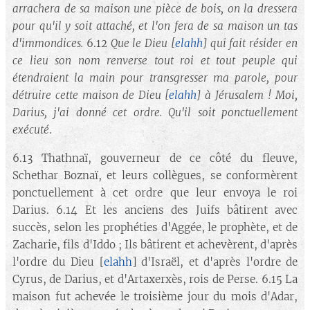
arrachera de sa maison une pièce de bois, on la dressera
pour qu'il y soit attaché, et l'on fera de sa maison un tas
d'immondices.
6.12
Que le Dieu
[
elahh
] qui fait résider en
ce lieu son nom renverse tout roi et tout peuple qui
étendraient la main pour transgresser ma parole, pour
détruire cette maison de Dieu [
elahh
]
à Jérusalem ! Moi,
Darius, j'ai donné cet ordre. Qu'il soit ponctuellement
exécuté
.
6.13 Thathnaï, gouverneur de ce côté du fleuve,
Schethar Boznaï, et leurs collègues, se conformèrent
ponctuellement à cet ordre que leur envoya le roi
Darius. 6.14 Et les anciens des Juifs bâtirent avec
succès, selon les prophéties d'Aggée, le prophète, et de
Zacharie, fils d'Iddo ; Ils bâtirent et achevèrent, d'après
l'ordre du Dieu [
elahh
] d'Israël, et d'après l'ordre de
Cyrus, de Darius, et d'Artaxerxès, rois de Perse. 6.15 La
maison fut achevée le troisième jour du mois d'Adar,