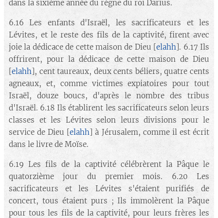
dans la sixième année du règne du roi Darius.
6.16 Les enfants d'Israël, les sacrificateurs et les
Lévites, et le reste des fils de la captivité, firent avec
joie la dédicace de cette maison de Dieu [
elahh
]. 6.17 Ils
offrirent, pour la dédicace de cette maison de Dieu
[
elahh
], cent taureaux, deux cents béliers, quatre cents
agneaux, et, comme victimes expiatoires pour tout
Israël, douze boucs, d'après le nombre des tribus
d'Israël. 6.18 Ils établirent les sacrificateurs selon leurs
classes et les Lévites selon leurs divisions pour le
service de Dieu [
elahh
] à Jérusalem, comme il est écrit
dans le livre de Moïse.
6.19 Les fils de la captivité célébrèrent la Pâque le
quatorzième jour du premier mois. 6.20 Les
sacrificateurs et les Lévites s'étaient purifiés de
concert, tous étaient purs ; Ils immolèrent la Pâque
pour tous les fils de la captivité, pour leurs frères les