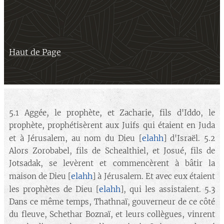
Haut de Page
5.1 Aggée, le prophète, et Zacharie, fils d'Iddo, le
prophète, prophétisèrent aux Juifs qui étaient en Juda
elahh
et à Jérusalem, au nom du Dieu [
] d'Israël. 5.2
Alors Zorobabel, fils de Schealthiel, et Josué, fils de
Jotsadak, se levèrent et commencèrent à bâtir la
elahh
maison de Dieu [
] à Jérusalem. Et avec eux étaient
elahh
les prophètes de Dieu [
], qui les assistaient. 5.3
Dans ce même temps, Thathnaï, gouverneur de ce côté
du fleuve, Schethar Boznaï, et leurs collègues, vinrent