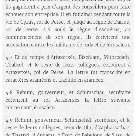
ils gagnèrent à prix d'argent des conseillers pour faire
échouer son entreprise. Il en fut ainsi pendant toute la
vie de Cyrus, roi de Perse, et jusqu'au règne de Darius,
roi de Perse. 4.6 Sous le règne d'Assuérus, au
commencement de son règne, ils écrivirent une
accusation contre les habitants de Juda et de Jérusalem.
4.7 Et du temps d'Artaxerxès, Bischlam, Mithredath,
Thabeel, et le reste de leurs collègues, écrivirent à
Artaxerxès, roi de Perse. La lettre fut transcrite en
caractères araméens et traduite en araméen.
4.8 Rehum, gouverneur, et Schimschaï, secrétaire
écrivirent au roi Artaxerxès la lettre suivante
concernant Jérusalem :
4.9 Rehum, gouverneur, Schimschaï, secrétaire, et le
reste de leurs collègues, ceux de Din, d'Arpharsathac,
de Tharpel, d'Apharas, d'Érec, de Babylone, de Suse, de