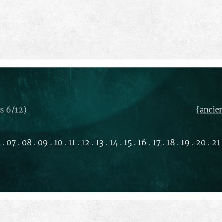
s 6/12)
{
ancie
6
.
07
.
08
.
09
.
10
.
11
.
12
.
13
.
14
.
15
.
16
.
17
.
18
.
19
.
20
.
21