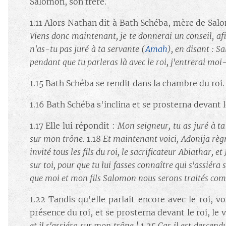
Salomon, son frère.
1.11 Alors Nathan dit à Bath Schéba, mère de Sal
Viens donc maintenant, je te donnerai un conseil, afi
n'as-tu pas juré à ta servante (
Amah
), en disant : S
pendant que tu parleras là avec le roi, j'entrerai moi
1.15 Bath Schéba se rendit dans la chambre du roi. I
1.16 Bath Schéba s'inclina et se prosterna devant le 
1.17 Elle lui répondit :
Mon seigneur, tu as juré à ta
sur mon trône.
1.18
Et maintenant voici, Adonija règne
invité tous les fils du roi, le sacrificateur Abiathar, 
sur toi, pour que tu lui fasses connaître qui s'assiéra
que moi et mon fils Salomon nous serons traités co
1.22 Tandis qu'elle parlait encore avec le roi, v
présence du roi, et se prosterna devant le roi, le 
et il s'assiéra sur mon trône !
1.25
Car il est descendu