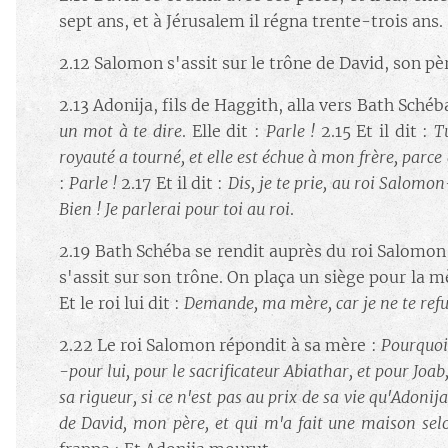
sept ans, et à Jérusalem il régna trente-trois ans.
2.12 Salomon s'assit sur le trône de David, son pèr
2.13 Adonija, fils de Haggith, alla vers Bath Schéb
un mot à te dire
. Elle dit :
Parle !
2.15 Et il dit :
T
royauté a tourné, et elle est échue à mon frère, parce 
:
Parle !
2.17 Et il dit :
Dis, je te prie, au roi Salomo
Bien ! Je parlerai pour toi au roi
.
2.19 Bath Schéba se rendit auprès du roi Salomon, p
s'assit sur son trône. On plaça un siège pour la mèr
Et le roi lui dit :
Demande, ma mère, car je ne te refu
2.22 Le roi Salomon répondit à sa mère :
Pourquoi
-pour lui, pour le sacrificateur Abiathar, et pour Joab,
sa rigueur, si ce n'est pas au prix de sa vie qu'Adonij
de David, mon père, et qui m'a fait une maison sel