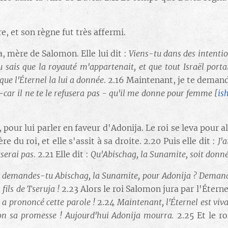
e, et son règne fut très affermi.
a, mère de Salomon. Elle lui dit :
Viens-tu dans des intentio
u sais que la royauté m'appartenait, et que tout Israël port
que l'Éternel la lui a donnée
. 2.16 Maintenant, je te deman
n-car il ne te le refusera pas - qu'il me donne pour femme
[
is
our lui parler en faveur d'Adonija. Le roi se leva pour alle
e du roi, et elle s'assit à sa droite. 2.20 Puis elle dit :
J'
serai pas
. 2.21 Elle dit :
Qu'Abischag, la Sunamite, soit don
 demandes-tu Abischag, la Sunamite, pour Adonija ? Demande d
 fils de Tseruja !
2.23 Alors le roi Salomon jura par l'Éterne
a a prononcé cette parole !
2.24
Maintenant, l'Éternel est viva
on sa promesse ! Aujourd'hui Adonija mourra.
2.25 Et le ro