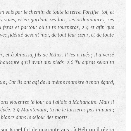
en vais par le chemin de toute la terre. Fortifie-toi, et
 voies, et en gardant ses lois, ses ordonnances, ses
u feras et partout où tu te tourneras,
2.4
et afin que
vec fidélité devant moi, de tout leur cœur, et de toute
, et à Amassa, fils de Jéther. Il les a tués ; Il a versé
chaussure qu'il avait aux pieds.
2.6
Tu agiras selon ta
 table ; Car ils ont agi de la même manière à mon égard,
ions violentes le jour où j'allais à Mahanaïm. Mais il
l'épée.
2.9
Maintenant, tu ne le laisseras pas impuni ;
 blancs dans le séjour des morts
.
 sur Israël fut de quarante ans : à Hébron il régna