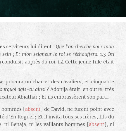
es serviteurs lui dirent :
Que l'on cherche pour mon
on sein ; Et mon seigneur le roi se réchauffera.
1.3 On
 conduisit auprès du roi. 1.4 Cette jeune fille était
 se procura un char et des cavaliers, et cinquante
ourquoi agis-tu ainsi ?
Adonija était, en outre, très
ificateur Abiathar ; Et ils embrassèrent son parti.
nts hommes [
absent
] de David, ne furent point avec
 d'En Roguel ; Et il invita tous ses frères, fils du
e, ni Benaja, ni les vaillants hommes [
absent
], ni