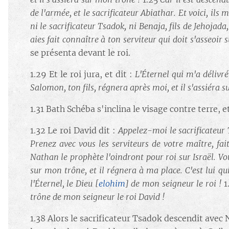
de l'armée, et le sacrificateur Abiathar. Et voici, ils 
ni le sacrificateur Tsadok, ni Benaja, fils de Jehojada
aies fait connaître à ton serviteur qui doit s'asseoir
se présenta devant le roi.
1.29 Et le roi jura, et dit :
L'Éternel qui m'a délivré
Salomon, ton fils, régnera après moi, et il s'assiéra 
1.31 Bath Schéba s'inclina le visage contre terre, et
1.32 Le roi David dit :
Appelez-moi le sacrificateur 
Prenez avec vous les serviteurs de votre maître, f
Nathan le prophète l'oindront pour roi sur Israël. Vo
sur mon trône, et il régnera à ma place. C'est lui qu
l'Éternel, le Dieu
[
elohim
]
de mon seigneur le roi !
1
trône de mon seigneur le roi David !
1.38 Alors le sacrificateur Tsadok descendit avec 