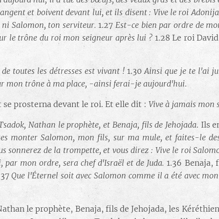
mangent et boivent devant lui, et ils disent : Vive le roi Adonija
, ni Salomon, ton serviteur.
1.27
Est-ce bien par ordre de mon 
 sur le trône du roi mon seigneur après lui ?
1.28 Le roi Davi
 de toutes les détresses est vivant !
1.30
Ainsi que je te l'ai j
sur mon trône à ma place, -ainsi ferai-je aujourd'hui
.
 se prosterna devant le roi. Et elle dit :
Vive à jamais mon s
Tsadok, Nathan le prophète, et Benaja, fils de Jehojada
. Ils 
aites monter Salomon, mon fils, sur ma mule, et faites-le d
us sonnerez de la trompette, et vous direz : Vive le roi Salom
i, par mon ordre, sera chef d'Israël et de Juda.
1.36 Benaja, 
.37
Que l'Éternel soit avec Salomon comme il a été avec mon s
Nathan le prophète, Benaja, fils de Jehojada, les Kéréthien