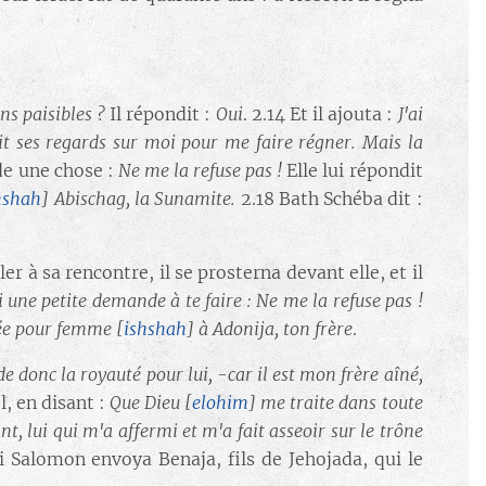
ns paisibles ?
Il répondit :
Oui
. 2.14 Et il ajouta :
J'ai
ait ses regards sur moi pour me faire régner. Mais la
de une chose :
Ne me la refuse pas !
Elle lui répondit
hshah
]
Abischag, la Sunamite.
2.18 Bath Schéba dit :
r à sa rencontre, il se prosterna devant elle, et il
ai une petite demande à te faire : Ne me la refuse pas !
née pour femme
[
ishshah
]
à Adonija, ton frère
.
onc la royauté pour lui, -car il est mon frère aîné,
l, en disant :
Que Dieu
[
elohim
]
me traite dans toute
nt, lui qui m'a affermi et m'a fait asseoir sur le trône
i Salomon envoya Benaja, fils de Jehojada, qui le