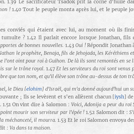
n. 1.39 Le sacrificateur Tsadok prit la corne d'huile da
omon !
1.40 Tout le peuple monta après lui, et le peuple jou
les conviés qui étaient avec lui, au moment où ils fin
 tumulte ? 1.42 Il parlait encore lorsque Jonathan, fils d
 apportes de bonnes nouvelles.
1.43
Oui !
Répondit Jonathan 
Nathan le prophète, Benaja, fils de Jehojada, les Kéréthiens et
l'ont oint pour roi à Guihon. De là ils sont remontés en se livra
s sur le trône royal
. 1.47
Et les serviteurs du roi sont venus 
e que ton nom, et qu'il élève son trône au-dessus de ton trône 
nel, le Dieu
[
elohim
]
d'Israël, qui m'a donné aujourd'hui un su
ouvante ; Ils se levèrent et s'en allèrent chacun [
iysh
] de
el. 1.51 On vint dire à Salomon :
Voici, Adonija a peur du roi S
point mourir son serviteur par l'épée !
1.52 Salomon dit :
S'
e la méchanceté, il mourra.
1.53 Et le roi Salomon envoya des 
dit :
Va dans ta maison
.