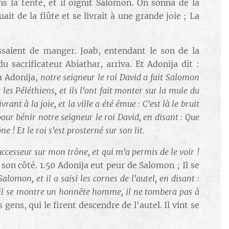
ns la tente, et il oignit Salomon. On sonna de la
ait de la flûte et se livrait à une grande joie ; La
issaient de manger. Joab, entendant le son de la
u sacrificateur Abiathar, arriva. Et Adonija dit :
à Adonija,
notre seigneur le roi David a fait Salomon
 les Péléthiens, et ils l'ont fait monter sur la mule du
nt à la joie, et la ville a été émue : C'est là le bruit
pour bénir notre seigneur le roi David, en disant : Que
! Et le roi s'est prosterné sur son lit.
ccesseur sur mon trône, et qui m'a permis de le voir !
 son côté. 1.50 Adonija eut peur de Salomon ; Il se
alomon, et il a saisi les cornes de l'autel, en disant :
il se montre un honnête homme, il ne tombera pas à
gens, qui le firent descendre de l'autel. Il vint se