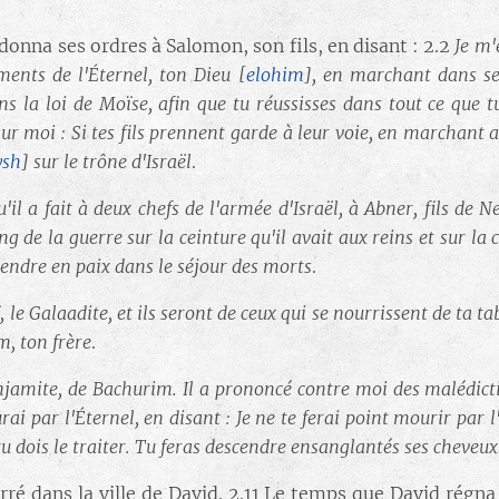
donna ses ordres à Salomon, son fils, en disant : 2.2
Je m'
ents de l'Éternel, ton Dieu
[
elohim
]
, en marchant dans ses
ns la loi de Moïse, afin que tu réussisses dans tout ce que t
ur moi : Si tes fils prennent garde à leur voie, en marchant a
ysh
]
sur le trône d'Israël
.
'il a fait à deux chefs de l'armée d'Israël, à Abner, fils de Ner
ng de la guerre sur la ceinture qu'il avait aux reins et sur la 
cendre en paix dans le séjour des morts
.
aï, le Galaadite, et ils seront de ceux qui se nourrissent de ta
, ton frère
.
Benjamite, de Bachurim. Il a prononcé contre moi des malédict
rai par l'Éternel, en disant : Je ne te ferai point mourir par 
u dois le traiter. Tu feras descendre ensanglantés ses cheveux
erré dans la ville de David. 2.11 Le temps que David régna