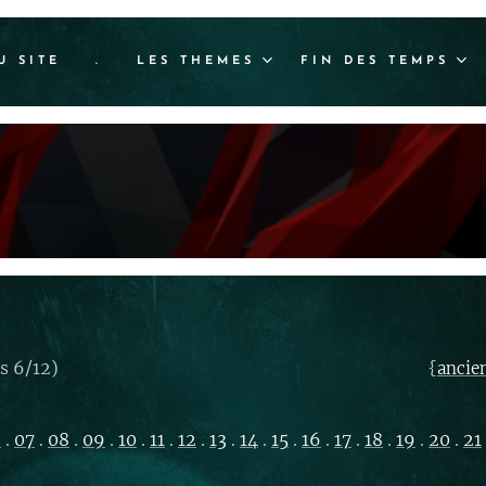
U SITE
.
LES THEMES
FIN DES TEMPS
s 6/12)
{
ancie
6
.
07
.
08
.
09
.
10
.
11
.
12
.
13
.
14
.
15
.
16
.
17
.
18
.
19
.
20
.
21