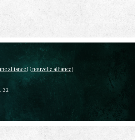
} {
}
nne alliance
nouvelle alliance
.
22