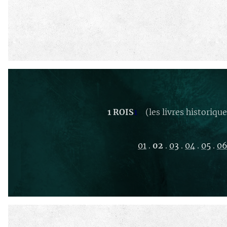
1 ROIS
1
(les livres historique
01
.
02
.
03
.
04
.
05
.
0