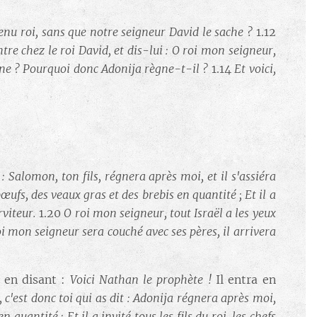
venu roi, sans que notre seigneur David le sache ?
1.12
ntre chez le roi David, et dis-lui : O roi mon seigneur,
rône ? Pourquoi donc Adonija règne-t-il ?
1.14
Et voici,
 : Salomon, ton fils, régnera après moi, et il s'assiéra
bœufs, des veaux gras et des brebis en quantité ; Et il a
erviteur.
1.20
O roi mon seigneur, tout Israël a les yeux
oi mon seigneur sera couché avec ses pères, il arrivera
, en disant :
Voici Nathan le prophète !
Il entra en
 c'est donc toi qui as dit : Adonija régnera après moi,
quantité ; Et il a invité tous les fils du roi, les chefs