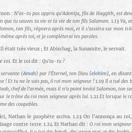
omon :
N'as-tu pas appris qu'Adonija, fils de Haggith, est de
n que tu sauves ta vie et la vie de ton fils Salomon.
1.13
Va, e
alomon, ton fils, régnera après moi, et il s'assiéra sur mon t
-même après toi, et je compléterai tes paroles.
l était très vieux ; Et Abischag, la Sunamite, le servait.
roi. Et le roi dit :
Qu'as-tu ?
 servante (
Amah
) par l'Éternel, ton Dieu
[
elohim
]
, en disant
 ! Et tu ne le sais pas, ô roi mon seigneur !
1.19
Il a tué des 
et Joab, chef de l'armée, mais il n'a point invité Salomon, ton s
 sur le trône du roi mon seigneur après lui.
1.21
Et lorsque le r
mme des coupables
.
oici, Nathan le prophète arriva. 1.23 On l'annonça au roi
visage contre terre. 1.24 Et Nathan dit :
O roi mon seigneur,
 aujourd'hui, il a tué des bœufs, des veaux gras et des brebis en 