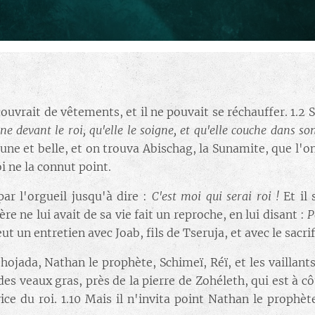
couvrait de vêtements, et il ne pouvait se réchauffer. 1.2 S
enne devant le roi, qu'elle le soigne, et qu'elle couche dans s
eune et belle, et on trouva Abischag, la Sunamite, que l'on
roi ne la connut point.
par l'orgueil jusqu'à dire :
C'est moi qui serai roi !
Et il
ère ne lui avait de sa vie fait un reproche, en lui disant :
P
 eut un entretien avec Joab, fils de Tseruja, et avec le sacr
Jehojada, Nathan le prophète, Schimeï, Réï, et les vailla
es veaux gras, près de la pierre de Zohéleth, qui est à côté
ice du roi. 1.10 Mais il n'invita point Nathan le prophèt