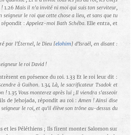
 !
1.26
Mais il n'a invité ni moi qui suis ton serviteur,
seigneur le roi que cette chose a lieu, et sans que tu
d répondit :
Appelez-moi Bath Schéba
. Elle entra, et
uré par l'Éternel, le Dieu
[
elohim
]
d'Israël, en disant :
eigneur le roi David !
entrèrent en présence du roi. 1.33 Et le roi leur dit :
escendre à Guihon
. 1.34
Là, le sacrificateur Tsadok et
on !
1.35
Vous monterez après lui ; Il viendra s'asseoir
fils de Jehojada, répondit au roi :
Amen ! Ainsi dise
eigneur le roi, et qu'il élève son trône au-dessus du
s et les Péléthiens ; Ils firent monter Salomon sur