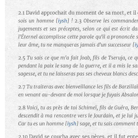
2.1 David approchait du moment de sa mort, et il 
sois un homme
[
iysh
] !
2.3
Observe les commandem
jugements et ses préceptes, selon ce qui est écrit da
l'Éternel accomplisse cette parole qu'il a prononcée s
leur âme, tu ne manqueras jamais d'un successeur
[
i
2.5
Tu sais ce que m'a fait Joab, fils de Tseruja, ce qu
pendant la paix le sang de la guerre, et il a mis le sa
sagesse, et tu ne laisseras pas ses cheveux blancs des
2.7
Tu traiteras avec bienveillance les fils de Barzill
en venant au-devant de moi lorsque je fuyais Absalom
2.8
Voici, tu as près de toi Schimeï, fils de Guéra, 
descendit à ma rencontre vers le Jourdain, et je lui ju
Car tu es un homme
[
iysh
]
sage, et tu sais comment t
2.10 David se coucha avec ses pères, et il fut ent