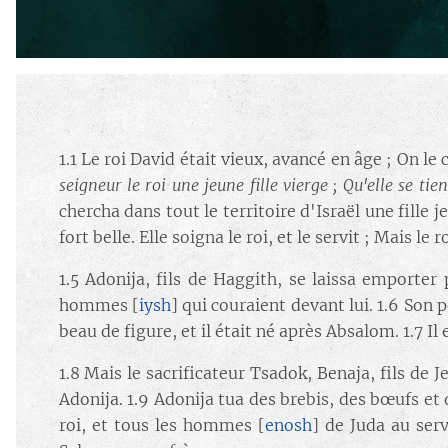
1.1 Le roi David était vieux, avancé en âge ; On le 
seigneur le roi une jeune fille vierge ; Qu'elle se ti
chercha dans tout le territoire d'Israël une fille j
fort belle. Elle soigna le roi, et le servit ; Mais le 
1.5 Adonija, fils de Haggith, se laissa emporter 
hommes [
iysh
] qui couraient devant lui. 1.6 Son p
beau de figure, et il était né après Absalom. 1.7 Il
1.8 Mais le sacrificateur Tsadok, Benaja, fils de 
Adonija. 1.9 Adonija tua des brebis, des bœufs et d
roi, et tous les hommes [
enosh
] de Juda au serv