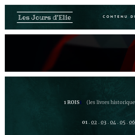
Les Jours d'Elie
CONTENU D
1 ROIS
1
(les livres historique
01
.
02
.
03
.
04
.
05
.
0