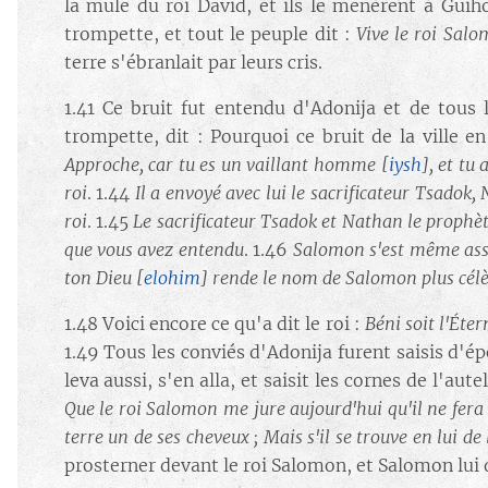
la mule du roi David, et ils le menèrent à Guiho
trompette, et tout le peuple dit :
Vive le roi Sal
terre s'ébranlait par leurs cris.
1.41 Ce bruit fut entendu d'Adonija et de tous 
trompette, dit : Pourquoi ce bruit de la ville en
Approche, car tu es un vaillant homme
[
iysh
]
, et tu
roi
. 1.44
Il a envoyé avec lui le sacrificateur Tsadok, 
roi
. 1.45
Le sacrificateur Tsadok et Nathan le prophète 
que vous avez entendu
. 1.46
Salomon s'est même assi
ton Dieu
[
elohim
]
rende le nom de Salomon plus célèbr
1.48 Voici encore ce qu'a dit le roi :
Béni soit l'Éter
1.49 Tous les conviés d'Adonija furent saisis d'ép
leva aussi, s'en alla, et saisit les cornes de l'aut
Que le roi Salomon me jure aujourd'hui qu'il ne fera 
terre un de ses cheveux ; Mais s'il se trouve en lui d
prosterner devant le roi Salomon, et Salomon lui 