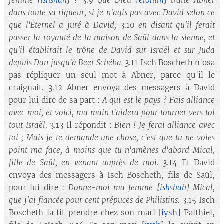
femme
[
ishshah
] ?
3.9
Que Dieu
[
elohim
]
traite Abner
dans toute sa rigueur, si je n'agis pas avec David selon ce
que l'Éternel a juré à David,
3.10
en disant qu'il ferait
passer la royauté de la maison de Saül dans la sienne, et
qu'il établirait le trône de David sur Israël et sur Juda
depuis Dan jusqu'à Beer Schéba.
3.11 Isch Boscheth n'osa
pas répliquer un seul mot à Abner, parce qu'il le
craignait. 3.12 Abner envoya des messagers à David
pour lui dire de sa part :
A qui est le pays ? Fais alliance
avec moi, et voici, ma main t'aidera pour tourner vers toi
tout Israël
. 3.13 Il répondit :
Bien ! Je ferai alliance avec
toi ; Mais je te demande une chose, c'est que tu ne voies
point ma face, à moins que tu n'amènes d'abord Mical,
fille de Saül, en venant auprès de moi
. 3.14 Et David
envoya des messagers à Isch Boscheth, fils de Saül,
pour lui dire :
Donne-moi ma femme
[
ishshah
]
Mical,
que j'ai fiancée pour cent prépuces de Philistins
. 3.15 Isch
Boscheth la fit prendre chez son mari [
iysh
] Palthiel,