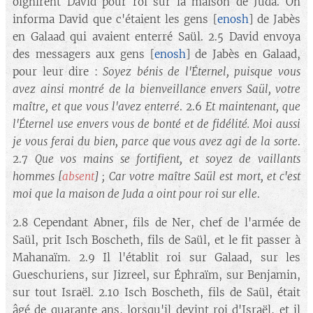
oignirent David pour roi sur la maison de Juda. On
informa David que c'étaient les gens [
enosh
] de Jabès
en Galaad qui avaient enterré Saül. 2.5 David envoya
des messagers aux gens [
enosh
] de Jabès en Galaad,
pour leur dire :
Soyez bénis de l'Éternel, puisque vous
avez ainsi montré de la bienveillance envers Saül, votre
maître, et que vous l'avez enterré
. 2.6
Et maintenant, que
l'Éternel use envers vous de bonté et de fidélité. Moi aussi
je vous ferai du bien, parce que vous avez agi de la sorte
.
2.7
Que vos mains se fortifient, et soyez de vaillants
hommes
[
absent
]
; Car votre maître Saül est mort, et c'est
moi que la maison de Juda a oint pour roi sur elle
.
2.8 Cependant Abner, fils de Ner, chef de l'armée de
Saül, prit Isch Boscheth, fils de Saül, et le fit passer à
Mahanaïm. 2.9 Il l'établit roi sur Galaad, sur les
Gueschuriens, sur Jizreel, sur Éphraïm, sur Benjamin,
sur tout Israël. 2.10 Isch Boscheth, fils de Saül, était
âgé de quarante ans, lorsqu'il devint roi d'Israël, et il