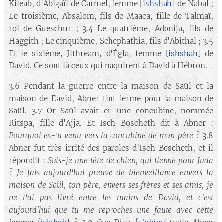
Kileab, d'Abigaïl de Carmel, femme [
ishshah
] de Nabal ;
Le troisième, Absalom, fils de Maaca, fille de Talmaï,
roi de Gueschur ; 3.4 Le quatrième, Adonija, fils de
Haggith ; Le cinquième, Schephathia, fils d'Abithal ; 3.5
Et le sixième, Jithream, d'Égla, femme [
ishshah
] de
David. Ce sont là ceux qui naquirent à David à Hébron.
3.6 Pendant la guerre entre la maison de Saül et la
maison de David, Abner tint ferme pour la maison de
Saül. 3.7 Or Saül avait eu une concubine, nommée
Ritspa, fille d'Ajja. Et Isch Boscheth dit à Abner :
Pourquoi es-tu venu vers la concubine de mon père ?
3.8
Abner fut très irrité des paroles d'Isch Boscheth, et il
répondit :
Suis-je une tête de chien, qui tienne pour Juda
? Je fais aujourd'hui preuve de bienveillance envers la
maison de Saül, ton père, envers ses frères et ses amis, je
ne t'ai pas livré entre les mains de David, et c'est
aujourd'hui que tu me reproches une faute avec cette