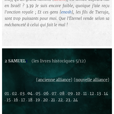
en Israël ?
3.39
Je suis encore faible, quoique j'aie reçu
l'onction royale ; Et ces gens
[
enosh
]
, les fils de Tseruja,
sont trop puissants pour moi. Que l'Éternel rende selon sa
méchanceté à celui qui fait le mal !
2 SAMUEL
1
(les livres historiques 5/12)
{
} {
}
ancienne alliance
nouvelle alliance
01
.
02
.
03
.
04
.
05
.
06
.
07
.
08
.
09
.
10
.
11
.
12
.
13
.
14
.
15
.
16
.
17
.
18
.
19
.
20
.
21
.
22
.
23
.
24