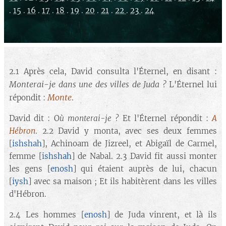
.
15
.
16
.
17
.
18
.
19
.
20
.
21
.
22
.
23
.
24
2.1 Après cela, David consulta l'Éternel, en disant :
Monterai-je dans une des villes de Juda ?
L'Éternel lui
Monte
répondit :
.
David dit : O
ù monterai-je ?
Et l'Éternel répondit :
A
Hébron
. 2.2 David y monta, avec ses deux femmes
[
ishshah
], Achinoam de Jizreel, et Abigaïl de Carmel,
femme [
ishshah
] de Nabal. 2.3 David fit aussi monter
les gens [
enosh
] qui étaient auprès de lui, chacun
[
iysh
] avec sa maison ; Et ils habitèrent dans les villes
d'Hébron.
2.4 Les hommes [
enosh
] de Juda vinrent, et là ils