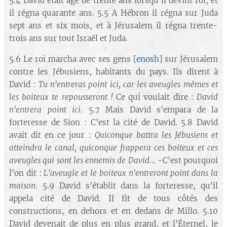
5.4 David était âgé de trente ans lorsqu'il devint roi, et
il régna quarante ans. 5.5 A Hébron il régna sur Juda
sept ans et six mois, et à Jérusalem il régna trente-
trois ans sur tout Israël et Juda.
5.6 Le roi marcha avec ses gens [
enosh
] sur Jérusalem
contre les Jébusiens, habitants du pays. Ils dirent à
David :
Tu n'entreras point ici, car les aveugles mêmes et
les boiteux te repousseront !
Ce qui voulait dire :
David
n'entrera point ici
. 5.7 Mais David s'empara de la
forteresse de Sion : C'est la cité de David. 5.8 David
avait dit en ce jour :
Quiconque battra les Jébusiens et
atteindra le canal, quiconque frappera ces boiteux et ces
aveugles qui sont les ennemis de David
... -C'est pourquoi
l'on dit :
L'aveugle et le boiteux n'entreront point dans la
maison
. 5.9 David s'établit dans la forteresse, qu'il
appela cité de David. Il fit de tous côtés des
constructions, en dehors et en dedans de Millo. 5.10
David devenait de plus en plus grand, et l'Éternel, le