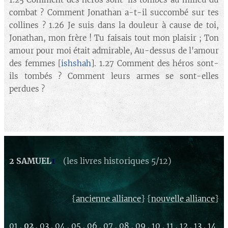
combat ? Comment Jonathan a-t-il succombé sur tes
collines ? 1.26 Je suis dans la douleur à cause de toi,
Jonathan, mon frère ! Tu faisais tout mon plaisir ; Ton
amour pour moi était admirable, Au-dessus de l'amour
des femmes [
ishshah
]. 1.27 Comment des héros sont-
ils tombés ? Comment leurs armes se sont-elles
perdues ?
2 SAMUEL
1
(les livres historiques 5/12)
{
} {
}
ancienne alliance
nouvelle alliance
01
.
02
.
03
.
04
.
05
.
06
.
07
.
08
.
09
.
10
.
11
.
12
.
13
.
14