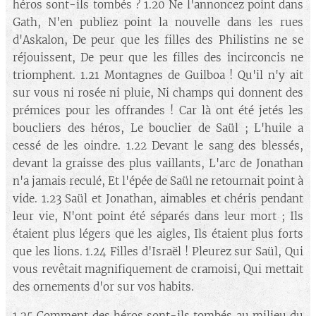
héros sont-ils tombés ? 1.20 Ne l'annoncez point dans
Gath, N'en publiez point la nouvelle dans les rues
d'Askalon, De peur que les filles des Philistins ne se
réjouissent, De peur que les filles des incirconcis ne
triomphent. 1.21 Montagnes de Guilboa ! Qu'il n'y ait
sur vous ni rosée ni pluie, Ni champs qui donnent des
prémices pour les offrandes ! Car là ont été jetés les
boucliers des héros, Le bouclier de Saül ; L'huile a
cessé de les oindre. 1.22 Devant le sang des blessés,
devant la graisse des plus vaillants, L'arc de Jonathan
n'a jamais reculé, Et l'épée de Saül ne retournait point à
vide. 1.23 Saül et Jonathan, aimables et chéris pendant
leur vie, N'ont point été séparés dans leur mort ; Ils
étaient plus légers que les aigles, Ils étaient plus forts
que les lions. 1.24 Filles d'Israël ! Pleurez sur Saül, Qui
vous revêtait magnifiquement de cramoisi, Qui mettait
des ornements d'or sur vos habits.
1.25 Comment des héros sont-ils tombés au milieu du