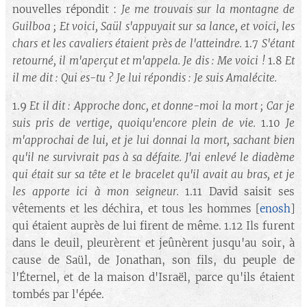
nouvelles répondit :
Je me trouvais sur la montagne de
Guilboa ; Et voici, Saül s'appuyait sur sa lance, et voici, les
chars et les cavaliers étaient près de l'atteindre.
1.7
S'étant
retourné, il m'aperçut et m'appela. Je dis : Me voici !
1.8
Et
il me dit : Qui es-tu ? Je lui répondis : Je suis Amalécite.
1.9
Et il dit : Approche donc, et donne-moi la mort ; Car je
suis pris de vertige, quoiqu'encore plein de vie.
1.10
Je
m'approchai de lui, et je lui donnai la mort, sachant bien
qu'il ne survivrait pas à sa défaite. J'ai enlevé le diadème
qui était sur sa tête et le bracelet qu'il avait au bras, et je
les apporte ici à mon seigneur.
1.11 David saisit ses
vêtements et les déchira, et tous les hommes [
enosh
]
qui étaient auprès de lui firent de même. 1.12 Ils furent
dans le deuil, pleurèrent et jeûnèrent jusqu'au soir, à
cause de Saül, de Jonathan, son fils, du peuple de
l'Éternel, et de la maison d'Israël, parce qu'ils étaient
tombés par l'épée.