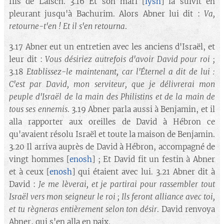
fils de Laïsch. 3.16 Et son mari [
iysh
] la suivit en
pleurant jusqu'à Bachurim. Alors Abner lui dit :
Va,
retourne-t'en ! Et il s'en retourna
.
3.17 Abner eut un entretien avec les anciens d'Israël, et
leur dit :
Vous désiriez autrefois d'avoir David pour roi ;
3.18
Etablissez-le maintenant, car l'Éternel a dit de lui :
C'est par David, mon serviteur, que je délivrerai mon
peuple d'Israël de la main des Philistins et de la main de
tous ses ennemis
. 3.19 Abner parla aussi à Benjamin, et il
alla rapporter aux oreilles de David à Hébron ce
qu'avaient résolu Israël et toute la maison de Benjamin.
3.20 Il arriva auprès de David à Hébron, accompagné de
vingt hommes [
enosh
] ; Et David fit un festin à Abner
et à ceux [
enosh
] qui étaient avec lui. 3.21 Abner dit à
David :
Je me lèverai, et je partirai pour rassembler tout
Israël vers mon seigneur le roi ; Ils feront alliance avec toi,
et tu règneras entièrement selon ton désir
. David renvoya
Abner, qui s'en alla en paix.