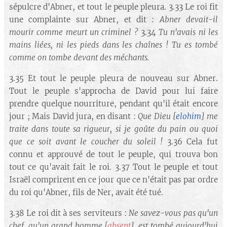
sépulcre d'Abner, et tout le peuple pleura. 3.33 Le roi fit
une complainte sur Abner, et dit :
Abner devait-il
mourir comme meurt un criminel ?
3.34
Tu n'avais ni les
mains liées, ni les pieds dans les chaînes ! Tu es tombé
comme on tombe devant des méchants.
3.35 Et tout le peuple pleura de nouveau sur Abner.
Tout le peuple s'approcha de David pour lui faire
prendre quelque nourriture, pendant qu'il était encore
jour ; Mais David jura, en disant :
Que Dieu
[
elohim
]
me
traite dans toute sa rigueur, si je goûte du pain ou quoi
que ce soit avant le coucher du soleil !
3.36 Cela fut
connu et approuvé de tout le peuple, qui trouva bon
tout ce qu'avait fait le roi. 3.37 Tout le peuple et tout
Israël comprirent en ce jour que ce n'était pas par ordre
du roi qu'Abner, fils de Ner, avait été tué.
3.38 Le roi dit à ses serviteurs :
Ne savez-vous pas qu'un
chef, qu'un grand homme
[
absent
]
, est tombé aujourd'hui