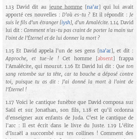
1.13 David dit au
jeune homme
[
na'ar
] qui lui avait
apporté ces nouvelles :
D'où es-tu ?
Et il répondit :
Je
suis le fils d'un étranger
[
iysh
]
, d'un Amalécite.
1.14 David
lui dit :
Comment n'as-tu pas craint de porter la main sur
l'oint de l'Éternel et de lui donner la mort ?
1.15 Et David appela l'un de ses gens [
na'ar
], et dit :
Approche, et tue-le !
Cet homme [
absent
] frappa
l'Amalécite, qui mourut. 1.16 Et David lui dit :
Que ton
sang retombe sur ta tête, car ta bouche a déposé contre
toi, puisque tu as dit : J'ai donné la mort à l'oint de
l'Éternel !
1.17 Voici le cantique funèbre que David composa sur
Saül et sur Jonathan, son fils, 1.18 et qu'il ordonna
d'enseigner aux enfants de Juda. C'est le cantique de
l'arc : Il est écrit dans le livre du Juste. 1.19 L'élite
d'Israël a succombé sur tes collines ! Comment des