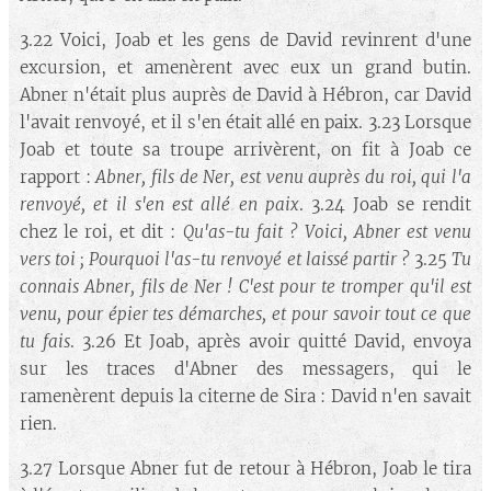
3.22 Voici, Joab et les gens de David revinrent d'une
excursion, et amenèrent avec eux un grand butin.
Abner n'était plus auprès de David à Hébron, car David
l'avait renvoyé, et il s'en était allé en paix. 3.23 Lorsque
Joab et toute sa troupe arrivèrent, on fit à Joab ce
rapport :
Abner, fils de Ner, est venu auprès du roi, qui l'a
renvoyé, et il s'en est allé en paix
. 3.24 Joab se rendit
chez le roi, et dit :
Qu'as-tu fait ? Voici, Abner est venu
vers toi ; Pourquoi l'as-tu renvoyé et laissé partir ?
3.25
Tu
connais Abner, fils de Ner ! C'est pour te tromper qu'il est
venu, pour épier tes démarches, et pour savoir tout ce que
tu fais
. 3.26 Et Joab, après avoir quitté David, envoya
sur les traces d'Abner des messagers, qui le
ramenèrent depuis la citerne de Sira : David n'en savait
rien.
3.27 Lorsque Abner fut de retour à Hébron, Joab le tira