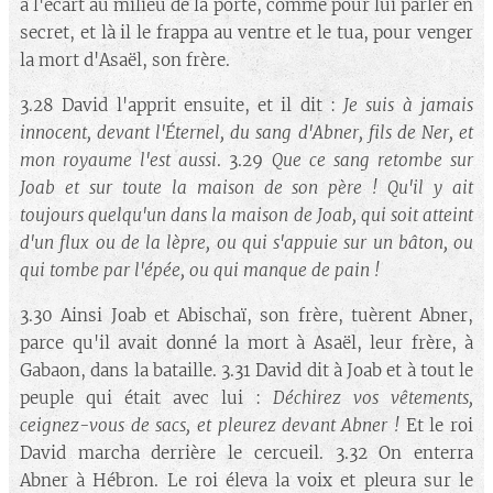
à l'écart au milieu de la porte, comme pour lui parler en
secret, et là il le frappa au ventre et le tua, pour venger
la mort d'Asaël, son frère.
3.28 David l'apprit ensuite, et il dit :
Je suis à jamais
innocent, devant l'Éternel, du sang d'Abner, fils de Ner, et
mon royaume l'est aussi
. 3.29
Que ce sang retombe sur
Joab et sur toute la maison de son père ! Qu'il y ait
toujours quelqu'un dans la maison de Joab, qui soit atteint
d'un flux ou de la lèpre, ou qui s'appuie sur un bâton, ou
qui tombe par l'épée, ou qui manque de pain !
3.30 Ainsi Joab et Abischaï, son frère, tuèrent Abner,
parce qu'il avait donné la mort à Asaël, leur frère, à
Gabaon, dans la bataille. 3.31 David dit à Joab et à tout le
peuple qui était avec lui :
Déchirez vos vêtements,
ceignez-vous de sacs, et pleurez devant Abner !
Et le roi
David marcha derrière le cercueil. 3.32 On enterra
Abner à Hébron. Le roi éleva la voix et pleura sur le