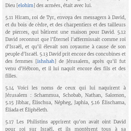
Dieu [
elohim
] des armées, était avec lui.
5.11 Hiram, roi de Tyr, envoya des messagers à David,
et du bois de cèdre, et des charpentiers et des tailleurs
de pierres, qui bâtirent une maison pour David. 5.12
David reconnut que l'Éternel l'affermissait comme roi
d'Israël, et qu'il élevait son royaume à cause de son
peuple d'Israël. 5.13 David prit encore des concubines et
des femmes [
ishshah
] de Jérusalem, après qu'il fut
venu d'Hébron, et il lui naquit encore des fils et des
filles.
5.14 Voici les noms de ceux qui lui naquirent à
Jérusalem : Schammua, Schobab, Nathan, Salomon,
5.15 Jibhar, Élischua, Népheg, Japhia, 5.16 Élischama,
Éliada et Éliphéleth.
5.17 Les Philistins apprirent qu'on avait oint David
pour roi sur Israël, et ils montèrent tous à sa