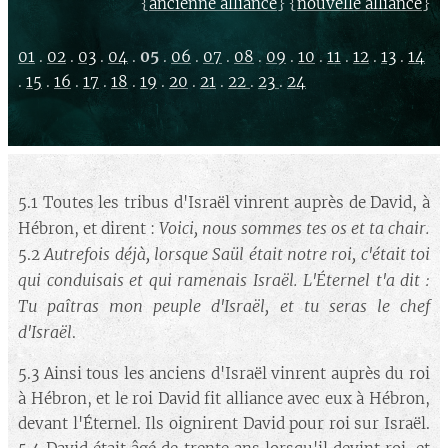
{
} {
}
ancienne alliance
nouvelle alliance
01
.
02
.
03
.
04
.
05
.
06
.
07
.
08
.
09
.
10
.
11
.
12
.
13
.
14
.
15
.
16
.
17
.
18
.
19
.
20
.
21
.
22
.
23
.
24
5.1 Toutes les tribus d'Israël vinrent auprès de David, à
Voici, nous sommes tes os et ta chair.
Hébron, et dirent :
Autrefois déjà, lorsque Saül était notre roi, c'était toi
5.2
qui conduisais et qui ramenais Israël. L'Éternel t'a dit :
Tu paîtras mon peuple d'Israël, et tu seras le chef
d'Israël
.
5.3 Ainsi tous les anciens d'Israël vinrent auprès du roi
à Hébron, et le roi David fit alliance avec eux à Hébron,
devant l'Éternel. Ils oignirent David pour roi sur Israël.