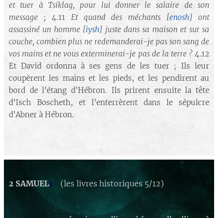
et tuer à Tsiklag, pour lui donner le salaire de son
message ;
4.11
Et quand des méchants
[
enosh
]
ont
assassiné un homme
[
iysh
]
juste dans sa maison et sur sa
couche, combien plus ne redemanderai-je pas son sang de
vos mains et ne vous exterminerai-je pas de la terre ?
4.12
Et David ordonna à ses gens de les tuer ; Ils leur
coupèrent les mains et les pieds, et les pendirent au
bord de l'étang d'Hébron. Ils prirent ensuite la tête
d'Isch Boscheth, et l'enterrèrent dans le sépulcre
d'Abner à Hébron.
2 SAMUEL
1
(les livres historiques 5/12)