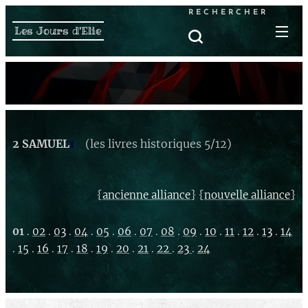
RECHERCHER
Les Jours d'Elie
2 SAMUEL
1
(les livres historiques 5/12)
{
} {
}
ancienne alliance
nouvelle alliance
01
.
02
.
03
.
04
.
05
.
06
.
07
.
08
.
09
.
10
.
11
.
12
.
13
.
14
.
15
.
16
.
17
.
18
.
19
.
20
.
21
.
22
.
23
.
24