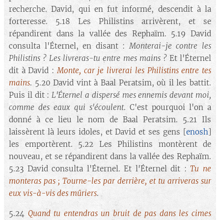
recherche. David, qui en fut informé, descendit à la
forteresse. 5.18 Les Philistins arrivèrent, et se
répandirent dans la vallée des Rephaïm. 5.19 David
consulta l'Éternel, en disant :
Monterai-je contre les
Philistins ? Les livreras-tu entre mes mains ?
Et l'Éternel
dit à David :
Monte, car je livrerai les Philistins entre tes
mains
. 5.20 David vint à Baal Peratsim, où il les battit.
Puis il dit :
L'Éternel a dispersé mes ennemis devant moi,
comme des eaux qui s'écoulent
. C'est pourquoi l'on a
donné à ce lieu le nom de Baal Peratsim. 5.21 Ils
laissèrent là leurs idoles, et David et ses gens [
enosh
]
les emportèrent. 5.22 Les Philistins montèrent de
nouveau, et se répandirent dans la vallée des Rephaïm.
5.23 David consulta l'Éternel. Et l'Éternel dit :
Tu ne
monteras pas ; Tourne-les par derrière, et tu arriveras sur
eux vis-à-vis des mûriers
.
5.24
Quand tu entendras un bruit de pas dans les cimes