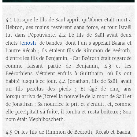
4.1 Lorsque le fils de Saül apprit qu'Abner était mort à
Hébron, ses mains restèrent sans force, et tout Israël
fut dans l'épouvante. 4.2 Le fils de Saül avait deux
enosh
chefs [
] de bandes, dont l'un s'appelait Baana et
l'autre Récab ; Ils étaient fils de Rimmon de Beéroth,
d'entre les fils de Benjamin. -Car Beéroth était regardée
comme faisant partie de Benjamin, 4.3 et les
Beérothiens s'étaient enfuis à Guitthaïm, où ils ont
habité jusqu'à ce jour. 4.4 Jonathan, fils de Saül, avait
un fils perclus des pieds ; Et âgé de cinq ans
lorsqu'arriva de Jizreel la nouvelle de la mort de Saül et
de Jonathan ; Sa nourrice le prit et s'enfuit, et, comme
elle précipitait sa fuite, il tomba et resta boiteux ; Son
nom était Mephiboscheth.
4.5 Or les fils de Rimmon de Beéroth, Récab et Baana,