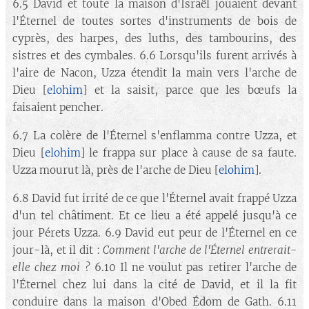
6.5 David et toute la maison d'Israël jouaient devant
l'Éternel de toutes sortes d'instruments de bois de
cyprès, des harpes, des luths, des tambourins, des
sistres et des cymbales. 6.6 Lorsqu'ils furent arrivés à
l'aire de Nacon, Uzza étendit la main vers l'arche de
Dieu [
elohim
] et la saisit, parce que les bœufs la
faisaient pencher.
6.7 La colère de l'Éternel s'enflamma contre Uzza, et
Dieu [
elohim
] le frappa sur place à cause de sa faute.
Uzza mourut là, près de l'arche de Dieu [
elohim
].
6.8 David fut irrité de ce que l'Éternel avait frappé Uzza
d'un tel châtiment. Et ce lieu a été appelé jusqu'à ce
jour Pérets Uzza. 6.9 David eut peur de l'Éternel en ce
jour-là, et il dit :
Comment l'arche de l'Éternel entrerait-
elle chez moi ?
6.10 Il ne voulut pas retirer l'arche de
l'Éternel chez lui dans la cité de David, et il la fit
conduire dans la maison d'Obed Édom de Gath. 6.11