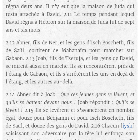
régna deux ans. Il n'y eut que la maison de Juda qui
resta attachée à David. 2.11 Le temps pendant lequel
David régna à Hébron sur la maison de Juda fut de sept
ans et six mois.
2.12 Abner, fils de Ner, et les gens d'Isch Boscheth, fils
de Saül, sortirent de Mahanaïm pour marcher sur
Gabaon. 2.13 Joab, fils de Tseruja, et les gens de David,
se mirent aussi en marche. Ils se rencontrèrent près de
l'étang de Gabaon, et ils s'arrêtèrent les uns en deçà de
l'étang, et les autres au-delà.
2.14 Abner dit à Joab :
Que ces jeunes gens se lèvent, et
qu'ils se battent devant nous !
Joab répondit :
Qu'ils se
lèvent !
2.15 Ils se levèrent et s'avancèrent en nombre
égal, douze pour Benjamin et pour Isch Boscheth, fils
de Saül, et douze des gens de David. 2.16 Chacun [
iysh
]
saisissant son adversaire par la tête lui enfonça son