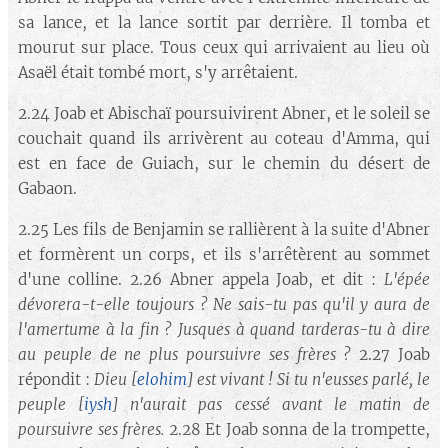
sa lance, et la lance sortit par derrière. Il tomba et
mourut sur place. Tous ceux qui arrivaient au lieu où
Asaël était tombé mort, s'y arrêtaient.
2.24 Joab et Abischaï poursuivirent Abner, et le soleil se
couchait quand ils arrivèrent au coteau d'Amma, qui
est en face de Guiach, sur le chemin du désert de
Gabaon.
2.25 Les fils de Benjamin se rallièrent à la suite d'Abner
et formèrent un corps, et ils s'arrêtèrent au sommet
d'une colline. 2.26 Abner appela Joab, et dit :
L'épée
dévorera-t-elle toujours ? Ne sais-tu pas qu'il y aura de
l'amertume à la fin ? Jusques à quand tarderas-tu à dire
au peuple de ne plus poursuivre ses frères ?
2.27 Joab
répondit :
Dieu
[
elohim
]
est vivant ! Si tu n'eusses parlé, le
peuple
[
iysh
]
n'aurait pas cessé avant le matin de
poursuivre ses frères.
2.28 Et Joab sonna de la trompette,