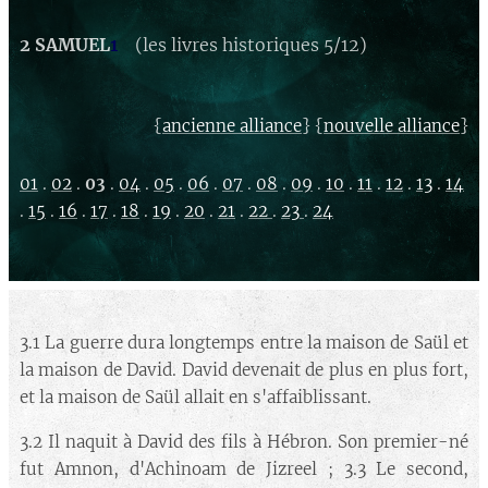
2 SAMUEL
1
(les livres historiques 5/12)
{
} {
}
ancienne alliance
nouvelle alliance
01
.
02
.
03
.
04
.
05
.
06
.
07
.
08
.
09
.
10
.
11
.
12
.
13
.
14
.
15
.
16
.
17
.
18
.
19
.
20
.
21
.
22
.
23
.
24
3.1 La guerre dura longtemps entre la maison de Saül et
la maison de David. David devenait de plus en plus fort,
et la maison de Saül allait en s'affaiblissant.
3.2 Il naquit à David des fils à Hébron. Son premier-né
fut Amnon, d'Achinoam de Jizreel ; 3.3 Le second,