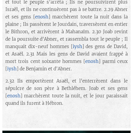
et tout le peuple s'arrêta ; Ils ne poursuivirent plus
Israël, et ils ne continuèrent pas à se battre. 2.29 Abner
et ses gens [
enosh
] marchèrent toute la nuit dans la
plaine ; Ils passèrent le Jourdain, traversèrent en entier
le Bithron, et arrivèrent à Mahanaïm. 2.30 Joab revint
de la poursuite d'Abner, et rassembla tout le peuple ; Il
manquait dix-neuf hommes [
iysh
] des gens de David,
et Asaël. 2.31 Mais les gens de David avaient frappé à
mort trois cent soixante hommes [
enosh
] parmi ceux
[
iysh
] de Benjamin et d'Abner.
2.32 Ils emportèrent Asaël, et l'enterrèrent dans le
sépulcre de son père à Bethléhem. Joab et ses gens
[
enosh
] marchèrent toute la nuit, et le jour paraissait
quand ils furent à Hébron.