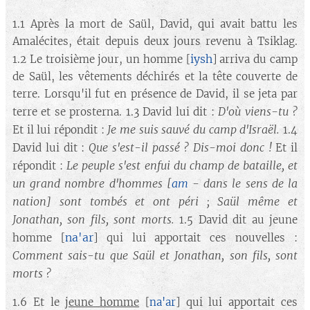
1.1 Après la mort de Saül, David, qui avait battu les
Amalécites, était depuis deux jours revenu à Tsiklag.
iysh
1.2 Le troisième jour, un homme [
] arriva du camp
de Saül, les vêtements déchirés et la tête couverte de
terre. Lorsqu'il fut en présence de David, il se jeta par
D'où viens-tu ?
terre et se prosterna. 1.3 David lui dit :
Je me suis sauvé du camp d'Israël.
Et il lui répondit :
1.4
Que s'est-il passé ? Dis-moi donc !
David lui dit :
Et il
Le peuple s'est enfui du champ de bataille, et
répondit :
un grand nombre d'hommes
[
am
- dans le sens de la
nation]
sont tombés et ont péri ; Saül même et
Jonathan, son fils, sont morts.
1.5 David dit au jeune
na'ar
homme [
] qui lui apportait ces nouvelles :
Comment sais-tu que Saül et Jonathan, son fils, sont
morts ?
1.6 Et le
jeune homme
[
na'ar
] qui lui apportait ces