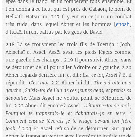
épée dans le flanc, et ils tombèrent tous ensemble. Et
l'on donna à ce lieu, qui est près de Gabaon, le nom de
Helkath Hatsurim. 2.17 Il y eut en ce jour un combat
très rude, dans lequel Abner et les hommes [
enosh
]
d'Israël furent battus par les gens de David.
2.18 Là se trouvaient les trois fils de Tseruja : Joab,
Abischaï et Asaël. Asaël avait les pieds légers comme
une gazelle des champs : 2.19 Il poursuivit Abner, sans
se détourner de lui pour aller à droite ou à gauche. 2.20
Abner regarda derrière lui, et dit :
Est-ce toi, Asaël ?
Et il
répondit :
C'est moi
. 2.21 Abner lui dit :
Tire à droite ou à
gauche ; Saisis-toi de l'un de ces jeunes gens, et prends sa
dépouille
. Mais Asaël ne voulut point se détourner de
lui. 2.22 Abner dit encore à Asaël :
Détourne-toi de moi ;
Pourquoi te frapperais-je et t'abattrais-je en terre ?
Comment ensuite lèverais-je le visage devant ton frère
Joab ?
2.23 Et Asaël refusa de se détourner. Sur quoi
Abner le frappa au ventre avec l'extrémité inférieure de