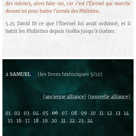
des mûriers, alors hâte-toi, car c'est l'Éternel qui marche
devant toi pour battre l'armée des Philistins
.
5.25 David fit ce que l'Éternel lui avait ordonné, et il
battit les Philistins depuis Guéba jusqu'à Guézer.
2 SAMUEL
1
(les livres historiques 5/12)
{
} {
}
ancienne alliance
nouvelle alliance
01
.
02
.
03
.
04
.
05
.
06
.
07
.
08
.
09
.
10
.
11
.
12
.
13
.
14
.
15
.
16
.
17
.
18
.
19
.
20
.
21
.
22
.
23
.
24