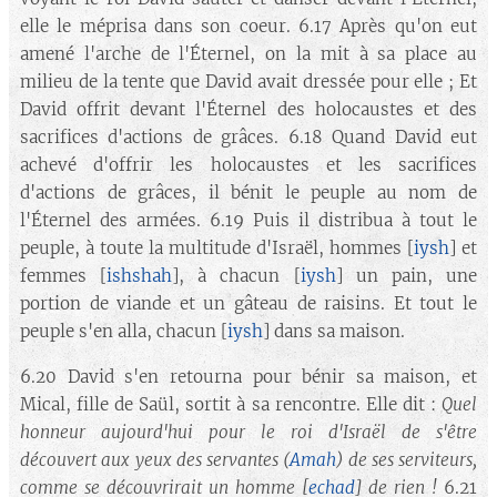
elle le méprisa dans son coeur. 6.17 Après qu'on eut
amené l'arche de l'Éternel, on la mit à sa place au
milieu de la tente que David avait dressée pour elle ; Et
David offrit devant l'Éternel des holocaustes et des
sacrifices d'actions de grâces. 6.18 Quand David eut
achevé d'offrir les holocaustes et les sacrifices
d'actions de grâces, il bénit le peuple au nom de
l'Éternel des armées. 6.19 Puis il distribua à tout le
peuple, à toute la multitude d'Israël, hommes [
iysh
] et
femmes [
ishshah
], à chacun [
iysh
] un pain, une
portion de viande et un gâteau de raisins. Et tout le
peuple s'en alla, chacun [
iysh
] dans sa maison.
6.20 David s'en retourna pour bénir sa maison, et
Mical, fille de Saül, sortit à sa rencontre. Elle dit :
Quel
honneur aujourd'hui pour le roi d'Israël de s'être
découvert aux yeux des servantes (
Amah
) de ses serviteurs,
comme se découvrirait un homme
[
echad
]
de rien !
6.21