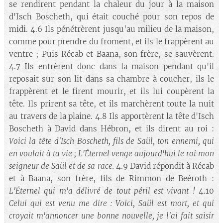
se rendirent pendant la chaleur du jour à la maison
d'Isch Boscheth, qui était couché pour son repos de
midi. 4.6 Ils pénétrèrent jusqu'au milieu de la maison,
comme pour prendre du froment, et ils le frappèrent au
ventre ; Puis Récab et Baana, son frère, se sauvèrent.
4.7 Ils entrèrent donc dans la maison pendant qu'il
reposait sur son lit dans sa chambre à coucher, ils le
frappèrent et le firent mourir, et ils lui coupèrent la
tête. Ils prirent sa tête, et ils marchèrent toute la nuit
au travers de la plaine. 4.8 Ils apportèrent la tête d'Isch
Boscheth à David dans Hébron, et ils dirent au roi :
Voici la tête d'Isch Boscheth, fils de Saül, ton ennemi, qui
en voulait à ta vie ; L'Éternel venge aujourd'hui le roi mon
seigneur de Saül et de sa race.
4.9 David répondit à Récab
et à Baana, son frère, fils de Rimmon de Beéroth :
L'Éternel qui m'a délivré de tout péril est vivant !
4.10
Celui qui est venu me dire : Voici, Saül est mort, et qui
croyait m'annoncer une bonne nouvelle, je l'ai fait saisir