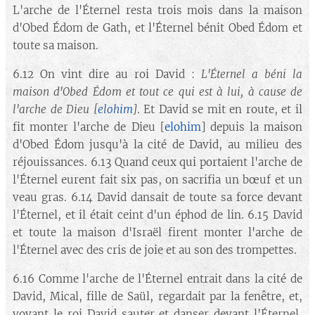
L'arche de l'Éternel resta trois mois dans la maison
d'Obed Édom de Gath, et l'Éternel bénit Obed Édom et
toute sa maison.
6.12 On vint dire au roi David :
L'Éternel a béni la
maison d'Obed Édom et tout ce qui est à lui, à cause de
l'arche de Dieu
[
elohim
]
. Et David se mit en route, et il
fit monter l'arche de Dieu [
elohim
] depuis la maison
d'Obed Édom jusqu'à la cité de David, au milieu des
réjouissances. 6.13 Quand ceux qui portaient l'arche de
l'Éternel eurent fait six pas, on sacrifia un bœuf et un
veau gras. 6.14 David dansait de toute sa force devant
l'Éternel, et il était ceint d'un éphod de lin. 6.15 David
et toute la maison d'Israël firent monter l'arche de
l'Éternel avec des cris de joie et au son des trompettes.
6.16 Comme l'arche de l'Éternel entrait dans la cité de
David, Mical, fille de Saül, regardait par la fenêtre, et,
voyant le roi David sauter et danser devant l'Éternel,