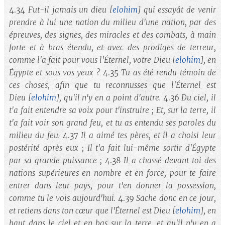
4.34
Fut-il jamais un dieu
[
elohim
]
qui essayât de venir
prendre à lui une nation du milieu d'une nation, par des
épreuves, des signes, des miracles et des combats, à main
forte et à bras étendu, et avec des prodiges de terreur,
comme l'a fait pour vous l'Éternel, votre Dieu
[
elohim
]
, en
Égypte et sous vos yeux ?
4.35
Tu as été rendu témoin de
ces choses, afin que tu reconnusses que l'Éternel est
Dieu
[
elohim
]
, qu'il n'y en a point d'autre.
4.36
Du ciel, il
t'a fait entendre sa voix pour t'instruire ; Et, sur la terre, il
t'a fait voir son grand feu, et tu as entendu ses paroles du
milieu du feu.
4.37
Il a aimé tes pères, et il a choisi leur
postérité après eux ; Il t'a fait lui-même sortir d'Égypte
par sa grande puissance ;
4.38
Il a chassé devant toi des
nations supérieures en nombre et en force, pour te faire
entrer dans leur pays, pour t'en donner la possession,
comme tu le vois aujourd'hui.
4.39
Sache donc en ce jour,
et retiens dans ton cœur que l'Éternel est Dieu
[
elohim
]
, en
haut dans le ciel et en bas sur la terre, et qu'il n'y en a