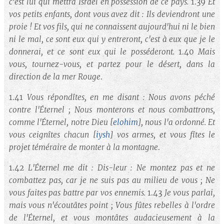
c'est lui qui mettra Israël en possession de ce pays.
1.39
Et
vos petits enfants, dont vous avez dit : Ils deviendront une
proie ! Et vos fils, qui ne connaissent aujourd'hui ni le bien
ni le mal, ce sont eux qui y entreront, c'est à eux que je le
donnerai, et ce sont eux qui le posséderont.
1.40
Mais
vous, tournez-vous, et partez pour le désert, dans la
direction de la mer Rouge
.
1.41
Vous répondîtes, en me disant : Nous avons péché
contre l'Éternel ; Nous monterons et nous combattrons,
comme l'Éternel, notre Dieu
[
elohim
]
, nous l'a ordonné. Et
vous ceignîtes chacun
[
iysh
]
vos armes, et vous fîtes le
projet téméraire de monter à la montagne
.
1.42
L'Éternel me dit : Dis-leur : Ne montez pas et ne
combattez pas, car je ne suis pas au milieu de vous ; Ne
vous faites pas battre par vos ennemis.
1.43
Je vous parlai,
mais vous n'écoutâtes point ; Vous fûtes rebelles à l'ordre
de l'Éternel, et vous montâtes audacieusement à la