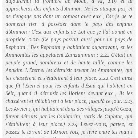
aujourd'hui la frontière de Moab, à Ar,
2.19
et tu
approcheras des enfants d'Ammon. Ne les attaque pas, et
ne t'engage pas dans un combat avec eux ; Car je ne te
donnerai rien à posséder dans le pays des enfants
d'Ammon : C'est aux enfants de Lot que je l'ai donné en
propriété.
2.20
(Ce pays passait aussi pour un pays de
Rephaïm ; Des Rephaïm y habitaient auparavant, et les
Ammonites les appelaient Zamzummim :
2.21
C'était un
peuple grand, nombreux et de haute taille, comme les
Anakim. L'Éternel les détruisit devant les Ammonites, qui
les chassèrent et s'établirent à leur place.
2.22
C'est ainsi
que fit l'Éternel pour les enfants d'Ésaü qui habitent en
Séir, quand il détruisit les Horiens devant eux ; Ils les
chassèrent et s'établirent à leur place, jusqu'à ce jour.
2.23
Les Avviens, qui habitaient dans des villages jusqu'à Gaza,
furent détruits par les Caphtorim, sortis de Caphtor, qui
s'établirent à leur place.)
2.24
Levez-vous, partez, et
passez le torrent de l'Arnon. Vois, je livre entre tes mains