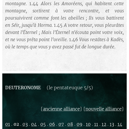
montagne.
1.44
Alors les Amoréens, qui habitent cette
montagne, sortirent à votre rencontre, et vous
poursuivirent comme font les abeilles ; Ils vous battirent
en Séir, jusqu'à Horma.
1.45
A votre retour, vous pleurâtes
devant l'Éternel ; Mais l'Éternel n'écouta point votre voix,
et ne vous prêta point l'oreille.
1.46
Vous restâtes à Kadès,
où le temps que vous y avez passé fut de longue durée
.
(le pentateuque 5/5)
DEUTERONOME
{
} {
}
ancienne alliance
nouvelle alliance
01
.
02
.
03
.
04
.
05
.
06
.
07
.
08
.
09
.
10
.
11
.
12
.
13
.
14