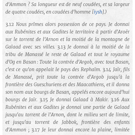
d'Ammon ? Sa longueur est de neuf coudées, et sa largeur
de quatre coudées, en coudées d'homme
[
iysh
]
.)
3.12
Nous prîmes alors possession de ce pays. Je donnai
aux Rubénites et aux Gadites le territoire à partir d'Aroër
sur le torrent de l'Arnon et la moitié de la montagne de
Galaad avec ses villes.
3.13
Je donnai à la moitié de la
tribu de Manassé le reste de Galaad et tout le royaume
d'Og en Basan : Toute la contrée d'Argob, avec tout Basan,
c'est ce qu'on appelait le pays des Rephaïm.
3.14
Jaïr, fils
de Manassé, prit toute la contrée d'Argob jusqu'à la
frontière des Gueschuriens et des Maacathiens, et il donna
son nom aux bourgs de Basan, appelés encore aujourd'hui
bourgs de Jaïr.
3.15
Je donnai Galaad à Makir.
3.16
Aux
Rubénites et aux Gadites je donnai une partie de Galaad
jusqu'au torrent de l'Arnon, dont le milieu sert de limite,
et jusqu'au torrent de Jabbok, frontière des enfants
d'Ammon ;
3.17
Je leur donnai encore la plaine, limitée