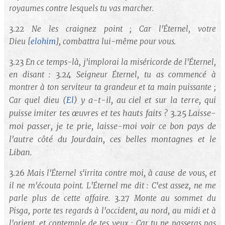
royaumes contre lesquels tu vas marcher.
3.22
Ne les craignez point ; Car l'Éternel, votre
Dieu
[
elohim
]
, combattra lui-même pour vous.
3.23
En ce temps-là, j'implorai la miséricorde de l'Éternel,
en disant :
3.24
Seigneur Éternel, tu as commencé à
montrer à ton serviteur ta grandeur et ta main puissante ;
(
El
)
y a-t-il, au ciel et sur la terre, qui
Car quel dieu
puisse imiter tes œuvres et tes hauts faits ?
3.25
Laisse-
moi passer, je te prie, laisse-moi voir ce bon pays de
l'autre côté du Jourdain, ces belles montagnes et le
Liban.
3.26
Mais l'Éternel s'irrita contre moi, à cause de vous, et
il ne m'écouta point. L'Éternel me dit : C'est assez, ne me
parle plus de cette affaire.
3.27
Monte au sommet du
Pisga, porte tes regards à l'occident, au nord, au midi et à
l'orient, et contemple de tes yeux ; Car tu ne passeras pas