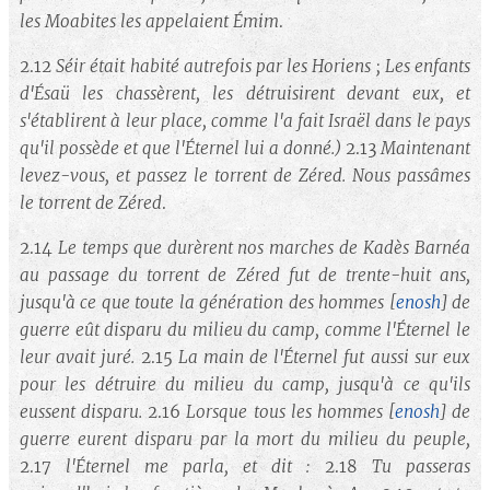
les Moabites les appelaient Émim
.
2.12
Séir était habité autrefois par les Horiens ; Les enfants
d'Ésaü les chassèrent, les détruisirent devant eux, et
s'établirent à leur place, comme l'a fait Israël dans le pays
qu'il possède et que l'Éternel lui a donné.)
2.13
Maintenant
levez-vous, et passez le torrent de Zéred. Nous passâmes
le torrent de Zéred
.
2.14
Le temps que durèrent nos marches de Kadès Barnéa
au passage du torrent de Zéred fut de trente-huit ans,
jusqu'à ce que toute la génération des hommes
[
enosh
]
de
guerre eût disparu du milieu du camp, comme l'Éternel le
leur avait juré.
2.15
La main de l'Éternel fut aussi sur eux
pour les détruire du milieu du camp, jusqu'à ce qu'ils
eussent disparu.
2.16
Lorsque tous les hommes
[
enosh
]
de
guerre eurent disparu par la mort du milieu du peuple,
2.17
l'Éternel me parla, et dit :
2.18
Tu passeras