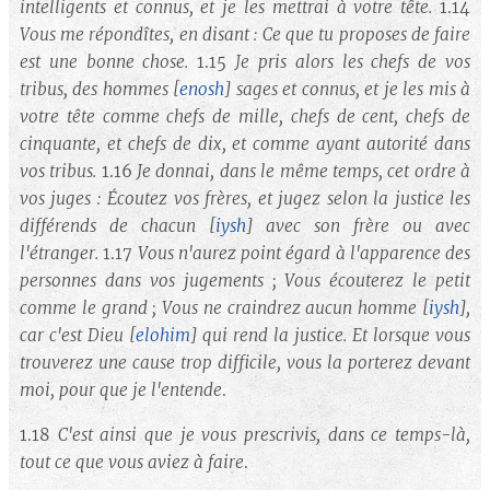
intelligents et connus, et je les mettrai à votre tête.
1.14
Vous me répondîtes, en disant : Ce que tu proposes de faire
est une bonne chose.
1.15
Je pris alors les chefs de vos
tribus, des hommes
[
enosh
]
sages et connus, et je les mis à
votre tête comme chefs de mille, chefs de cent, chefs de
cinquante, et chefs de dix, et comme ayant autorité dans
vos tribus.
1.16
Je donnai, dans le même temps, cet ordre à
vos juges : Écoutez vos frères, et jugez selon la justice les
différends de chacun [
iysh
] avec son frère ou avec
l'étranger.
1.17
Vous n'aurez point égard à l'apparence des
personnes dans vos jugements ; Vous écouterez le petit
comme le grand ; Vous ne craindrez aucun homme
[
iysh
]
,
car c'est Dieu
[
elohim
]
qui rend la justice. Et lorsque vous
trouverez une cause trop difficile, vous la porterez devant
moi, pour que je l'entende
.
1.18
C'est ainsi que je vous prescrivis, dans ce temps-là,
tout ce que vous aviez à faire
.