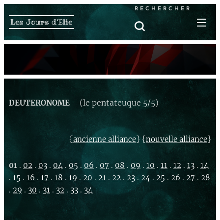
RECHERCHER
Les Jours d'Elie
(le pentateuque 5/5)
DEUTERONOME
{
} {
}
ancienne alliance
nouvelle alliance
01
.
02
.
03
.
04
.
05
.
06
.
07
.
08
.
09
.
10
.
11
.
12
.
13
.
14
.
15
.
16
.
17
.
18
.
19
.
20
.
21
.
22
.
23
.
24
.
25
.
26
.
27
.
28
.
29
.
30
.
31
.
32
.
33
.
34