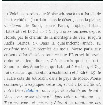
1.1 Voici les paroles que Moïse adressa à tout Israël, de
l'autre côté du Jourdain, dans le désert, dans la plaine,
vis-à-vis de Suph, entre Paran, Tophel, Laban,
Hatséroth et Di Zahab. 1.2 Il y a onze journées depuis
Horeb, par le chemin de la montagne de Séir, jusqu'à
Kadès Barnéa. 1.3 Dans la quarantième année, au
onzième mois, le premier du mois, Moïse parla aux
enfants d'Israël selon tout ce que l'Éternel lui avait
ordonné de leur dire. 1.4 C'était après qu'il eut battu
Sihon, roi des Amoréens, qui habitait à Hesbon, et Og,
roi de Basan, qui habitait à Aschtaroth et à Édréi. 1.5 De
l'autre côté du Jourdain, dans le pays de Moab, Moïse
L'Éternel,
commença à expliquer cette loi, et dit : 1.6
notre Dieu
[
elohim
]
, nous a parlé à Horeb, en disant :
Vous avez assez demeuré dans cette montagne.
1.7
Tournez-vous, et partez ; Allez à la montagne des