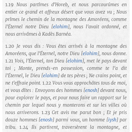
1.19
Nous partîmes d'Horeb, et nous parcourûmes en
entier ce grand et affreux désert que vous avez vu ; Nous
prîmes le chemin de la montagne des Amoréens, comme
l'Éternel notre Dieu
[
elohim
]
, nous l'avait ordonné, et
nous arrivâmes à Kadès Barnéa.
1.20
Je vous dis : Vous êtes arrivés à la montagne des
Amoréens, que l'Éternel, notre Dieu
[
elohim
]
, nous donne.
1.21
Vois, l'Éternel, ton Dieu
[
elohim
], met le pays devant
toi ; Monte, prends-en possession, comme te l'a dit
l'Éternel, le Dieu [
elohim
]
de tes pères ; Ne crains point, et
ne t'effraie point.
1.22
Vous vous approchâtes tous de moi,
et vous dîtes : Envoyons des hommes
[
enosh
]
devant nous,
pour explorer le pays, et pour nous faire un rapport sur le
chemin par lequel nous y monterons et sur les villes où
nous arriverons.
1.23
Cet avis me parut bon ; Et je pris
douze hommes
[
enosh
]
parmi vous, un homme
[
iysh
]
par
tribu.
1.24
Ils partirent, traversèrent la montagne, et