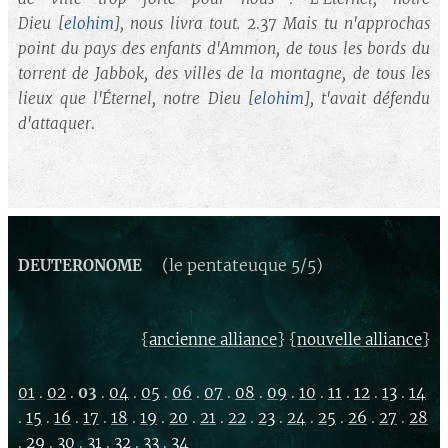
Dieu
[
elohim
]
, nous livra tout.
2.37
Mais tu n'approchas
point du pays des enfants d'Ammon, de tous les bords du
torrent de Jabbok, des villes de la montagne, de tous les
lieux que l'Éternel, notre Dieu
[
elohim
]
, t'avait défendu
d'attaquer
.
(le pentateuque 5/5)
DEUTERONOME
{
} {
}
ancienne alliance
nouvelle alliance
01
.
02
.
03
.
04
.
05
.
06
.
07
.
08
.
09
.
10
.
11
.
12
.
13
.
14
.
15
.
16
.
17
.
18
.
19
.
20
.
21
.
22
.
23
.
24
.
25
.
26
.
27
.
28
.
29
.
30
.
31
.
32
.
33
.
34