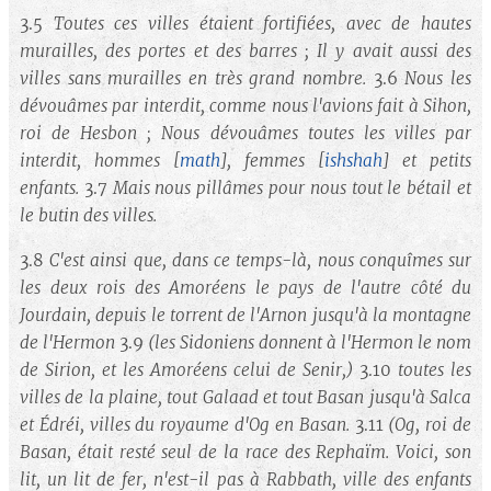
3.5
Toutes ces villes étaient fortifiées, avec de hautes
murailles, des portes et des barres ; Il y avait aussi des
villes sans murailles en très grand nombre.
3.6
Nous les
dévouâmes par interdit, comme nous l'avions fait à Sihon,
roi de Hesbon ; Nous dévouâmes toutes les villes par
interdit, hommes
[
math
]
, femmes
[
ishshah
]
et petits
enfants.
3.7
Mais nous pillâmes pour nous tout le bétail et
le butin des villes.
3.8
C'est ainsi que, dans ce temps-là, nous conquîmes sur
les deux rois des Amoréens le pays de l'autre côté du
Jourdain, depuis le torrent de l'Arnon jusqu'à la montagne
de l'Hermon
3.9
(les Sidoniens donnent à l'Hermon le nom
de Sirion, et les Amoréens celui de Senir,)
3.10
toutes les
villes de la plaine, tout Galaad et tout Basan jusqu'à Salca
et Édréi, villes du royaume d'Og en Basan.
3.11
(Og, roi de
Basan, était resté seul de la race des Rephaïm. Voici, son
lit, un lit de fer, n'est-il pas à Rabbath, ville des enfants