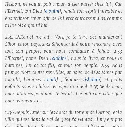
Hesbon, ne voulut point nous laisser passer chez lui ; Car
l'Éternel, ton Dieu
[
elohim
]
, rendit son esprit inflexible et
endurcit son cœur, afin de le livrer entre tes mains, comme
tu le vois aujourd'hui
.
2.31
L'Éternel me dit : Vois, je te livre dès maintenant
Sihon et son pays.
2.32
Sihon sortit à notre rencontre, avec
tout son peuple, pour nous combattre à Jahats.
2.33
L'Éternel, notre Dieu
[
elohim
]
, nous le livra, et nous le
battîmes, lui et ses fils, et tout son peuple.
2.34
Nous
prîmes alors toutes ses villes, et nous les dévouâmes par
interdit, hommes
[
math
] , femmes [
ishshah
]
et petits
enfants, sans en laisser échapper un seul.
2.35
Seulement,
nous pillâmes pour nous le bétail et le butin des villes que
nous avions prises.
2.36
Depuis Aroër sur les bords du torrent de l'Arnon, et la
ville qui est dans la vallée, jusqu'à Galaad, il n'y eut pas
de ville trop forte pour nous : L'Éternel, notre