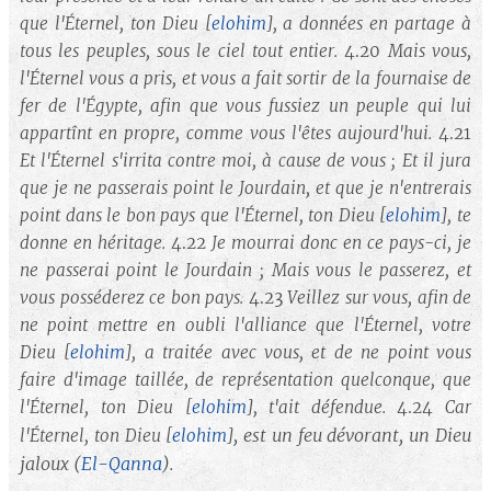
que l'Éternel, ton Dieu
[
elohim
]
, a données en partage à
tous les peuples, sous le ciel tout entier.
4.20
Mais vous,
l'Éternel vous a pris, et vous a fait sortir de la fournaise de
fer de l'Égypte, afin que vous fussiez un peuple qui lui
appartînt en propre, comme vous l'êtes aujourd'hui.
4.21
Et l'Éternel s'irrita contre moi, à cause de vous ; Et il jura
que je ne passerais point le Jourdain, et que je n'entrerais
point dans le bon pays que l'Éternel, ton Dieu
[
elohim
]
, te
donne en héritage.
4.22
Je mourrai donc en ce pays-ci, je
ne passerai point le Jourdain ; Mais vous le passerez, et
vous posséderez ce bon pays.
4.23
Veillez sur vous, afin de
ne point mettre en oubli l'alliance que l'Éternel, votre
Dieu
[
elohim
]
, a traitée avec vous, et de ne point vous
faire d'image taillée, de représentation quelconque, que
l'Éternel, ton Dieu
[
elohim
]
, t'ait défendue.
4.24
Car
, est un feu dévorant, un Dieu
l'Éternel, ton Dieu
[
elohim
]
jaloux (
El-Qanna
).