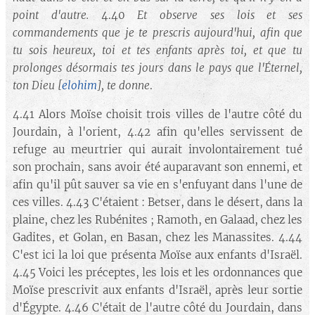
point d'autre.
4.40
Et observe ses lois et ses
commandements que je te prescris aujourd'hui, afin que
tu sois heureux, toi et tes enfants après toi, et que tu
prolonges désormais tes jours dans le pays que l'Éternel,
ton Dieu
[
elohim
]
, te donne
.
4.41 Alors Moïse choisit trois villes de l'autre côté du
Jourdain, à l'orient, 4.42 afin qu'elles servissent de
refuge au meurtrier qui aurait involontairement tué
son prochain, sans avoir été auparavant son ennemi, et
afin qu'il pût sauver sa vie en s'enfuyant dans l'une de
ces villes. 4.43 C'étaient : Betser, dans le désert, dans la
plaine, chez les Rubénites ; Ramoth, en Galaad, chez les
Gadites, et Golan, en Basan, chez les Manassites. 4.44
C'est ici la loi que présenta Moïse aux enfants d'Israël.
4.45 Voici les préceptes, les lois et les ordonnances que
Moïse prescrivit aux enfants d'Israël, après leur sortie
d'Égypte. 4.46 C'était de l'autre côté du Jourdain, dans