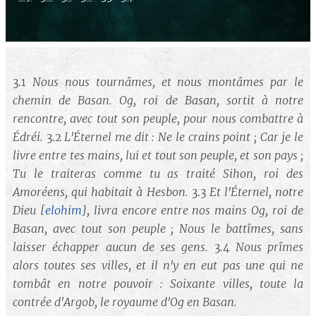
Nous nous tournâmes, et nous montâmes par le
3.1
chemin de Basan. Og, roi de Basan, sortit à notre
rencontre, avec tout son peuple, pour nous combattre à
Édréi.
L'Éternel me dit : Ne le crains point ; Car je le
3.2
livre entre tes mains, lui et tout son peuple, et son pays ;
Tu le traiteras comme tu as traité Sihon, roi des
Amoréens, qui habitait à Hesbon.
Et l'Éternel, notre
3.3
Dieu
[
elohim
]
, livra encore entre nos mains Og, roi de
Basan, avec tout son peuple ; Nous le battîmes, sans
laisser échapper aucun de ses gens.
Nous prîmes
3.4
alors toutes ses villes, et il n'y en eut pas une qui ne
tombât en notre pouvoir : Soixante villes, toute la
contrée d'Argob, le royaume d'Og en Basan.