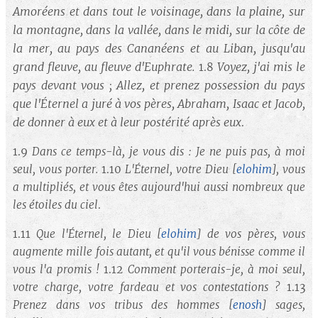
Amoréens et dans tout le voisinage, dans la plaine, sur
la montagne, dans la vallée, dans le midi, sur la côte de
la mer, au pays des Cananéens et au Liban, jusqu'au
grand fleuve, au fleuve d'Euphrate.
Voyez, j'ai mis le
1.8
pays devant vous ; Allez, et prenez possession du pays
que l'Éternel a juré à vos pères, Abraham, Isaac et Jacob,
de donner à eux et à leur postérité après eux
.
1.9
Dans ce temps-là, je vous dis :
Je ne puis pas, à moi
seul, vous porter.
1.10
L'Éternel, votre Dieu
[
elohim
]
, vous
a multipliés, et vous êtes aujourd'hui aussi nombreux que
les étoiles du ciel
.
1.11
Que l'Éternel, le Dieu
[
elohim
]
de vos pères, vous
augmente mille fois autant, et qu'il vous bénisse comme il
vous l'a promis !
1.12
Comment porterais-je, à moi seul,
votre charge, votre fardeau et vos contestations ?
1.13
Prenez dans vos tribus des hommes
[
enosh
]
sages,