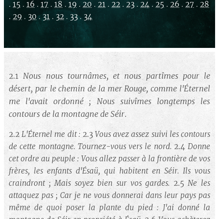
.
15
.
16
.
17
.
18
.
19
.
20
.
21
.
22
.
23
.
24
.
25
.
26
.
27
.
28
.
29
.
30
.
31
.
32
.
33
.
34
Nous nous tournâmes, et nous partîmes pour le
2.1
désert, par le chemin de la mer Rouge, comme l'Éternel
me l'avait ordonné ; Nous suivîmes longtemps les
contours de la montagne de Séir
.
2.2
L'Éternel me dit :
2.3
Vous avez assez suivi les contours
de cette montagne. Tournez-vous vers le nord.
2.4
Donne
cet ordre au peuple : Vous allez passer à la frontière de vos
frères, les enfants d'Ésaü, qui habitent en Séir. Ils vous
craindront ; Mais soyez bien sur vos gardes.
2.5
Ne les
attaquez pas ; Car je ne vous donnerai dans leur pays pas
même de quoi poser la plante du pied : J'ai donné la