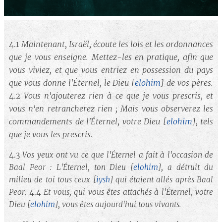
Maintenant, Israël, écoute les lois et les ordonnances
4.1
que je vous enseigne. Mettez-les en pratique, afin que
vous viviez, et que vous entriez en possession du pays
que vous donne l'Éternel, le Dieu
[
elohim
]
de vos pères.
Vous n'ajouterez rien à ce que je vous prescris, et
4.2
vous n'en retrancherez rien ; Mais vous observerez les
commandements de l'Éternel, votre Dieu
[
elohim
]
, tels
que je vous les prescris.
4.3
Vos yeux ont vu ce que l'Éternel a fait à l'occasion de
Baal Peor : L'Éternel, ton Dieu
[
elohim
]
, a détruit du
milieu de toi tous ceux
[
iysh
]
qui étaient allés après Baal
Peor.
4.4
Et vous, qui vous êtes attachés à l'Éternel, votre
Dieu
[
elohim
]
, vous êtes aujourd'hui tous vivants.