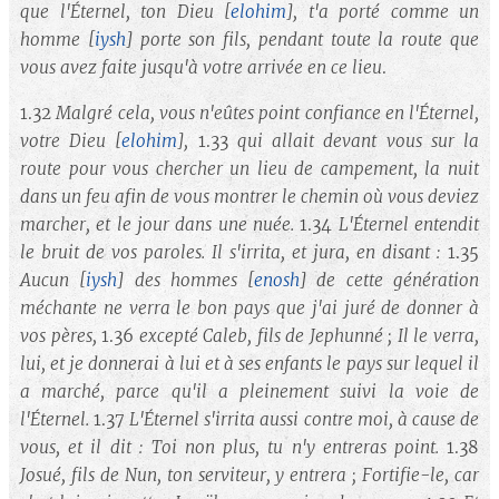
que l'Éternel, ton Dieu
[
elohim
]
, t'a porté comme un
homme
[
iysh
]
porte son fils, pendant toute la route que
vous avez faite jusqu'à votre arrivée en ce lieu
.
1.32
Malgré cela, vous n'eûtes point confiance en l'Éternel,
votre Dieu
[
elohim
],
1.33
qui allait devant vous sur la
route pour vous chercher un lieu de campement, la nuit
dans un feu afin de vous montrer le chemin où vous deviez
marcher, et le jour dans une nuée.
1.34
L'Éternel entendit
le bruit de vos paroles. Il s'irrita, et jura, en disant :
1.35
Aucun
[
iysh
]
des hommes
[
enosh
]
de cette génération
méchante ne verra le bon pays que j'ai juré de donner à
vos pères,
1.36
excepté Caleb, fils de Jephunné ; Il le verra,
lui, et je donnerai à lui et à ses enfants le pays sur lequel il
a marché, parce qu'il a pleinement suivi la voie de
l'Éternel.
1.37
L'Éternel s'irrita aussi contre moi, à cause de
vous, et il dit : Toi non plus, tu n'y entreras point.
1.38
Josué, fils de Nun, ton serviteur, y entrera ; Fortifie-le, car