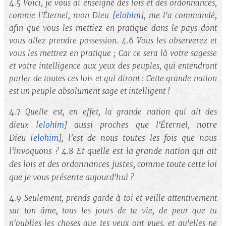
4.5
Voici, je vous ai enseigné des lois et des ordonnances,
comme l'Éternel, mon Dieu
[
elohim
]
, me l'a commandé,
afin que vous les mettiez en pratique dans le pays dont
vous allez prendre possession.
4.6
Vous les observerez et
vous les mettrez en pratique ; Car ce sera là votre sagesse
et votre intelligence aux yeux des peuples, qui entendront
parler de toutes ces lois et qui diront : Cette grande nation
est un peuple absolument sage et intelligent !
4.7
Quelle est, en effet, la grande nation qui ait des
aussi proches que l'Éternel, notre
dieux
[
elohim
]
Dieu
, l'est de nous toutes les fois que nous
[
elohim
]
l'invoquons ?
Et quelle est la grande nation qui ait
4.8
des lois et des ordonnances justes, comme toute cette loi
que je vous présente aujourd'hui ?
4.9
Seulement, prends garde à toi et veille attentivement
sur ton âme, tous les jours de ta vie, de peur que tu
n'oublies les choses que tes yeux ont vues, et qu'elles ne