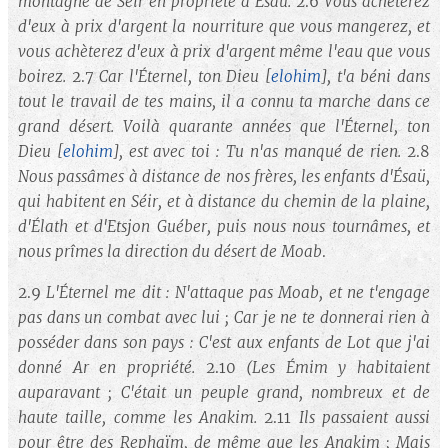
montagne de Séir en propriété à Ésaü.
2.6
Vous achèterez
d'eux à prix d'argent la nourriture que vous mangerez, et
vous achèterez d'eux à prix d'argent même l'eau que vous
boirez.
2.7
Car l'Éternel, ton Dieu
[
elohim
]
, t'a béni dans
tout le travail de tes mains, il a connu ta marche dans ce
grand désert. Voilà quarante années que l'Éternel, ton
Dieu
[
elohim
]
, est avec toi : Tu n'as manqué de rien.
2.8
Nous passâmes à distance de nos frères, les enfants d'Ésaü,
qui habitent en Séir, et à distance du chemin de la plaine,
d'Élath et d'Etsjon Guéber, puis nous nous tournâmes, et
nous prîmes la direction du désert de Moab
.
2.9
L'Éternel me dit : N'attaque pas Moab, et ne t'engage
pas dans un combat avec lui ; Car je ne te donnerai rien à
posséder dans son pays : C'est aux enfants de Lot que j'ai
donné Ar en propriété.
2.10
(Les Émim y habitaient
auparavant ; C'était un peuple grand, nombreux et de
haute taille, comme les Anakim.
2.11
Ils passaient aussi
pour être des Rephaïm, de même que les Anakim ; Mais