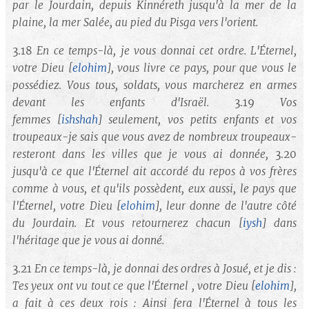
par le Jourdain, depuis Kinnéreth jusqu'à la mer de la
plaine, la mer Salée, au pied du Pisga vers l'orient.
3.18
En ce temps-là, je vous donnai cet ordre. L'Éternel,
votre Dieu
[
elohim
]
, vous livre ce pays, pour que vous le
possédiez. Vous tous, soldats, vous marcherez en armes
devant les enfants d'Israël.
3.19
Vos
femmes
[
ishshah
]
seulement, vos petits enfants et vos
troupeaux-je sais que vous avez de nombreux troupeaux-
resteront dans les villes que je vous ai donnée,
3.20
jusqu'à ce que l'Éternel ait accordé du repos à vos frères
comme à vous, et qu'ils possèdent, eux aussi, le pays que
l'Éternel, votre Dieu
[
elohim
]
, leur donne de l'autre côté
du Jourdain. Et vous retournerez chacun
[
iysh
]
dans
l'héritage que je vous ai donné.
3.21
En ce temps-là, je donnai des ordres à Josué, et je dis :
Tes yeux ont vu tout ce que l'Éternel , votre Dieu
[
elohim
]
,
a fait à ces deux rois : Ainsi fera l'Éternel à tous les