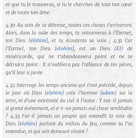
et que tu le trouveras, si tu le cherches de tout ton cœur
et de toute ton âme.
4.30
Au sein de ta détresse, toutes ces choses t'arriveront.
Alors, dans la suite des temps, tu retourneras à l'Éternel,
ton Dieu
[
elohim
]
, et tu écouteras sa voix ;
4.31
Car
, est un Dieu
(
El
)
de
l'Éternel, ton Dieu
[
elohim
]
miséricorde, qui ne t'abandonnera point et ne te
détruira point : Il n'oubliera pas l'alliance de tes pères,
qu'il leur a jurée.
4.32
Interroge les temps anciens qui t'ont précédé, depuis
le jour où Dieu
[
elohim
]
créa l'homme
[
adam
]
sur la
terre, et d'une extrémité du ciel à l'autre : Y eut-il jamais
si grand événement, et a-t-on jamais ouï chose semblable
?
4.33
Fut-il jamais un peuple qui entendît la voix de
Dieu
[
elohim
]
parlant du milieu du feu, comme tu l'as
entendue, et qui soit demeuré vivant ?