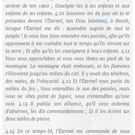
sortent de ton cœur ; Enseigne-les à tes enfants et aux
enfants de tes enfants.
4.10
Souviens-toi du jour où tu te
présentas devant l'Éternel, ton Dieu
[
elohim
]
, à Horeb,
lorsque l'Éternel me dit : Assemble auprès de moi le
peuple ! Je veux leur faire entendre mes paroles, afin qu'ils
apprennent à me craindre tout le temps qu'ils vivront sur
la terre ; Et afin qu'ils les enseignent à leurs enfants.
4.11
Vous vous approchâtes et vous vous tîntes au pied de la
montagne. La montagne était embrasée, et les flammes
s'élevaient jusqu'au milieu du ciel. Il y avait des ténèbres,
des nuées, de l'obscurité.
4.12
Et l'Éternel vous parla du
milieu du feu ; Vous entendîtes le son des paroles, mais
vous ne vîtes point de figure, vous n'entendîtes qu'une
voix.
4.13
Il publia son alliance, qu'il vous ordonna
d'observer, les dix commandements ; Et il les écrivit sur
deux tables de pierre.
4.14
En ce temps-là, l'Éternel me commanda de vous