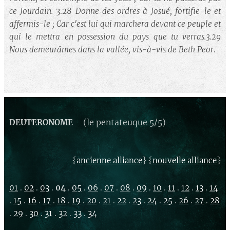
ce Jourdain.
3.28
Donne des ordres à Josué, fortifie-le et
affermis-le ; Car c'est lui qui marchera devant ce peuple et
qui le mettra en possession du pays que tu verras.3.29
Nous demeurâmes dans la vallée, vis-à-vis de Beth Peor
.
(le pentateuque 5/5)
DEUTERONOME
{
} {
}
ancienne alliance
nouvelle alliance
01
.
02
.
03
.
04
.
05
.
06
.
07
.
08
.
09
.
10
.
11
.
12
.
13
.
14
.
15
.
16
.
17
.
18
.
19
.
20
.
21
.
22
.
23
.
24
.
25
.
26
.
27
.
28
.
29
.
30
.
31
.
32
.
33
.
34