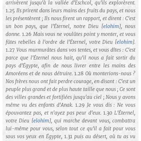
arrivèrent jusqu'à la vallée d'Eschcol, qu'ils explorèrent.
1.25
Ils prirent dans leurs mains des fruits du pays, et nous
les présentèrent ; Ils nous firent un rapport, et dirent : C'est
un bon pays, que l'Éternel, notre Dieu
[
elohim
]
, nous
donne.
1.26
Mais vous ne voulûtes point y monter, et vous
fûtes rebelles à l'ordre de l'Éternel, votre Dieu
[
elohim
].
1.27
Vous murmurâtes dans vos tentes, et vous dîtes : C'est
parce que l'Éternel nous hait, qu'il nous a fait sortir du
pays d'Égypte, afin de nous livrer entre les mains des
Amoréens et de nous détruire.
1.28
Où monterions-nous ?
Nos frères nous ont fait perdre courage, en disant : C'est un
peuple plus grand et de plus haute taille que nous ; Ce sont
des villes grandes et fortifiées jusqu'au ciel ; Nous y avons
même vu des enfants d'Anak.
1.29
Je vous dis : Ne vous
épouvantez pas, et n'ayez pas peur d'eux.
1.30
L'Éternel,
votre Dieu
[
elohim
]
, qui marche devant vous, combattra
lui-même pour vous, selon tout ce qu'il a fait pour vous
sous vos yeux en Égypte,
1.31
puis au désert, où tu as vu