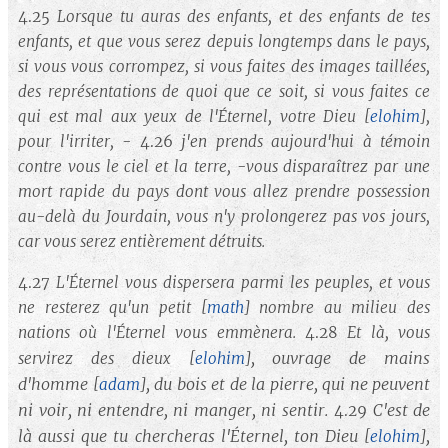
4.25
Lorsque tu auras des enfants, et des enfants de tes
enfants, et que vous serez depuis longtemps dans le pays,
si vous vous corrompez, si vous faites des images taillées,
des représentations de quoi que ce soit, si vous faites ce
qui est mal aux yeux de l'Éternel, votre Dieu
[
elohim
]
,
pour l'irriter, -
4.26
j'en prends aujourd'hui à témoin
contre vous le ciel et la terre, -vous disparaîtrez par une
mort rapide du pays dont vous allez prendre possession
au-delà du Jourdain, vous n'y prolongerez pas vos jours,
car vous serez entièrement détruits.
4.27
L'Éternel vous dispersera parmi les peuples, et vous
ne resterez qu'un petit
[
math
]
nombre au milieu des
nations où l'Éternel vous emmènera.
4.28
Et là, vous
, ouvrage de mains
servirez des dieux
[
elohim
]
d'homme
, du bois et de la pierre, qui ne peuvent
[
adam
]
ni voir, ni entendre, ni manger, ni sentir.
C'est de
4.29
là aussi que tu chercheras l'Éternel, ton Dieu
,
[
elohim
]