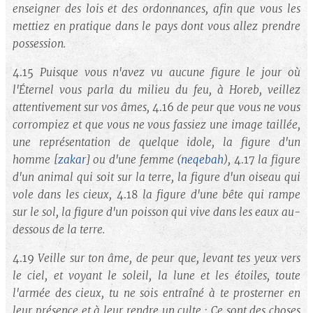
enseigner des lois et des ordonnances, afin que vous les
mettiez en pratique dans le pays dont vous allez prendre
possession.
4.15
Puisque vous n'avez vu aucune figure le jour où
l'Éternel vous parla du milieu du feu, à Horeb, veillez
attentivement sur vos âmes,
4.16
de peur que vous ne vous
corrompiez et que vous ne vous fassiez une image taillée,
une représentation de quelque idole, la figure d'un
homme
[
zakar
]
ou d'une femme
(
neqebah
)
,
4.17
la figure
d'un animal qui soit sur la terre, la figure d'un oiseau qui
vole dans les cieux,
4.18
la figure d'une bête qui rampe
sur le sol, la figure d'un poisson qui vive dans les eaux au-
dessous de la terre.
4.19
Veille sur ton âme, de peur que, levant tes yeux vers
le ciel, et voyant le soleil, la lune et les étoiles, toute
l'armée des cieux, tu ne sois entraîné à te prosterner en
leur présence et à leur rendre un culte : Ce sont des choses