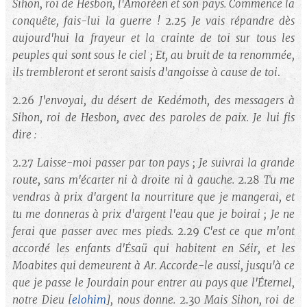
Sihon, roi de Hesbon, l'Amoréen et son pays. Commence la
conquête, fais-lui la guerre !
2.25
Je vais répandre dès
aujourd'hui la frayeur et la crainte de toi sur tous les
peuples qui sont sous le ciel ; Et, au bruit de ta renommée,
ils trembleront et seront saisis d'angoisse à cause de toi
.
2.26
J'envoyai, du désert de Kedémoth, des messagers à
Sihon, roi de Hesbon, avec des paroles de paix. Je lui fis
dire :
2.27
Laisse-moi passer par ton pays ; Je suivrai la grande
route, sans m'écarter ni à droite ni à gauche.
2.28
Tu me
vendras à prix d'argent la nourriture que je mangerai, et
tu me donneras à prix d'argent l'eau que je boirai ; Je ne
ferai que passer avec mes pieds.
2.29
C'est ce que m'ont
accordé les enfants d'Ésaü qui habitent en Séir, et les
Moabites qui demeurent à Ar. Accorde-le aussi, jusqu'à ce
que je passe le Jourdain pour entrer au pays que l'Éternel,
notre Dieu
[
elohim
]
, nous donne.
2.30
Mais Sihon, roi de