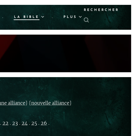
RECHERCHER
.
LA BIBLE
.
PLUS
} {
}
nne alliance
nouvelle alliance
.
22
.
23
.
24
.
25
.
26
.