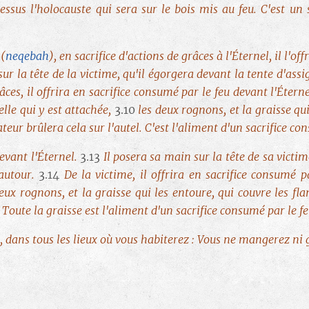
dessus l'holocauste qui sera sur le bois mis au feu. C'est un
 (
neqebah
), en sacrifice d'actions de grâces à l'Éternel, il l'of
ur la tête de la victime, qu'il égorgera devant la tente d'assi
âces, il offrira en sacrifice consumé par le feu devant l'Éterne
celle qui y est attachée,
3.10
les deux rognons, et la graisse qui
ateur brûlera cela sur l'autel. C'est l'aliment d'un sacrifice co
devant l'Éternel.
3.13
Il posera sa main sur la tête de sa victim
 autour.
3.14
De la victime, il offrira en sacrifice consumé p
eux rognons, et la graisse qui les entoure, qui couvre les fla
. Toute la graisse est l'aliment d'un sacrifice consumé par le f
s, dans tous les lieux où vous habiterez : Vous ne mangerez ni 