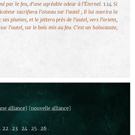
sumé par le feu, d'une agréable odeur à l'Éternel.
1.14
Si
icateur sacrifiera l'oiseau sur l'autel ; Il lui ouvrira la
c ses plumes, et le jettera près de l'autel, vers l'orient,
 sur l'autel, sur le bois mis au feu. C'est un holocauste,
} {
}
nne alliance
nouvelle alliance
.
22
.
23
.
24
.
25
.
26
.