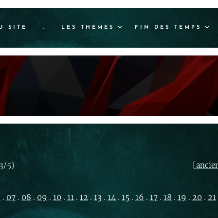
U SITE
.
LES THEMES
FIN DES TEMPS
3/5)
{
ancie
6
.
07
.
08
.
09
.
10
.
11
.
12
.
13
.
14
.
15
.
16
.
17
.
18
.
19
.
20
.
21