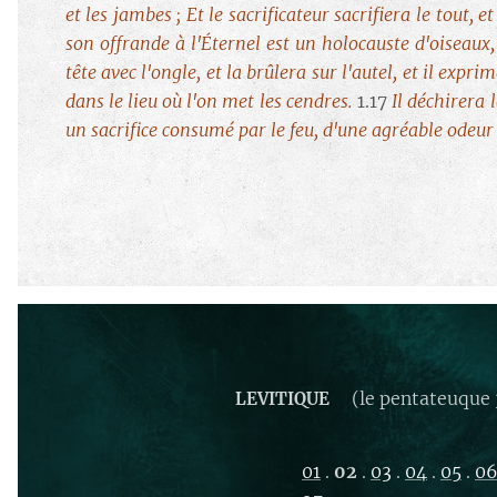
et les jambes ; Et le sacrificateur sacrifiera le tout, 
son offrande à l'Éternel est un holocauste d'oiseaux, 
tête avec l'ongle, et la brûlera sur l'autel, et il expr
dans le lieu où l'on met les cendres.
1.17
Il déchirera l
un sacrifice consumé par le feu, d'une agréable odeur 
(le pentateuque 
LEVITIQUE
01
.
02
.
03
.
04
.
05
.
0