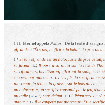
1.1 L'Éternel appela Moïse ; De la tente d'assignatio
offrande à l'Éternel, il offrira du bétail, du gros ou d
1.3
Si son offrande est un holocauste de gros bétail, 
sa faveur.
1.4
Il posera sa main sur la tête de l'hol
sacrificateurs, fils d'Aaron, offriront le sang, et le
coupera par morceaux.
1.7
Les fils du sacrificateur 
morceaux, la tête et la graisse, sur le bois mis au feu 
un holocauste, un sacrifice consumé par le feu, d'une
un mâle
(
zakar
)
sans défaut.
1.11
Il l'égorgera au côt
autour.
1.12
Il le coupera par morceaux ; Et le sacrific