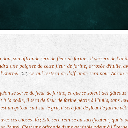
on, son offrande sera de fleur de farine ; Il versera de l'huile
endra une poignée de cette fleur de farine, arrosée d'huile, a
l'Éternel.
2.3
Ce qui restera de l'offrande sera pour Aaron et
 qu'on se serve de fleur de farine, et que ce soient des gâteaux 
 à la poêle, il sera de fleur de farine pétrie à l'huile, sans le
st un gâteau cuit sur le gril, il sera fait de fleur de farine pétr
 avec ces choses-là ; Elle sera remise au sacrificateur, qui la p
sur l'autel. C'est une offrande d'une agréable odeur à l'Éterne