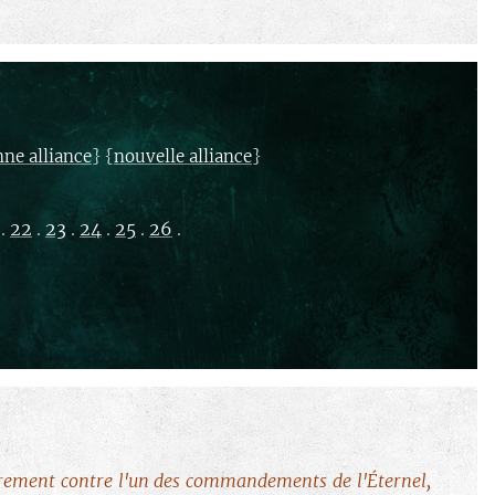
} {
}
nne alliance
nouvelle alliance
.
22
.
23
.
24
.
25
.
26
.
airement contre l'un des commandements de l'Éternel,