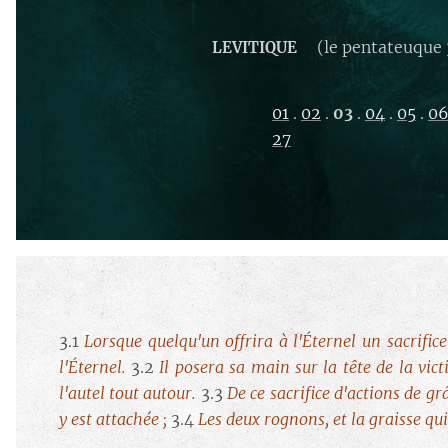
(le pentateuque 
LEVITIQUE
01
.
02
.
03
.
04
.
05
.
0
27
3.1
Lorsque quelqu'un offrira à l'Éternel un sacrifice 
l'Éternel.
3.2
Il posera sa main sur la tête de la vict
l'autel tout autour.
3.3
De ce sacrifice d'actions de grâ
y est attachée ;
3.4
Les deux rognons, et la graisse qui