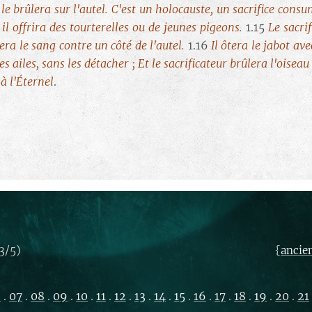
et le brûlera sur l'autel. C'est un holocauste, un sacrifice con
il offrira des tourterelles ou de jeunes pigeons.
1.15
Le sacrif
imera le sang contre un côté de l'autel.
1.16
Il ôtera le jabot ave
es ailes, sans les détacher ; Et le sacrificateur brûlera l'oiseau
à l'Éternel
.
3/5)
{
ancie
6
.
07
.
08
.
09
.
10
.
11
.
12
.
13
.
14
.
15
.
16
.
17
.
18
.
19
.
20
.
21