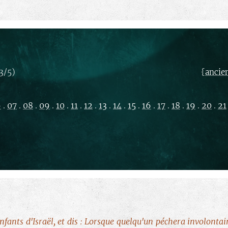
3/5)
{
ancie
6
.
07
.
08
.
09
.
10
.
11
.
12
.
13
.
14
.
15
.
16
.
17
.
18
.
19
.
20
.
21
nfants d'Israël, et dis : Lorsque quelqu'un péchera involont