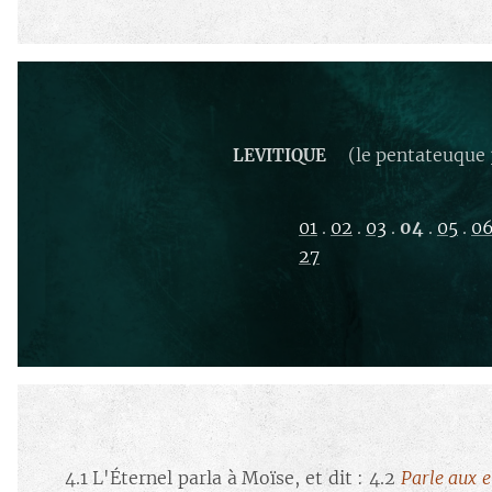
(le pentateuque 
LEVITIQUE
01
.
02
.
03
.
04
.
05
.
0
27
4.1 L'Éternel parla à Moïse, et dit : 4.2
Parle aux e