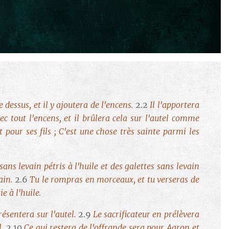
 dessus, et il y ajoutera de l'encens.
2.2
Il l'apportera
vec tout l'encens, et il brûlera cela sur l'autel comme
 pour ses fils ; C'est une chose très sainte parmi les
sans levain pétris à l'huile et des galettes sans levain
vain.
2.6
Tu le rompras en morceaux, et tu verseras de
ie à l'huile.
résentera sur l'autel.
2.9
Le sacrificateur en prélèvera
l.
2.10
Ce qui restera de l'offrande sera pour Aaron et