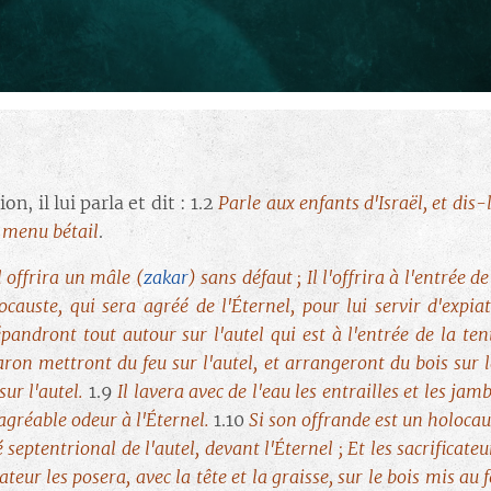
n, il lui parla et dit : 1.2
Parle aux enfants d'Israël, et dis
u menu bétail
.
il offrira un mâle
(
zakar
)
sans défaut ; Il l'offrira à l'entrée 
ocauste, qui sera agréé de l'Éternel, pour lui servir d'expia
 répandront tout autour sur l'autel qui est à l'entrée de la te
Aaron mettront du feu sur l'autel, et arrangeront du bois sur 
sur l'autel.
1.9
Il lavera avec de l'eau les entrailles et les jamb
 agréable odeur à l'Éternel.
1.10
Si son offrande est un holocau
é septentrional de l'autel, devant l'Éternel ; Et les sacrificate
ateur les posera, avec la tête et la graisse, sur le bois mis au f