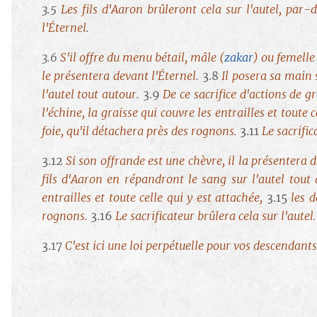
3.5
Les fils d'Aaron brûleront cela sur l'autel, par-
l'Éternel
.
3.6
S'il offre du menu bétail, mâle (
zakar
) ou femelle
le présentera devant l'Éternel.
3.8
Il posera sa main s
l'autel tout autour.
3.9
De ce sacrifice d'actions de gr
l'échine, la graisse qui couvre les entrailles et toute 
foie, qu'il détachera près des rognons.
3.11
Le sacrific
3.12
Si son offrande est une chèvre, il la présentera 
fils d'Aaron en répandront le sang sur l'autel tout
entrailles et toute celle qui y est attachée,
3.15
les d
rognons.
3.16
Le sacrificateur brûlera cela sur l'autel
3.17
C'est ici une loi perpétuelle pour vos descendant