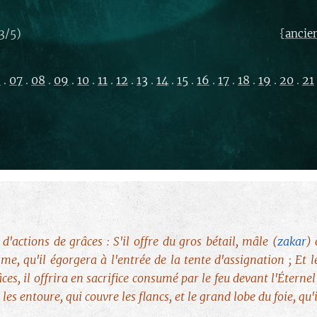
3/5)
{
ancie
6
.
07
.
08
.
09
.
10
.
11
.
12
.
13
.
14
.
15
.
16
.
17
.
18
.
19
.
20
.
21
d'actions de grâces : S'il offre du gros bétail, mâle (
zakar
)
ime, qu'il égorgera à l'entrée de la tente d'assignation ; Et l
ces, il offrira en sacrifice consumé par le feu devant l'Éternel 
 les entoure, qui couvre les flancs, et le grand lobe du foie, q