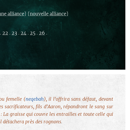
} {
}
nne alliance
nouvelle alliance
.
22
.
23
.
24
.
25
.
26
.
 ou femelle
(
neqebah
)
, il l'offrira sans défaut, devant
es sacrificateurs, fils d'Aaron, répandront le sang sur
: La graisse qui couvre les entrailles et toute celle qui
u'il détachera près des rognons
.