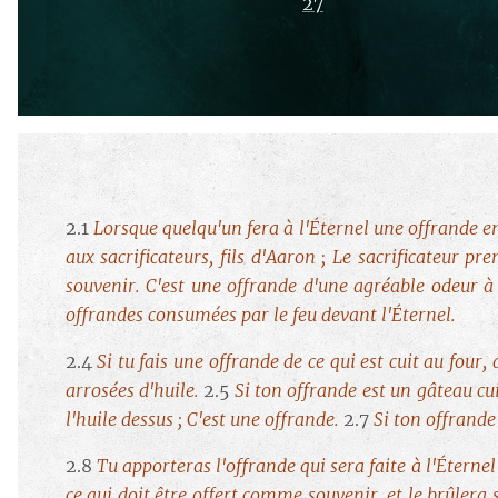
27
2.1
Lorsque quelqu'un fera à l'Éternel une offrande en d
aux sacrificateurs, fils d'Aaron ; Le sacrificateur pr
souvenir. C'est une offrande d'une agréable odeur à 
offrandes consumées par le feu devant l'Éternel.
2.4
Si tu fais une offrande de ce qui est cuit au four,
arrosées d'huile.
2.5
Si ton offrande est un gâteau cuit
l'huile dessus ; C'est une offrande.
2.7
Si ton offrande e
2.8
Tu apporteras l'offrande qui sera faite à l'Éternel
ce qui doit être offert comme souvenir, et le brûlera 