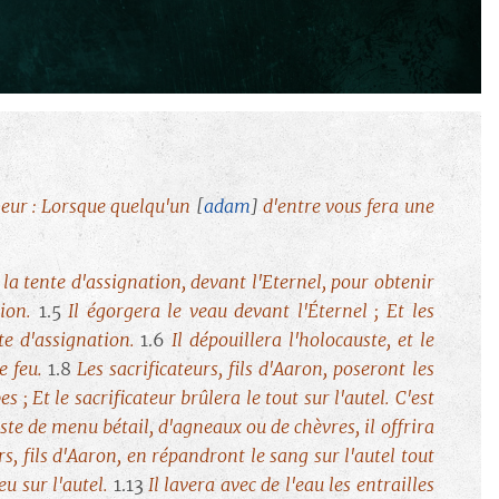
-leur : Lorsque quelqu'un
[
adam
]
d'entre vous fera une
de la tente d'assignation, devant l'Eternel, pour obtenir
tion.
1.5
Il égorgera le veau devant l'Éternel ; Et les
nte d'assignation.
1.6
Il dépouillera l'holocauste, et le
le feu.
1.8
Les sacrificateurs, fils d'Aaron, poseront les
es ; Et le sacrificateur brûlera le tout sur l'autel. C'est
ste de menu bétail, d'agneaux ou de chèvres, il offrira
urs, fils d'Aaron, en répandront le sang sur l'autel tout
eu sur l'autel.
1.13
Il lavera avec de l'eau les entrailles