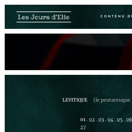
Les Jours d'Elie
CONTENU D
(le pentateuque 
LEVITIQUE
01
.
02
.
03
.
04
.
05
.
0
27