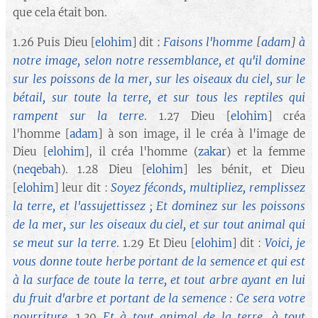
que cela était bon.
Faisons l'homme
[
adam
]
à
1.26 Puis Dieu [
elohim
] dit :
notre image, selon notre ressemblance, et qu'il domine
sur les poissons de la mer, sur les oiseaux du ciel, sur le
bétail, sur toute la terre, et sur tous les reptiles qui
rampent sur la terre
. 1.27 Dieu [
elohim
] créa
l'homme [
adam
] à son image, il le créa à l'image de
Dieu [
elohim
], il créa l'homme (
zakar
) et la femme
(
neqebah
). 1.28 Dieu [
elohim
] les bénit, et Dieu
Soyez féconds, multipliez, remplissez
[
elohim
] leur dit :
la terre, et l'assujettissez ; Et dominez sur les poissons
de la mer, sur les oiseaux du ciel, et sur tout animal qui
se meut sur la terre
Voici, je
. 1.29 Et Dieu [
elohim
] dit :
vous donne toute herbe portant de la semence et qui est
à la surface de toute la terre, et tout arbre ayant en lui
du fruit d'arbre et portant de la semence : Ce sera votre
nourriture
.
Et à tout animal de la terre, à tout
1.30