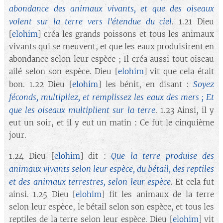
abondance des animaux vivants, et que des oiseaux
volent sur la terre vers l'étendue du ciel
. 1.21 Dieu
[
elohim
] créa les grands poissons et tous les animaux
vivants qui se meuvent, et que les eaux produisirent en
abondance selon leur espèce ; Il créa aussi tout oiseau
ailé selon son espèce. Dieu [
elohim
] vit que cela était
Soyez
bon. 1.22 Dieu [
elohim
] les bénit, en disant :
féconds, multipliez, et remplissez les eaux des mers ; Et
que les oiseaux multiplient sur la terre
. 1.23 Ainsi, il y
eut un soir, et il y eut un matin : Ce fut le cinquième
jour.
Que la terre produise des
1.24 Dieu [
elohim
] dit :
animaux vivants selon leur espèce, du bétail, des reptiles
et des animaux terrestres, selon leur espèce
. Et cela fut
ainsi. 1.25 Dieu [
elohim
] fit les animaux de la terre
selon leur espèce, le bétail selon son espèce, et tous les
reptiles de la terre selon leur espèce. Dieu [
elohim
] vit