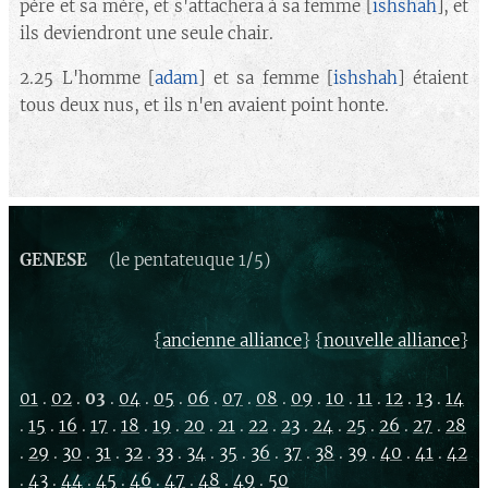
père et sa mère, et s'attachera à sa femme [
ishshah
], et
ils deviendront une seule chair.
2.25 L'homme [
adam
] et sa femme [
ishshah
] étaient
tous deux nus, et ils n'en avaient point honte.
GENESE
(le pentateuque 1/5)
{
} {
}
ancienne alliance
nouvelle alliance
01
.
02
.
03
.
04
.
05
.
06
.
07
.
08
.
09
.
10
.
11
.
12
.
13
.
14
.
15
.
16
.
17
.
18
.
19
.
20
.
21
.
22
.
23
.
24
.
25
.
26
.
27
.
28
.
29
.
30
.
31
.
32
.
33
.
34
.
35
.
36
.
37
.
38
.
39
.
40
.
41
.
42
.
43
.
44
.
45
.
46
.
47
.
48
.
49
.
50