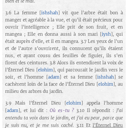
bien et le mal
.
3.6 La femme [
ishshah
] vit que l'arbre était bon à
manger et agréable à la vue, et qu'il était précieux pour
ouvrir l'intelligence ; Elle prit de son fruit, et en
mangea ; Elle en donna aussi à son mari [
iysh
], qui
était auprès d'elle, et il en mangea. 3.7 Les yeux de l'un
et de l'autre s'ouvrirent, ils connurent qu'ils étaient
nus, et ayant cousu des feuilles de figuier, ils s'en
firent des ceintures. 3.8 Alors ils entendirent la voix de
l'Éternel Dieu [
elohim
], qui parcourait le jardin vers le
soir, et l'homme [
adam
] et sa femme [
ishshah
] se
cachèrent loin de la face de l'Éternel Dieu [
elohim
], au
milieu des arbres du jardin.
3.9 Mais l'Éternel Dieu [
elohim
] appela l'homme
Où es-tu ?
J'ai
[
adam
], et lui dit :
3.10 Il répondit :
entendu ta voix dans le jardin, et j'ai eu peur, parce que
je suis nu
, et je me suis caché.
3.11 Et
l'Éternel Dieu