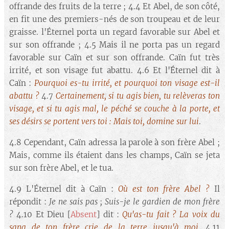
offrande des fruits de la terre ; 4.4 Et Abel, de son côté,
en fit une des premiers-nés de son troupeau et de leur
graisse. l'Éternel porta un regard favorable sur Abel et
sur son offrande ; 4.5 Mais il ne porta pas un regard
favorable sur Caïn et sur son offrande. Caïn fut très
irrité, et son visage fut abattu. 4.6 Et l'Éternel dit à
Caïn :
Pourquoi es-tu irrité, et pourquoi ton visage est-il
abattu
?
4.7
Certainement, si tu agis bien, tu relèveras ton
visage, et si tu agis mal, le péché se couche à la porte, et
ses désirs se portent vers toi : Mais toi, domine sur lui
.
4.8 Cependant, Caïn adressa la parole à son frère Abel ;
Mais, comme ils étaient dans les champs, Caïn se jeta
sur son frère Abel, et le tua.
4.9 L'Éternel dit à Caïn :
Où est ton frère Abel ?
Il
répondit :
Je ne sais pas ; Suis-je le gardien de mon frère
?
4.10 Et Dieu [
Absent
] dit :
Qu'as-tu fait ? La voix du
sang de ton frère crie de la terre jusqu'à moi.
4.11