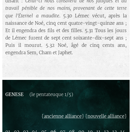
disant :
Celui-ci nous consolera de nos fatigues et du
travail pénible de nos mains, provenant de cette terre
a maudite
que
l'Éternel
. 5.30 Lémec vécut, après la
naissance de Noé, cinq cent quatre-vingt-quinze ans ;
Et il engendra des fils et des filles. 5.31 Tous les jours
de Lémec furent de sept cent soixante-dix-sept ans ;
Puis il mourut. 5.32 Noé, âgé de cinq cents ans,
engendra Sem, Cham et Japhet.
GENESE
(le pentateuque 1/5)
{
} {
}
ancienne alliance
nouvelle alliance
01
.
02
.
03
.
04
.
05
.
06
.
07
.
08
.
09
.
10
.
11
.
12
.
13
.
14