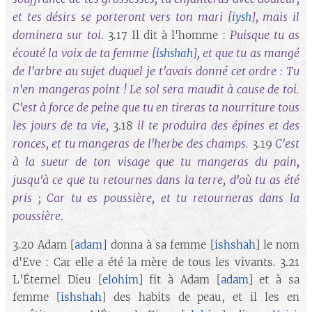
et tes désirs se porteront vers ton mari
, mais il
[
iysh
]
dominera sur toi
Puisque tu as
.
3.17 Il dit à l'homme :
écouté la voix de ta femme
, et que tu as mangé
[
ishshah
]
de l'arbre au sujet duquel je t'avais donné cet ordre : Tu
n'en mangeras point ! Le sol sera maudit à cause de toi.
C'est à force de peine que tu en tireras ta nourriture tous
les jours de ta vie,
il te produira des épines et des
3.18
ronces, et tu mangeras de l'herbe des champs.
C'est
3.19
à la sueur de ton visage que tu mangeras du pain,
jusqu'à ce que tu retournes dans la terre, d'où tu as été
pris ; Car tu es poussière, et tu retourneras dans la
poussière
.
3.20 Adam [
adam
] donna à sa femme [
ishshah
] le nom
d'Eve : Car elle a été la mère de tous les vivants. 3.21
L'Éternel Dieu [
elohim
] fit à Adam [
adam
] et à sa
femme [
ishshah
] des habits de peau, et il les en