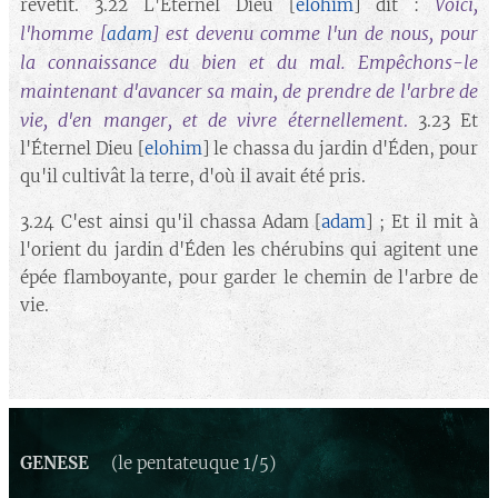
Voici,
revêtit. 3.22 L'Éternel Dieu [
elohim
] dit :
l'homme
est devenu comme l'un de nous, pour
[
adam
]
la connaissance du bien et du mal. Empêchons-le
maintenant d'avancer sa main, de prendre de l'arbre de
vie, d'en manger, et de vivre éternellement
.
3.23 Et
l'Éternel Dieu [
elohim
] le chassa du jardin d'Éden, pour
qu'il cultivât la terre, d'où il avait été pris.
3.24 C'est ainsi qu'il chassa Adam [
adam
] ; Et il mit à
l'orient du jardin d'Éden les chérubins qui agitent une
épée flamboyante, pour garder le chemin de l'arbre de
vie.
GENESE
(le pentateuque 1/5)