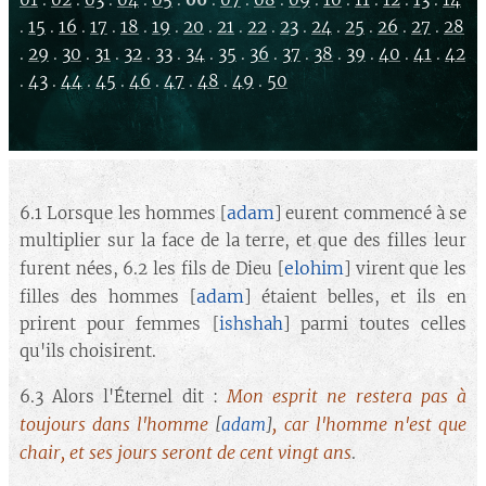
.
15
.
16
.
17
.
18
.
19
.
20
.
21
.
22
.
23
.
24
.
25
.
26
.
27
.
28
.
29
.
30
.
31
.
32
.
33
.
34
.
35
.
36
.
37
.
38
.
39
.
40
.
41
.
42
.
43
.
44
.
45
.
46
.
47
.
48
.
49
.
50
adam
6.1 Lorsque les hommes [
] eurent commencé à se
multiplier sur la face de la terre, et que des filles leur
elohim
furent nées, 6.2 les fils de Dieu [
] virent que les
adam
filles des hommes [
] étaient belles, et ils en
prirent pour femmes [
ishshah
] parmi toutes celles
qu'ils choisirent.
Mon esprit ne restera pas à
6.3 Alors l'Éternel dit :
toujours dans l'homme
, car l'homme n'est que
[
adam
]
chair, et ses jours seront de cent vingt ans
.