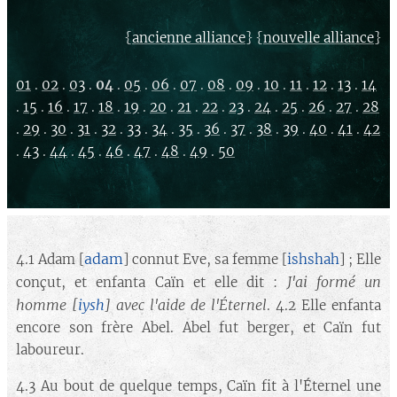
{
} {
}
ancienne alliance
nouvelle alliance
01
.
02
.
03
.
04
.
05
.
06
.
07
.
08
.
09
.
10
.
11
.
12
.
13
.
14
.
15
.
16
.
17
.
18
.
19
.
20
.
21
.
22
.
23
.
24
.
25
.
26
.
27
.
28
.
29
.
30
.
31
.
32
.
33
.
34
.
35
.
36
.
37
.
38
.
39
.
40
.
41
.
42
.
43
.
44
.
45
.
46
.
47
.
48
.
49
.
50
adam
4.1 Adam [
] connut Eve, sa femme [
ishshah
] ; Elle
J'ai formé un
conçut, et enfanta Caïn et elle dit :
homme
[
iysh
]
avec l'aide de
l'Éternel
. 4.2 Elle enfanta
encore son frère Abel. Abel fut berger, et Caïn fut
laboureur.
4.3 Au bout de quelque temps, Caïn fit à l'Éternel une