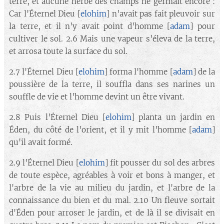
terre, et aucune herbe des champs ne germait encore :
Car l'Éternel Dieu [
elohim
] n'avait pas fait pleuvoir sur
la terre, et il n'y avait point d'homme [
adam
] pour
cultiver le sol. 2.6 Mais une vapeur s'éleva de la terre,
et arrosa toute la surface du sol.
2.7 l'Éternel Dieu [
elohim
] forma l'homme [
adam
] de la
poussière de la terre, il souffla dans ses narines un
souffle de vie et l'homme devint un être vivant.
2.8 Puis l'Éternel Dieu [
elohim
] planta un jardin en
Éden, du côté de l'orient, et il y mit l'homme [
adam
]
qu'il avait formé.
2.9 l'Éternel Dieu [
elohim
] fit pousser du sol des arbres
de toute espèce, agréables à voir et bons à manger, et
l'arbre de la vie au milieu du jardin, et l'arbre de la
connaissance du bien et du mal. 2.10 Un fleuve sortait
d'Éden pour arroser le jardin, et de là il se divisait en