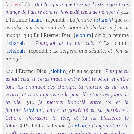
[
absent
] dit :
Qui t'a appris que tu es nu ? Est-ce que tu as
mangé de l'arbre dont je t'avais défendu de manger ?
3.12
La femme
que tu
L'homme [
adam
] répondit :
[
ishshah
]
as mise auprès de moi m'a donné de l'arbre, et j'en ai
mangé.
3.13 Et l'Éternel Dieu [
elohim
] dit à la femme
Pourquoi as-tu fait cela ?
[
ishshah
] :
La femme
Le serpent m'a séduite, et j'en ai
[
ishshah
] répondit :
mangé
.
Puisque tu
3.14 l'Éternel Dieu [
elohim
] dit au serpent :
as fait cela, tu seras maudit entre tout le bétail et entre
tous les animaux des champs, tu marcheras sur ton
ventre, et tu mangeras de la poussière tous les jours de
ta vie
Je mettrai inimitié entre toi et la
.
3.15
femme
, entre ta postérité et sa postérité :
[
ishshah
]
Celle-ci t'écrasera la tête, et tu lui blesseras le
talon.
J'augmenterai la
3.16 Il dit à la fe
mme [
ishshah
] :
souffrance de tes grossesses, tu enfanteras avec douleur,