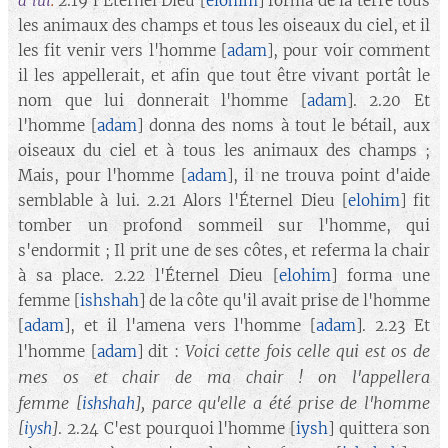
à lui
.
2.19 l'Éternel Dieu [
elohim
] forma de la terre tous
les animaux des champs et tous les oiseaux du ciel, et il
les fit venir vers l'homme [
adam
], pour voir comment
il les appellerait, et afin que tout être vivant portât le
nom que lui donnerait l'homme [
adam
]. 2.20 Et
l'homme [
adam
] donna des noms à tout le bétail, aux
oiseaux du ciel et à tous les animaux des champs ;
Mais, pour l'homme [
adam
], il ne trouva point d'aide
semblable à lui. 2.21 Alors l'Éternel Dieu [
elohim
] fit
tomber un profond sommeil sur l'homme, qui
s'endormit ; Il prit une de ses côtes, et referma la chair
à sa place. 2.22 l'Éternel Dieu [
elohim
] forma une
femme [
ishshah
] de la côte qu'il avait prise de l'homme
[
adam
], et il l'amena vers l'homme [
adam
]. 2.23 Et
Voici cette fois celle qui est os de
l'homme [
adam
] dit :
mes os et chair de ma chair ! on l'appellera
femme
, parce qu'elle a été prise de l'homme
[
ishshah
]
[
iysh
]
. 2.24 C'est pourquoi l'homme [
iysh
] quittera son