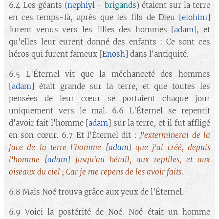
6.4 Les géants (
nephiyl
-
brigands
) étaient sur la terre
en ces temps-là, après que les fils de Dieu [
elohim
]
furent venus vers les filles des hommes [
adam
], et
qu'elles leur eurent donné des enfants : Ce sont ces
héros qui furent fameux [
Enosh
] dans l'antiquité.
6.5 L'Éternel vit que la méchanceté des hommes
[
adam
] était grande sur la terre, et que toutes les
pensées de leur cœur se portaient chaque jour
uniquement vers le mal. 6.6 L'Éternel se repentit
d'avoir fait l'homme [
adam
] sur la terre, et il fut affligé
en son cœur. 6.7 Et l'Éternel dit :
J'exterminerai de la
face de la terre l'homme
[
adam
]
que j'ai créé, depuis
l'homme
[
adam
]
jusqu'au bétail, aux reptiles, et aux
oiseaux du ciel ; Car je me repens de les avoir faits
.
6.8 Mais Noé trouva grâce aux yeux de l'Éternel.
6.9 Voici la postérité de Noé. Noé était un homme