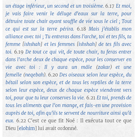
un étage inférieur, un second et un troisième.
6.17
Et moi,
je vais faire venir le déluge d'eaux sur la terre, pour
détruire toute chair ayant souffle de vie sous le ciel ; Tout
ce qui est sur la terre périra.
6.18
Mais j'établis mon
alliance avec toi ; Tu entreras dans l'arche, toi et tes fils, ta
femme
[
ishshah
]
et les femmes
[
ishshah
]
de tes fils avec
toi.
6.19
De tout ce qui vit, de toute chair, tu feras entrer
dans l'arche deux de chaque espèce, pour les conserver en
vie avec toi : Il y aura un mâle
(
zakar
)
et une
femelle
(
neqebah
)
.
6.20
Des oiseaux selon leur espèce, du
bétail selon son espèce, et de tous les reptiles de la terre
selon leur espèce, deux de chaque espèce viendront vers
toi, pour que tu leur conserves la vie.
6.21
Et toi, prends de
tous les aliments que l'on mange, et fais-en une provision
auprès de toi, afin qu'ils te servent de nourriture ainsi qu'à
eux.
6.22 C'est ce que fit Noé : Il exécuta tout ce que
Dieu [
elohim
] lui avait ordonné.