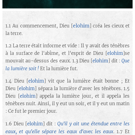
elohim
1.1 Au commencement, Dieu [
] créa les cieux et
la terre. 📌
1.2 La terre était informe et vide : Il y avait des ténèbres
à la surface de l'abîme, et l'esprit de Dieu [
elohim
]se
mouvait au-dessus des eaux. 1.3 Dieu [
elohim
] dit :
Que
la lumière soit !
Et la lumière fut.
1.4 Dieu [
elohim
] vit que la lumière était bonne ; Et
Dieu [
elohim
] sépara la lumière d'avec les ténèbres. 1.5
Dieu [
elohim
] appela la lumière jour, et il appela les
ténèbres nuit. Ainsi, il y eut un soir, et il y eut un matin
: Ce fut le premier jour.
Qu'il y ait une étendue entre les
1.6 Dieu [
elohim
] dit :
eaux, et qu'elle sépare les eaux d'avec les eaux
. 1.7 Et