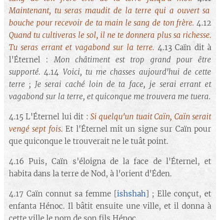
Maintenant, tu seras maudit de la terre qui a ouvert sa
bouche pour recevoir de ta main le sang de ton frère.
4.12
Quand tu cultiveras le sol, il ne te donnera plus sa richesse.
Tu seras errant et vagabond sur la terre.
4.13 Caïn dit à
l'Éternel :
Mon châtiment est trop grand pour être
supporté.
4.14
Voici, tu me chasses aujourd'hui de cette
terre ; Je serai caché loin de ta face, je serai errant et
vagabond sur la terre, et quiconque me trouvera me tuera
.
4.15 L'Éternel lui dit :
Si quelqu'un tuait Caïn, Caïn serait
vengé sept fois
. Et l'Éternel mit un signe sur Caïn pour
que quiconque le trouverait ne le tuât point.
4.16 Puis, Caïn s'éloigna de la face de l'Éternel, et
habita dans la terre de Nod, à l'orient d'Éden.
4.17 Caïn connut sa femme [
ishshah
] ; Elle conçut, et
enfanta Hénoc. Il bâtit ensuite une ville, et il donna à
cette ville le nom de son fils Hénoc.