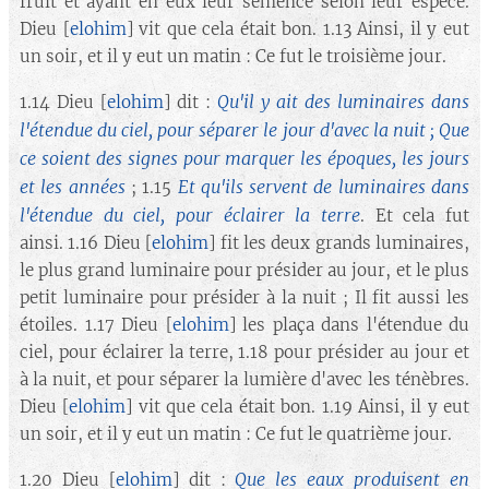
fruit et ayant en eux leur semence selon leur espèce.
Dieu [
elohim
] vit que cela était bon. 1.13 Ainsi, il y eut
un soir, et il y eut un matin : Ce fut le troisième jour.
Qu'il y ait des luminaires dans
1.14 Dieu [
elohim
] dit :
l'étendue du ciel, pour séparer le jour d'avec la nuit ; Que
ce soient des signes pour marquer les époques, les jours
et les années
Et qu'ils servent de luminaires dans
; 1.15
l'étendue du ciel, pour éclairer la terre
. Et cela fut
ainsi. 1.16 Dieu [
elohim
] fit les deux grands luminaires,
le plus grand luminaire pour présider au jour, et le plus
petit luminaire pour présider à la nuit ; Il fit aussi les
étoiles. 1.17 Dieu [
elohim
] les plaça dans l'étendue du
ciel, pour éclairer la terre, 1.18 pour présider au jour et
à la nuit, et pour séparer la lumière d'avec les ténèbres.
Dieu [
elohim
] vit que cela était bon. 1.19 Ainsi, il y eut
un soir, et il y eut un matin : Ce fut le quatrième jour.
Que les eaux produisent en
1.20 Dieu [
elohim
] dit :