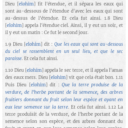
Dieu [
elohim
] fit l'étendue, et il sépara les eaux qui
sont au-dessous de l'étendue d'avec les eaux qui sont
au-dessus de l'étendue. Et cela fut ainsi. 1.8 Dieu
[
elohim
] appela l'étendue ciel. Ainsi, il y eut un soir, et
il y eut un matin : Ce fut le second jour.
1.9 Dieu [
elohim
] dit :
Que les eaux qui sont au-dessous
du ciel se rassemblent en un seul lieu, et que le sec
paraisse
. Et cela fut ainsi.
1.10 Dieu [
elohim
] appela le sec terre, et il appela l'amas
des eaux mers. Dieu [
elohim
] vit que cela était bon. 1.11
Que la terre produise de la
Puis Dieu [
elohim
] dit :
verdure, de l'herbe portant de la semence, des arbres
fruitiers donnant du fruit selon leur espèce et ayant en
eux leur semence sur la terre
. Et cela fut ainsi. 1.12 La
terre produisit de la verdure, de l'herbe portant de la
semence selon son espèce, et des arbres donnant du