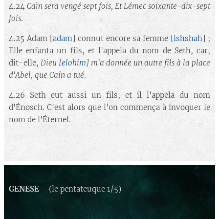
4.24
Caïn sera vengé sept fois, Et Lémec soixante-dix-sept
fois
.
4.25 Adam [
adam
] connut encore sa femme [
ishshah
] ;
Elle enfanta un fils, et l'appela du nom de Seth, car,
dit-elle,
Dieu
[
elohim
]
m'a donnée un autre fils à la place
d'Abel, que Caïn a tué
.
4.26 Seth eut aussi un fils, et il l'appela du nom
d'Énosch. C'est alors que l'on commença à invoquer le
nom de l'Éternel.
GENESE
(le pentateuque 1/5)