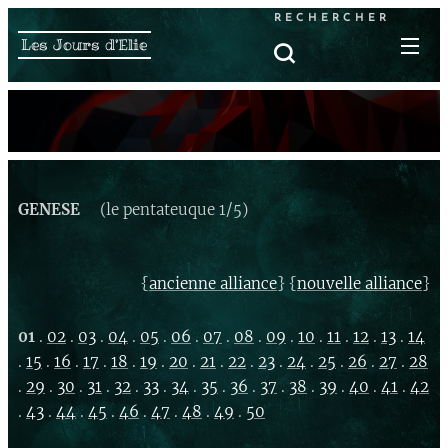
RECHERCHER
Les Jours d'Elie
GENESE
(le pentateuque 1/5)
{
} {
}
ancienne alliance
nouvelle alliance
01
.
02
.
03
.
04
.
05
.
06
.
07
.
08
.
09
.
10
.
11
.
12
.
13
.
14
.
15
.
16
.
17
.
18
.
19
.
20
.
21
.
22
.
23
.
24
.
25
.
26
.
27
.
28
.
29
.
30
.
31
.
32
.
33
.
34
.
35
.
36
.
37
.
38
.
39
.
40
.
41
.
42
.
43
.
44
.
45
.
46
.
47
.
48
.
49
.
50