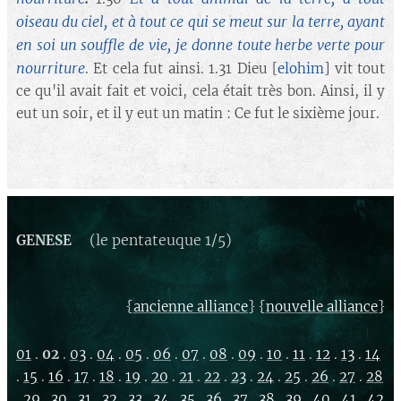
oiseau du ciel, et à tout ce qui se meut sur la terre, ayant
en soi un souffle de vie, je donne toute herbe verte pour
nourriture
. Et cela fut ainsi. 1.31 Dieu [
elohim
] vit tout
ce qu'il avait fait et voici, cela était très bon. Ainsi, il y
eut un soir, et il y eut un matin : Ce fut le sixième jour.
(le pentateuque 1/5)
GENESE
{
} {
}
ancienne alliance
nouvelle alliance
01
.
02
.
03
.
04
.
05
.
06
.
07
.
08
.
09
.
10
.
11
.
12
.
13
.
14
.
15
.
16
.
17
.
18
.
19
.
20
.
21
.
22
.
23
.
24
.
25
.
26
.
27
.
28
.
29
.
30
.
31
.
32
.
33
.
34
.
35
.
36
.
37
.
38
.
39
.
40
.
41
.
42