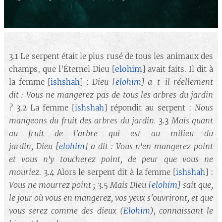
3.1 Le serpent était le plus rusé de tous les animaux des
elohim
champs, que l'Éternel Dieu [
] avait faits. Il dit à
Dieu
[
elohim
]
a-t-il réellement
la femme [
ishshah
] :
dit : Vous ne mangerez pas de tous les arbres du jardin
?
Nous
3.2 La femme [
ishshah
] répondit au serpent :
mangeons du fruit des arbres du jardin.
Mais quant
3.3
au fruit de l'arbre qui est au milieu du
jardin,
Dieu
[
elohim
]
a dit :
Vous n'en mangerez point
et vous n'y toucherez point, de peur que vous ne
mouriez
. 3.4 Alors le serpent dit à la femme [
ishshah
] :
Vous ne mourrez point ;
Mais
Dieu [
elohim
]
sait que,
3.5
le jour où vous en mangerez, vos yeux s'ouvriront, et que
vous serez comme des dieux
(
Elohim
)
, connaissant le