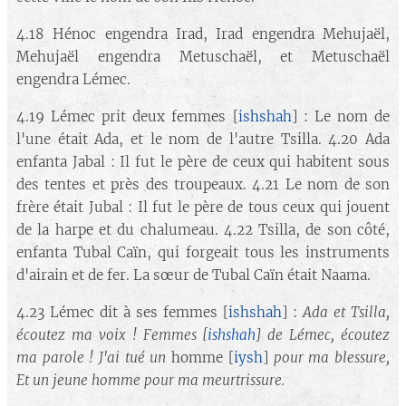
4.18 Hénoc engendra Irad, Irad engendra Mehujaël,
Mehujaël engendra Metuschaël, et Metuschaël
engendra Lémec.
4.19 Lémec prit deux femmes [
ishshah
] : Le nom de
l'une était Ada, et le nom de l'autre Tsilla. 4.20 Ada
enfanta Jabal : Il fut le père de ceux qui habitent sous
des tentes et près des troupeaux. 4.21 Le nom de son
frère était Jubal : Il fut le père de tous ceux qui jouent
de la harpe et du chalumeau. 4.22 Tsilla, de son côté,
enfanta Tubal Caïn, qui forgeait tous les instruments
d'airain et de fer. La sœur de Tubal Caïn était Naama.
4.23 Lémec dit à ses femmes [
ishshah
] :
Ada et Tsilla,
écoutez ma voix ! Femmes
[
ishshah
]
de Lémec, écoutez
ma parole ! J'ai tué un
homme
[
iysh
]
pour ma blessure,
Et un jeune homme pour ma meurtrissure.