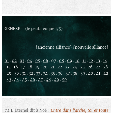
GENESE
(le pentateuque 1/5)
{
} {
}
ancienne alliance
nouvelle alliance
01
.
02
.
03
.
04
.
05
.
06
.
07
.
08
.
09
.
10
.
11
.
12
.
13
.
14
.
15
.
16
.
17
.
18
.
19
.
20
.
21
.
22
.
23
.
24
.
25
.
26
.
27
.
28
.
29
.
30
.
31
.
32
.
33
.
34
.
35
.
36
.
37
.
38
.
39
.
40
.
41
.
42
.
43
.
44
.
45
.
46
.
47
.
48
.
49
.
50
Entre dans l'arche, toi et toute
7.1 L'Éternel dit à Noé :