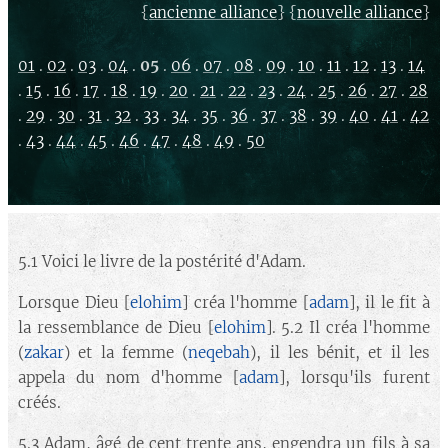
{
} {
}
ancienne alliance
nouvelle alliance
01
.
02
.
03
.
04
.
05
.
06
.
07
.
08
.
09
.
10
.
11
.
12
.
13
.
14
.
15
.
16
.
17
.
18
.
19
.
20
.
21
.
22
.
23
.
24
.
25
.
26
.
27
.
28
.
29
.
30
.
31
.
32
.
33
.
34
.
35
.
36
.
37
.
38
.
39
.
40
.
41
.
42
.
43
.
44
.
45
.
46
.
47
.
48
.
49
.
50
5.1 Voici le livre de la postérité d'Adam.
Lorsque Dieu [
elohim
] créa l'homme [
adam
], il le fit à
la ressemblance de Dieu [
elohim
]. 5.2 Il créa l'homme
(
zakar
) et la femme (
neqebah
), il les bénit, et il les
appela du nom d'homme [
adam
], lorsqu'ils furent
créés.
5.3 Adam, âgé de cent trente ans, engendra un fils à sa