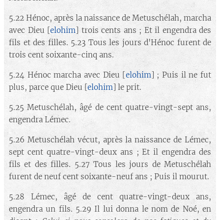
5.22 Hénoc, après la naissance de Metuschélah, marcha
avec Dieu [
elohim
] trois cents ans ; Et il engendra des
fils et des filles. 5.23 Tous les jours d'Hénoc furent de
trois cent soixante-cinq ans.
5.24 Hénoc marcha avec Dieu [
elohim
] ; Puis il ne fut
plus, parce que Dieu [
elohim
] le prit.
5.25 Metuschélah, âgé de cent quatre-vingt-sept ans,
engendra Lémec.
5.26 Metuschélah vécut, après la naissance de Lémec,
sept cent quatre-vingt-deux ans ; Et il engendra des
fils et des filles. 5.27 Tous les jours de Metuschélah
furent de neuf cent soixante-neuf ans ; Puis il mourut.
5.28 Lémec, âgé de cent quatre-vingt-deux ans,
engendra un fils. 5.29 Il lui donna le nom de Noé, en