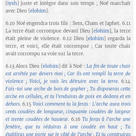
[
iysh
] juste et intègre dans son temps ; Noé marchait
avec Dieu [
elohim
].
6.10 Noé engendra trois fils : Sem, Cham et Japhet. 6.11
La terre était corrompue devant Dieu [
elohim
], la terre
était pleine de violence. 6.12 Dieu [
elohim
] regarda la
terre, et voici, elle était corrompue ; Car toute chair
avait corrompu sa voie sur la terre.
6.13 Alors Dieu [
elohim
] dit à Noé :
La fin de toute chair
est arrêtée par devers moi ; Car ils ont rempli la terre de
violence ; Voici, je vais les détruire avec la terre.
6.14
Fais-toi une arche de bois de gopher ; Tu disposeras cette
arche en cellules, et tu l'enduiras de poix en dedans et en
dehors.
6.15
Voici comment tu la feras : L'arche aura trois
cents coudées de longueur, cinquante coudées de largeur
et trente coudées de hauteur.
6.16
Tu feras à l'arche une
fenêtre, que tu réduiras à une coudée en haut ; Tu
établiras une porte sur le côté de l'arche ; Et tu construiras