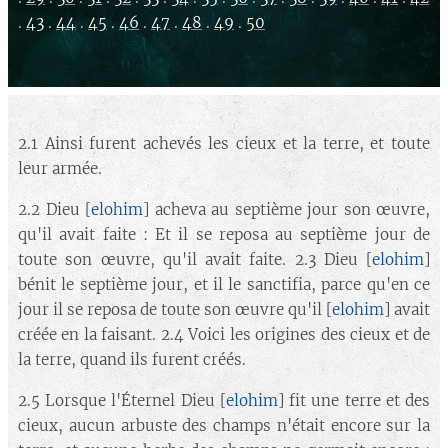
.
43
.
44
.
45
.
46
.
47
.
48
.
49
.
50
2.1 Ainsi furent achevés les cieux et la terre, et toute
leur armée.
2.2 Dieu [
elohim
] acheva au septième jour son œuvre,
qu'il avait faite : Et il se reposa au septième jour de
toute son œuvre, qu'il avait faite. 2.3 Dieu [
elohim
]
bénit le septième jour, et il le sanctifia, parce qu'en ce
jour il se reposa de toute son œuvre qu'il [
elohim
] avait
créée en la faisant. 2.4 Voici les origines des cieux et de
la terre, quand ils furent créés.
2.5 Lorsque l'Éternel Dieu [
elohim
] fit une terre et des
cieux, aucun arbuste des champs n'était encore sur la