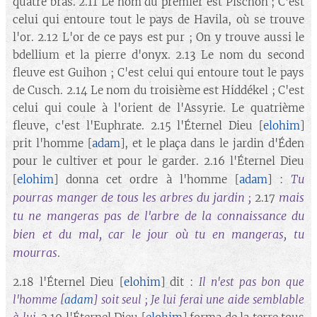
quatre bras. 2.11 Le nom du premier est Pischon ; C'est
celui qui entoure tout le pays de Havila, où se trouve
l'or. 2.12 L'or de ce pays est pur ; On y trouve aussi le
bdellium et la pierre d'onyx. 2.13 Le nom du second
fleuve est Guihon ; C'est celui qui entoure tout le pays
de Cusch. 2.14 Le nom du troisième est Hiddékel ; C'est
celui qui coule à l'orient de l'Assyrie. Le quatrième
fleuve, c'est l'Euphrate. 2.15 l'Éternel Dieu [
elohim
]
prit l'homme [
adam
], et le plaça dans le jardin d'Éden
pour le cultiver et pour le garder. 2.16 l'Éternel Dieu
Tu
[
elohim
] donna cet ordre à l'homme [
adam
] :
pourras manger de tous les arbres du jardin ;
mais
2.17
tu ne mangeras pas de l'arbre de la connaissance du
bien et du mal, car le jour où tu en mangeras, tu
mourras
.
2.18 l'Éternel Dieu [
elohim
] dit :
Il n'est pas bon que
l'homme
[
adam
]
soit seul ; Je lui ferai une aide semblable