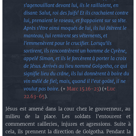
s'agenouillant devant lui, ils le raillaient, en
disant: Salut, roi des Juifs! Et ils crachaient contre
lui, prenaient le roseau, et frappaient sur sa tête.
Après s'être ainsi moqués de lui, ils lui ôtèrent le
manteau, lui remirent ses vêtements, et
l'emmenèrent pour le crucifier. Lorsqu'ils
sortirent, ils rencontrèrent un homme de Cyrène,
appelé Simon, et ils le forcèrent à porter la croix
de Jésus. Arrivés au lieu nommé Golgotha, ce qui
signifie lieu du crâne, ils lui donnèrent à boire du
vin mêlé de fiel; mais, quand il l'eut goûté, il ne
voulut pas boire
. (+
Marc 15.16-23
) (+
Luc
22.63-65
).
Jésus est amené dans la cour chez le gouverneur, au
milieu de la place. Les soldats l'entourent et
commencent railleries, injures et agressions. Suite à
cela, ils prennent la direction de Golgotha. Pendant la