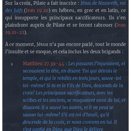
Sur la croix, Pilate a fait inscrire :
Jésus de Nazareth, roi
des Juifs
(
Jean 19.20
) en hébreu, en grec et en latin, ce
qui insupporte les principaux sacrificateurs. Ils s'en
plaindront auprès de Pilate et se feront rabrouer (
Jean
19.21-22
).
À ce moment, Jésus n'a pas encore parlé, tout le monde
l'insulte et se moque, et cela inclus les deux brigands :
Matthieu 27.39-44
:
Les passants l'injuriaient, et
secouaient la tête, en disant: Toi qui détruis le
temple, et qui le rebâtis en trois jours, sauve-toi
toi-même! Si tu es le Fils de Dieu, descends de la
croix! Les principaux sacrificateurs, avec les
scribes et les anciens, se moquaient aussi de lui, et
disaient: Il a sauvé les autres, et il ne peut se
sauver lui-même! S'il est roi d'Israël, qu'il
descende de la croix, et nous croirons en lui. Il
s'est confié en Dieu; que Dieu le délivre