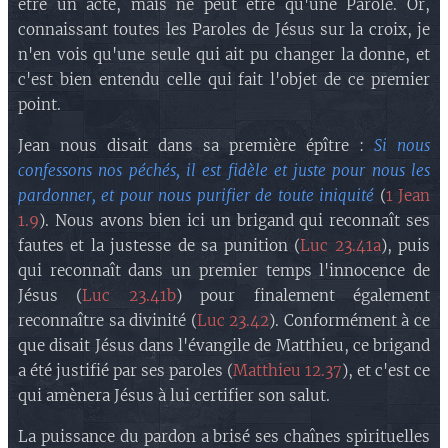
être un acte, mais ne peut être qu'une Parole. Or,
connaissant toutes les Paroles de Jésus sur la croix, je
n'en vois qu'une seule qui ait pu changer la donne, et
c'est bien entendu celle qui fait l'objet de ce premier
point.
Jean nous disait dans sa première épître :
Si nous
confessons nos péchés, il est fidèle et juste pour nous les
pardonner, et pour nous purifier de toute iniquité
(
1 Jean
1.9
). Nous avons bien ici un brigand qui reconnaît ses
fautes et la justesse de sa punition (
Luc 23.41a
), puis
qui reconnaît dans un premier temps l'innocence de
Jésus (
Luc 23.41b
) pour finalement également
reconnaître sa divinité (
Luc 23.42
). Conformément à ce
que disait Jésus dans l'évangile de Matthieu, ce brigand
a été justifié par ses paroles (
Matthieu 12.37
), et c'est ce
qui amènera Jésus à lui certifier son salut.
La puissance du pardon a brisé ses chaînes spirituelles