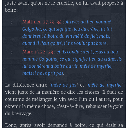
juste avant qu'on ne le crucifie, on lui avait proposé à
boire :
Matthieu 27.33-34
:
Arrivés au lieu nommé
Golgotha, ce qui signifie lieu du crâne, ils lui
donnèrent à boire du vin mêlé de fiel; mais,
quand il l'eut goûté, il ne voulut pas boire
.
Marc 15.22-23
:
et ils conduisirent Jésus au lieu
nommé Golgotha, ce qui signifie lieu du crâne. Ils
lui donnèrent à boire du vin mêlé de myrrhe,
mais il ne le prit pas
.
La différence entre '
mêlé de fiel
' et '
mêlé de myrrhe
'
vient juste de la manière de dire les choses. Il était de
coutume de mélanger le vin avec l'un ou l'autre, pour
obtenir la même chose, c'est-à-dire, rehausser le goût
du breuvage.
Donc, après avoir demandé à boire, ce qui était sa