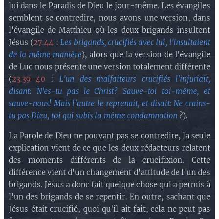
lui dans le Paradis de Dieu le jour-même. Les évangiles
semblent se contredire, nous avons une version, dans
l'évangile de Matthieu où les deux brigands insultent
Jésus (
27.44
:
Les brigands, crucifiés avec lui, l'insultaient
de la même manière
), alors que la version de l'évangile
de Luc nous présente une version totalement différente
(
23.39-40
:
L'un des malfaiteurs crucifiés l'injuriait,
disant: N'es-tu pas le Christ? Sauve-toi toi-même, et
sauve-nous! Mais l'autre le reprenait, et disait: Ne crains-
tu pas Dieu, toi qui subis la même condamnation
?).
La Parole de Dieu ne pouvant pas se contredire, la seule
explication vient de ce que les deux rédacteurs relatent
des moments différents de la crucifixion. Cette
différence vient d'un changement d'attitude de l'un des
brigands. Jésus a donc fait quelque chose qui a permis à
l'un des brigands de se repentir. En outre, sachant que
Jésus était crucifié, quoi qu'il ait fait, cela ne peut pas