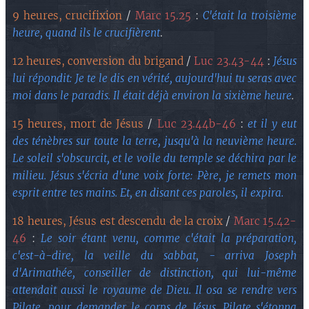
9 heures, crucifixion
/
Marc 15.25
:
C'était la troisième
heure, quand ils le crucifièrent
.
12 heures, conversion du brigand
/
Luc 23.43-44
:
Jésus
lui répondit: Je te le dis en vérité, aujourd'hui tu seras avec
moi dans le paradis. Il était déjà environ la sixième heure
.
15 heures, mort de Jésus
/
Luc 23.44b-46
:
et il y eut
des ténèbres sur toute la terre, jusqu'à la neuvième heure.
Le soleil s'obscurcit, et le voile du temple se déchira par le
milieu. Jésus s'écria d'une voix forte: Père, je remets mon
esprit entre tes mains. Et, en disant ces paroles, il expira.
18 heures, Jésus est descendu de la croix
/
Marc 15.42-
46
:
Le soir étant venu, comme c'était la préparation,
c'est-à-dire, la veille du sabbat, - arriva Joseph
d'Arimathée, conseiller de distinction, qui lui-même
attendait aussi le royaume de Dieu. Il osa se rendre vers
Pilate, pour demander le corps de Jésus. Pilate s'étonna