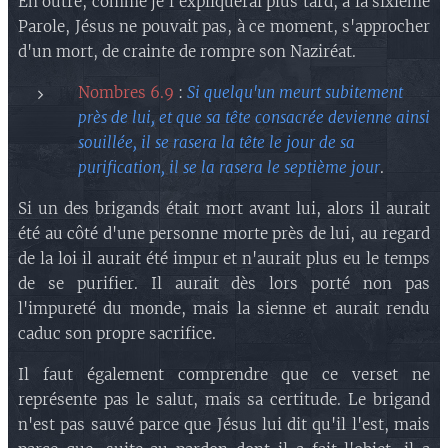
En outre, comme je l'expliquerai plus tard, à la sixième
Parole, Jésus ne pouvait pas, à ce moment, s'approcher
d'un mort, de crainte de rompre son Naziréat.
Nombres 6.9
:
Si quelqu'un meurt subitement
près de lui, et que sa tête consacrée devienne ainsi
souillée, il se rasera la tête le jour de sa
purification, il se la rasera le septième jour
.
Si un des brigands était mort avant lui, alors il aurait
été au côté d'une personne morte près de lui, au regard
de la loi il aurait été impur et n'aurait plus eu le temps
de se purifier. Il aurait dès lors porté non pas
l'impureté du monde, mais la sienne et aurait rendu
caduc son propre sacrifice.
Il faut également comprendre que ce verset ne
représente pas le salut, mais sa certitude. Le brigand
n'est pas sauvé parce que Jésus lui dit qu'il l'est, mais