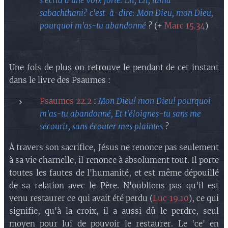
s'écria d'une voix forte: Éli, Éli, lama
sabachthani? c'est-à-dire: Mon Dieu, mon Dieu,
pourquoi m'as-tu abandonné
?
(+
Marc 15.34
)
Une fois de plus on retrouve le pendant de cet instant
dans le livre des Psaumes :
Psaumes 22.2
:
Mon Dieu! mon Dieu! pourquoi
m'as-tu abandonné, Et t'éloignes-tu sans me
secourir, sans écouter mes plaintes
?
À travers son sacrifice, Jésus ne renonce pas seulement
à sa vie charnelle, il renonce à absolument tout. Il porte
toutes les fautes de l'humanité, et est même dépouillé
de sa relation avec le Père. N'oublions pas qu'il est
venu restaurer ce qui avait été perdu (
Luc 19.10
), ce qui
signifie, qu'à la croix, il a aussi dû le perdre, seul
moyen pour lui de pouvoir le restaurer. Le 'ce' en