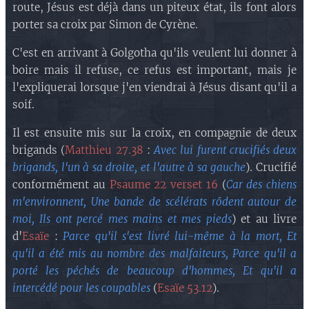
route, Jésus est déjà dans un piteux état, ils font alors
porter sa croix par Simon de Cyrène.
C'est en arrivant à Golgotha qu'ils veulent lui donner à
boire mais il refuse, ce refus est important, mais je
l'expliquerai lorsque j'en viendrai à Jésus disant qu'il a
soif.
Il est ensuite mis sur la croix, en compagnie de deux
brigands (
Matthieu 27.38
:
Avec lui furent crucifiés deux
brigands, l'un à sa droite, et l'autre à sa gauche
). Crucifié
conformément au
Psaume 22 verset 16
(
Car des chiens
m'environnent, Une bande de scélérats rôdent autour de
moi, Ils ont percé mes mains et mes pieds
) et au livre
d'
Esaïe
:
Parce qu'il s'est livré lui-même à la mort, Et
qu'il a été mis au nombre des malfaiteurs, Parce qu'il a
porté les péchés de beaucoup d'hommes, Et qu'il a
intercédé pour les coupables
(
Esaïe 53.12
).