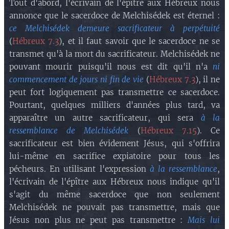
Tout d'abord, l'écrivain de l'épître aux Hébreux nous
annonce que le sacerdoce de Melchisédek est éternel :
ce Melchisédek demeure sacrificateur à perpétuité
(
Hébreux 7.3
), et il faut savoir que le sacerdoce ne se
transmet qu'à la mort du sacrificateur. Melchisédek ne
pouvant mourir puisqu'il nous est dit qu'il n'a
ni
commencement de jours ni fin de vie
(
Hébreux 7.3
), il ne
peut fort logiquement pas transmettre ce sacerdoce.
Pourtant, quelques milliers d'années plus tard, va
apparaître un autre sacrificateur, qui sera
à la
ressemblance de Melchisédek
(
Hébreux 7.15
). Ce
sacrificateur est bien évidement Jésus, qui s'offrira
lui-même en sacrifice expiatoire pour tous les
pécheurs. En utilisant l'expression
à la ressemblance
,
l'écrivain de l'épître aux Hébreux nous indique qu'il
s'agit du même sacerdoce que non seulement
Melchisédek ne pouvait pas transmettre, mais que
Jésus non plus ne peut pas transmettre :
Mais lui