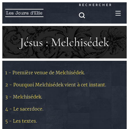
RECHERCHER
Les Jours d'Elie
Jésus : Melchisédek
1 - Première venue de Melchisédek
.
2 - Pourquoi Melchisédek vient à cet instant
.
3 - Melchisédek
.
4 - Le sacerdoce
.
5 - Les textes
.