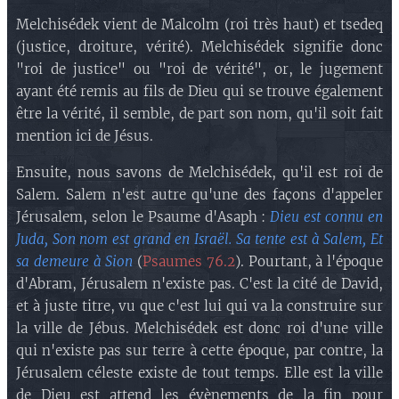
Melchisédek vient de Malcolm (roi très haut) et tsedeq
(justice, droiture, vérité). Melchisédek signifie donc
"roi de justice" ou "roi de vérité", or, le jugement
ayant été remis au fils de Dieu qui se trouve également
être la vérité, il semble, de part son nom, qu'il soit fait
mention ici de Jésus.
Ensuite, nous savons de Melchisédek, qu'il est roi de
Salem. Salem n'est autre qu'une des façons d'appeler
Jérusalem, selon le Psaume d'Asaph :
Dieu est connu en
Juda, Son nom est grand en Israël. Sa tente est à Salem, Et
sa demeure à Sion
(
Psaumes 76.2
). Pourtant, à l'époque
d'Abram, Jérusalem n'existe pas. C'est la cité de David,
et à juste titre, vu que c'est lui qui va la construire sur
la ville de Jébus. Melchisédek est donc roi d'une ville
qui n'existe pas sur terre à cette époque, par contre, la
Jérusalem céleste existe de tout temps. Elle est la ville
de Dieu est attend les évènements de la fin pour