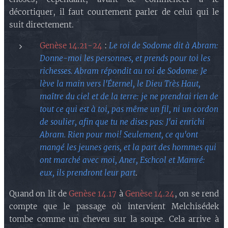
décortiquer, il faut courtement parler de celui qui le
suit directement.
Genèse 14.21-24
:
Le roi de Sodome dit à Abram:
Donne-moi les personnes, et prends pour toi les
richesses. Abram répondit au roi de Sodome: Je
lève la main vers l'Éternel, le Dieu Très Haut,
maître du ciel et de la terre: je ne prendrai rien de
tout ce qui est à toi, pas même un fil, ni un cordon
de soulier, afin que tu ne dises pas: J'ai enrichi
Abram. Rien pour moi! Seulement, ce qu'ont
mangé les jeunes gens, et la part des hommes qui
ont marché avec moi, Aner, Eschcol et Mamré:
eux, ils prendront leur part
.
Quand on lit de
Genèse 14.17
à
Genèse 14.24
, on se rend
compte que le passage où intervient Melchisédek
tombe comme un cheveu sur la soupe. Cela arrive à