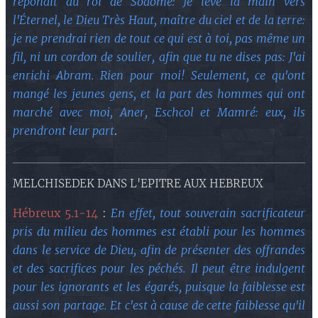
répondit au roi de Sodome: Je lève la main vers
l'Éternel, le Dieu Très Haut, maître du ciel et de la terre:
je ne prendrai rien de tout ce qui est à toi, pas même un
fil, ni un cordon de soulier, afin que tu ne dises pas: J'ai
enrichi Abram. Rien pour moi! Seulement, ce qu'ont
mangé les jeunes gens, et la part des hommes qui ont
marché avec moi, Aner, Eschcol et Mamré: eux, ils
prendront leur part
.
MELCHISEDEK DANS L'EPITRE AUX HEBREUX
Hébreux 5.1-14
:
En effet, tout souverain sacrificateur
pris du milieu des hommes est établi pour les hommes
dans le service de Dieu, afin de présenter des offrandes
et des sacrifices pour les péchés. Il peut être indulgent
pour les ignorants et les égarés, puisque la faiblesse est
aussi son partage. Et c'est à cause de cette faiblesse qu'il