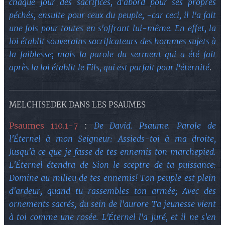
chaque jour des sacrifices, d'abord pour ses propres
péchés, ensuite pour ceux du peuple, -car ceci, il l'a fait
une fois pour toutes en s'offrant lui-même. En effet, la
loi établit souverains sacrificateurs des hommes sujets à
la faiblesse; mais la parole du serment qui a été fait
après la loi établit le Fils, qui est parfait pour l'éternité
.
MELCHISEDEK DANS LES PSAUMES
Psaumes 110.1-7
:
De David. Psaume. Parole de
l'Éternel à mon Seigneur: Assieds-toi à ma droite,
Jusqu'à ce que je fasse de tes ennemis ton marchepied.
L'Éternel étendra de Sion le sceptre de ta puissance:
Domine au milieu de tes ennemis! Ton peuple est plein
d'ardeur, quand tu rassembles ton armée; Avec des
ornements sacrés, du sein de l'aurore Ta jeunesse vient
à toi comme une rosée. L'Éternel l'a juré, et il ne s'en