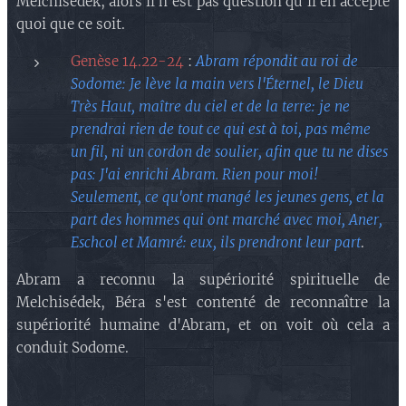
Melchisédek, alors il n'est pas question qu'il en accepte
quoi que ce soit.
Genèse 14.22-24
:
Abram répondit au roi de
Sodome: Je lève la main vers l'Éternel, le Dieu
Très Haut, maître du ciel et de la terre: je ne
prendrai rien de tout ce qui est à toi, pas même
un fil, ni un cordon de soulier, afin que tu ne dises
pas: J'ai enrichi Abram. Rien pour moi!
Seulement, ce qu'ont mangé les jeunes gens, et la
part des hommes qui ont marché avec moi, Aner,
Eschcol et Mamré: eux, ils prendront leur part
.
Abram a reconnu la supériorité spirituelle de
Melchisédek, Béra s'est contenté de reconnaître la
supériorité humaine d'Abram, et on voit où cela a
conduit Sodome.