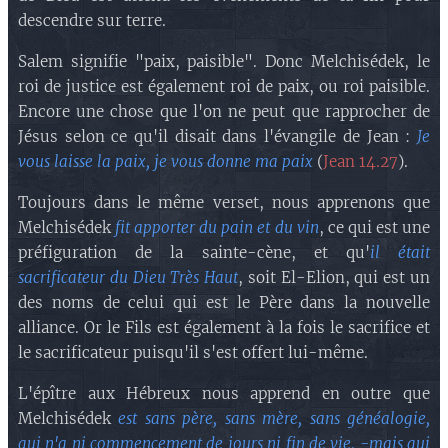
descendre sur terre.
Salem signifie "paix, paisible". Donc Melchisédek, le
roi de justice est également roi de paix, ou roi paisible.
Encore une chose que l'on ne peut que rapprocher de
Jésus selon ce qu'il disait dans l'évangile de Jean :
Je
vous laisse la paix, je vous donne ma paix
(
Jean 14.27
).
Toujours dans le même verset, nous apprenons que
Melchisédek
fit apporter du pain et du vin
, ce qui est une
préfiguration de la sainte-cène, et qu'
il était
sacrificateur du Dieu Très Haut
, soit El-Elion, qui est un
des noms de celui qui est le Père dans la nouvelle
alliance. Or le Fils est également à la fois le sacrifice et
le sacrificateur puisqu'il s'est offert lui-même.
L'épître aux Hébreux nous apprend en outre que
Melchisédek
est sans père, sans mère, sans généalogie,
qui n'a ni commencement de jours ni fin de vie, -mais qui