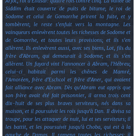
Arjoc, roi d'Ellasar: quatre rois contre cinq. La vallée de
Siddim était couverte de puits de bitume; le roi de
Sodome et celui de Gomorrhe prirent la fuite, et y
tombèrent; le reste s'enfuit vers la montagne. Les
vainqueurs enlevèrent toutes les richesses de Sodome et
de Gomorrhe, et toutes leurs provisions; et ils s'en
allèrent. Ils enlevèrent aussi, avec ses biens, Lot, fils du
frère d'Abram, qui demeurait à Sodome; et ils s'en
allèrent. Un fuyard vint l'annoncer à Abram, l'Hébreu;
celui-ci habitait parmi les chênes de Mamré,
l'Amoréen, frère d'Eschcol et frère d'Aner, qui avaient
fait alliance avec Abram. Dès qu'Abram eut appris que
son frère avait été fait prisonnier, il arma trois cent
dix-huit de ses plus braves serviteurs, nés dans sa
maison, et il poursuivit les rois jusqu'à Dan. Il divisa sa
troupe, pour les attaquer de nuit, lui et ses serviteurs; il
les battit, et les poursuivit jusqu'à Choba, qui est à la
gauche de Damas. Il ramena toutes les richesses; il