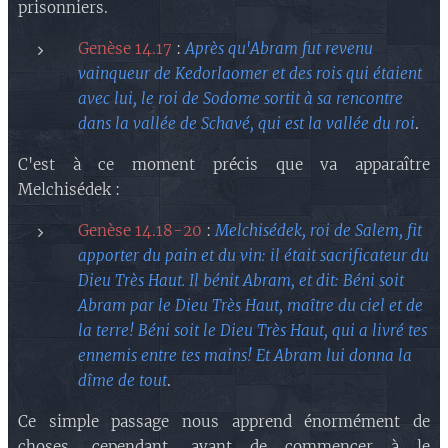
prisonniers.
Genèse 14.17
:
Après qu'Abram fut revenu
vainqueur de Kedorlaomer et des rois qui étaient
avec lui, le roi de Sodome sortit à sa rencontre
dans la vallée de Schavé, qui est la vallée du roi
.
C'est à ce moment précis que va apparaître
Melchisédek :
Genèse 14.18-20
:
Melchisédek, roi de Salem, fit
apporter du pain et du vin: il était sacrificateur du
Dieu Très Haut. Il bénit Abram, et dit: Béni soit
Abram par le Dieu Très Haut, maître du ciel et de
la terre! Béni soit le Dieu Très Haut, qui a livré tes
ennemis entre tes mains! Et Abram lui donna la
dîme de tout
.
Ce simple passage nous apprend énormément de
choses, cependant, avant de commencer à le