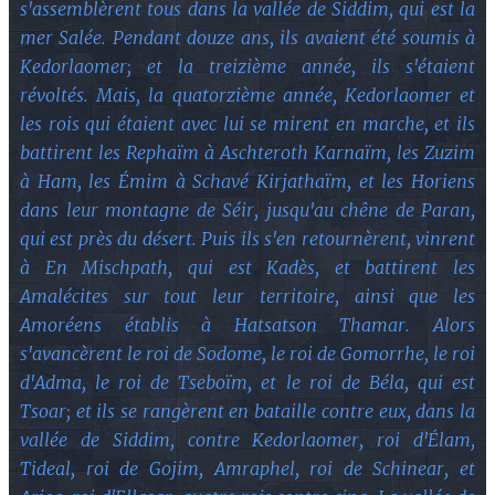
s'assemblèrent tous dans la vallée de Siddim, qui est la
mer Salée. Pendant douze ans, ils avaient été soumis à
Kedorlaomer; et la treizième année, ils s'étaient
révoltés. Mais, la quatorzième année, Kedorlaomer et
les rois qui étaient avec lui se mirent en marche, et ils
battirent les Rephaïm à Aschteroth Karnaïm, les Zuzim
à Ham, les Émim à Schavé Kirjathaïm, et les Horiens
dans leur montagne de Séir, jusqu'au chêne de Paran,
qui est près du désert. Puis ils s'en retournèrent, vinrent
à En Mischpath, qui est Kadès, et battirent les
Amalécites sur tout leur territoire, ainsi que les
Amoréens établis à Hatsatson Thamar. Alors
s'avancèrent le roi de Sodome, le roi de Gomorrhe, le roi
d'Adma, le roi de Tseboïm, et le roi de Béla, qui est
Tsoar; et ils se rangèrent en bataille contre eux, dans la
vallée de Siddim, contre Kedorlaomer, roi d'Élam,
Tideal, roi de Gojim, Amraphel, roi de Schinear, et