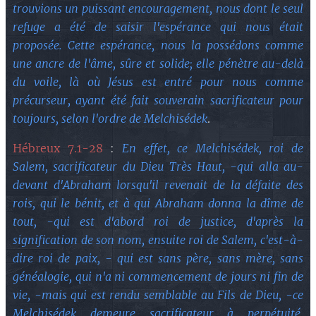
trouvions un puissant encouragement, nous dont le seul
refuge a été de saisir l'espérance qui nous était
proposée. Cette espérance, nous la possédons comme
une ancre de l'âme, sûre et solide; elle pénètre au-delà
du voile, là où Jésus est entré pour nous comme
précurseur, ayant été fait souverain sacrificateur pour
toujours, selon l'ordre de Melchisédek
.
Hébreux 7.1-28
:
En effet, ce Melchisédek, roi de
Salem, sacrificateur du Dieu Très Haut, -qui alla au-
devant d'Abraham lorsqu'il revenait de la défaite des
rois, qui le bénit, et à qui Abraham donna la dîme de
tout, -qui est d'abord roi de justice, d'après la
signification de son nom, ensuite roi de Salem, c'est-à-
dire roi de paix, - qui est sans père, sans mère, sans
généalogie, qui n'a ni commencement de jours ni fin de
vie, -mais qui est rendu semblable au Fils de Dieu, -ce
Melchisédek demeure sacrificateur à perpétuité.